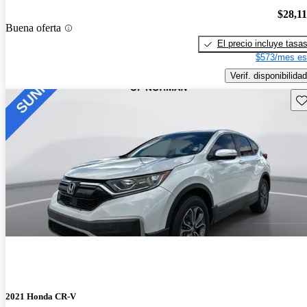
$28,1
Buena oferta
El precio incluye tasa
$573/mes es
Verif. disponibilidad
Gu
2021 Honda CR-V