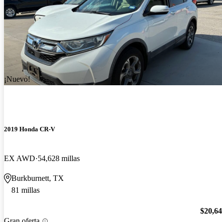
¡Nuevo!
2019 Honda CR-V
EX AWD
54,628 millas
Burkburnett, TX
81 millas
$20,6
Gran oferta