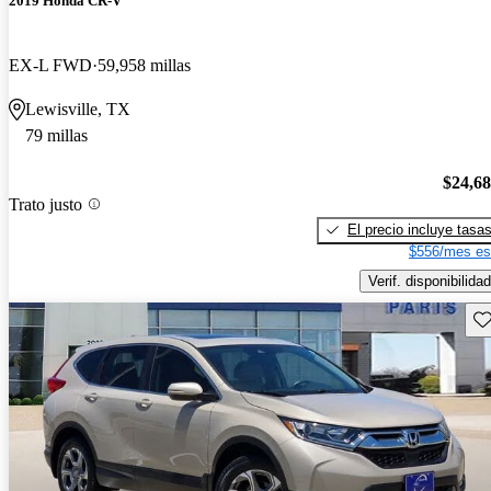
2019 Honda CR-V
EX-L FWD
59,958 millas
Lewisville, TX
79 millas
$24,6
Trato justo
El precio incluye tasa
$556/mes es
Verif. disponibilidad
Gu