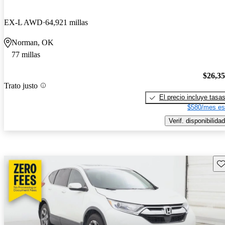
EX-L AWD
64,921 millas
Norman, OK
77 millas
$26,3
Trato justo
El precio incluye tasa
$580/mes es
Verif. disponibilidad
Gu