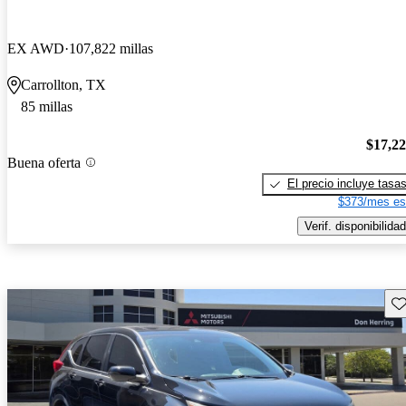
EX AWD
107,822 millas
Carrollton, TX
85 millas
$17,2
Buena oferta
El precio incluye tasa
$373/mes es
Verif. disponibilidad
Gu