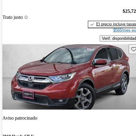
$25,7
Trato justo
El precio incluye tasa
$565/mes es
Verif. disponibilidad
Gu
Aviso patrocinado