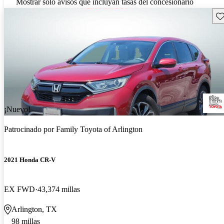
Mostrar solo avisos que incluyan tasas del concesionario
Gu
¡Nuevo!
Patrocinado por
Family Toyota of Arlington
2021 Honda CR-V
EX FWD
43,374 millas
Arlington, TX
98 millas