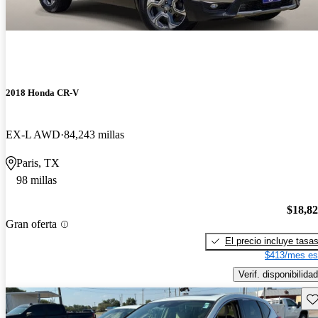
2018 Honda CR-V
EX-L AWD
84,243 millas
Paris, TX
98 millas
$18,8
Gran oferta
El precio incluye tasa
$413/mes es
Verif. disponibilidad
Gu