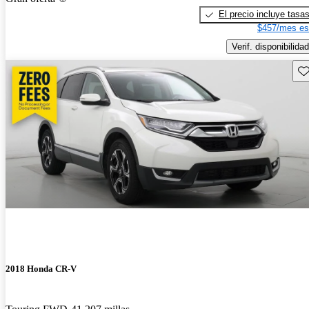
El precio incluye tasa
$457/mes es
Verif. disponibilidad
Gu
2018 Honda CR-V