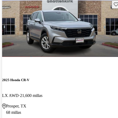
Gu
2025 Honda CR-V
LX AWD
21,600 millas
Prosper, TX
68 millas