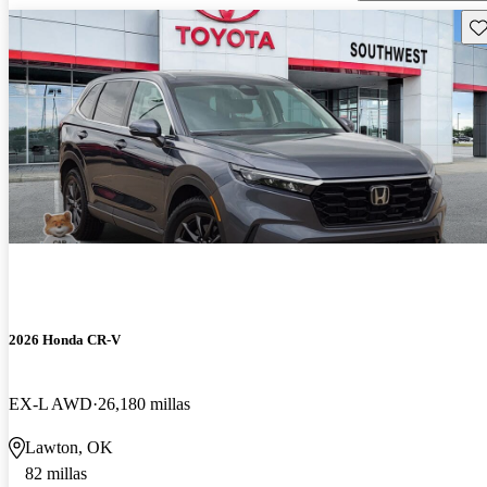
Gu
2026 Honda CR-V
EX-L AWD
26,180 millas
Lawton, OK
82 millas