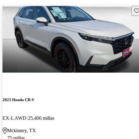
Gu
2023 Honda CR-V
EX-L AWD
25,406 millas
Mckinney, TX
75 millas