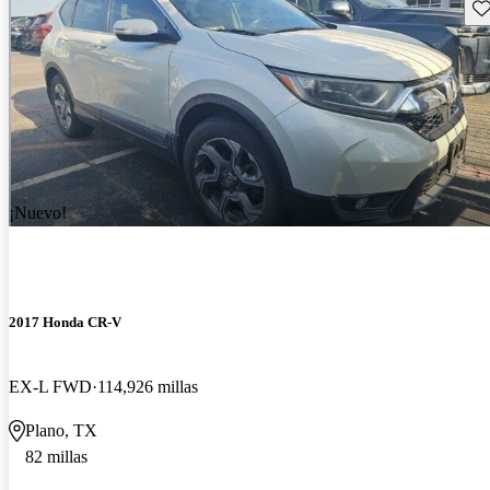
Gu
¡Nuevo!
2017 Honda CR-V
EX-L FWD
114,926 millas
Plano, TX
82 millas