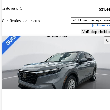
Trato justo
$31,4
El precio incluye tasa
Certificados por terceros
$671/mes es
Verif. disponibilidad
Gu