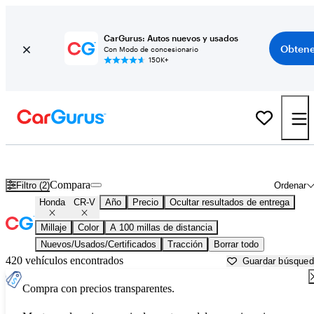
CarGurus: Autos nuevos y usados
Obtene
Con Modo de concesionario
150K+
Honda CR-V usados en venta cerca de
Ardmore, OK
Compara
Filtro (2)
Ordenar
Honda
CR-V
Año
Precio
Ocultar resultados de entrega
Millaje
Color
A 100 millas de distancia
Nuevos/Usados/Certificados
Tracción
Borrar todo
420 vehículos encontrados
Guardar búsque
Compra con precios transparentes.