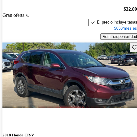
$32,8
Gran oferta
El precio incluye tasa
$653/mes es
Verif. disponibilidad
Gu
2018 Honda CR-V