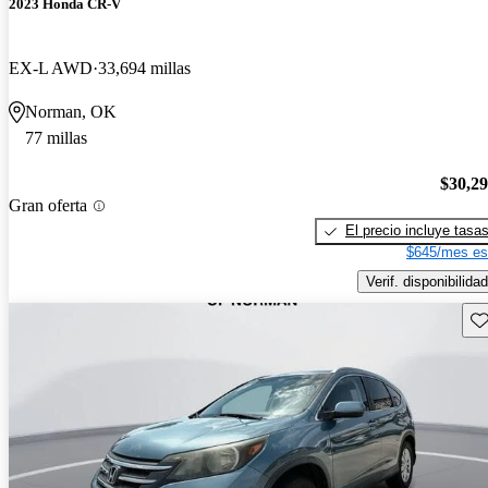
2023 Honda CR-V
EX-L AWD
33,694 millas
Norman, OK
77 millas
$30,2
Gran oferta
El precio incluye tasa
$645/mes es
Verif. disponibilidad
Gu