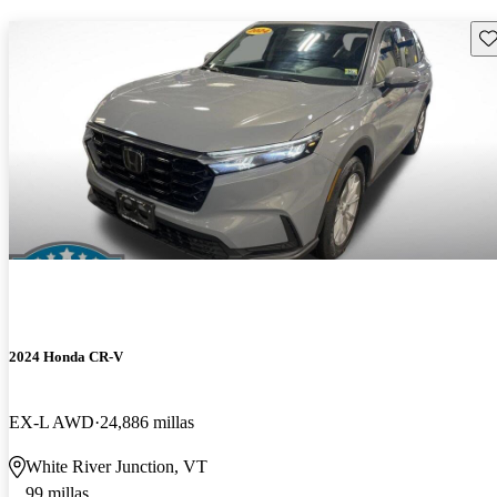
Gu
2024 Honda CR-V
EX-L AWD
24,886 millas
White River Junction, VT
99 millas