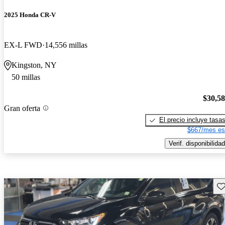
2025 Honda CR-V
EX-L FWD
14,556 millas
Kingston, NY
50 millas
$30,5
Gran oferta
El precio incluye tasa
$667/mes es
Verif. disponibilidad
Gu