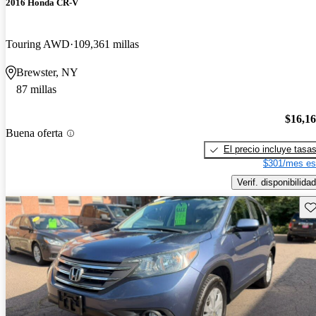
2016 Honda CR-V
Touring AWD
109,361 millas
Brewster, NY
87 millas
$16,1
Buena oferta
El precio incluye tasa
$301/mes es
Verif. disponibilidad
Gu