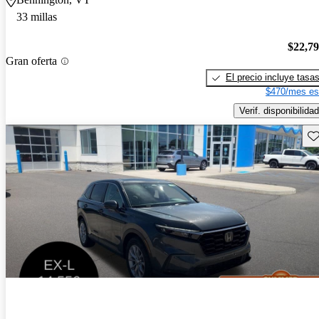
33 millas
$22,7
Gran oferta
El precio incluye tasa
$470/mes es
Verif. disponibilidad
Gu