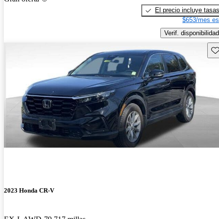
El precio incluye tasa
$653/mes es
Verif. disponibilidad
Gu
2023 Honda CR-V