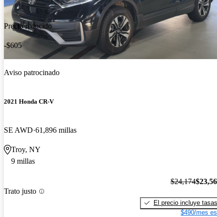
Precio reducido
-$605
Aviso patrocinado
2021 Honda CR-V
SE AWD
61,896 millas
Troy, NY
9 millas
$24,174
$23,5
Trato justo
El precio incluye tasa
$490/mes es