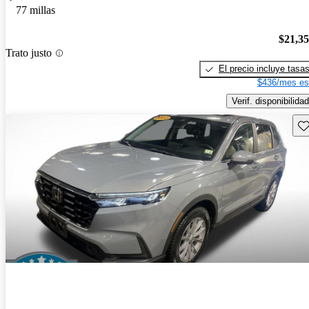
77 millas
$21,3
Trato justo
El precio incluye tasa
$436/mes es
Verif. disponibilidad
Gu