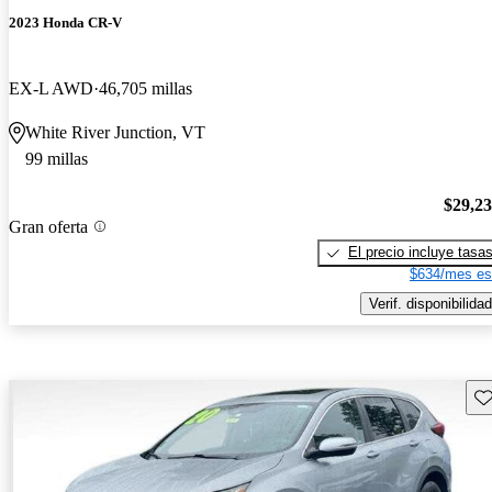
2023 Honda CR-V
EX-L AWD
46,705 millas
White River Junction, VT
99 millas
$29,2
Gran oferta
El precio incluye tasa
$634/mes es
Verif. disponibilidad
Gu