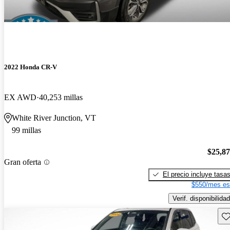
2022 Honda CR-V
EX AWD
40,253 millas
White River Junction, VT
99 millas
$25,8
Gran oferta
El precio incluye tasa
$550/mes es
Verif. disponibilidad
Gu