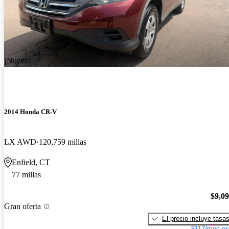
¡Nuevo!
2014 Honda CR-V
LX AWD
120,759 millas
Enfield, CT
77 millas
$9,0
Gran oferta
El precio incluye tasa
$117/mes es