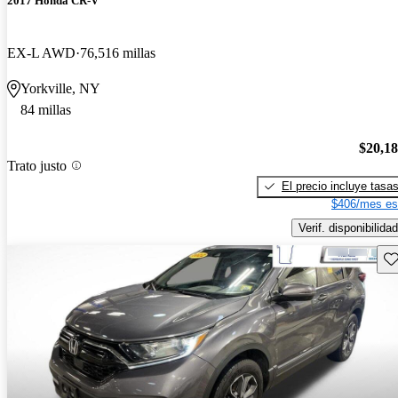
2017 Honda CR-V
EX-L AWD
76,516 millas
Yorkville, NY
84 millas
$20,1
Trato justo
El precio incluye tasa
$406/mes es
Verif. disponibilidad
Gu