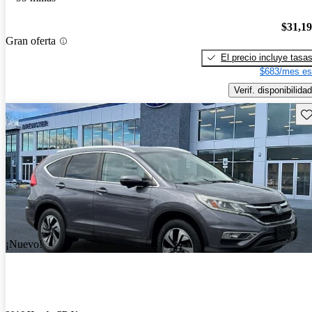
$31,1
Gran oferta
El precio incluye tasa
$683/mes es
Verif. disponibilidad
Gu
¡Nuevo!