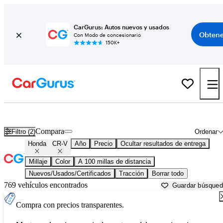
CarGurus: Autos nuevos y usados
Obtene
Con Modo de concesionario
150K+
Honda CR-V usados en venta cerca de
Albany, NY
Compara
Filtro (2)
Ordenar
Honda
CR-V
Año
Precio
Ocultar resultados de entrega
Millaje
Color
A 100 millas de distancia
Nuevos/Usados/Certificados
Tracción
Borrar todo
769 vehículos encontrados
Guardar búsque
Compra con precios transparentes.