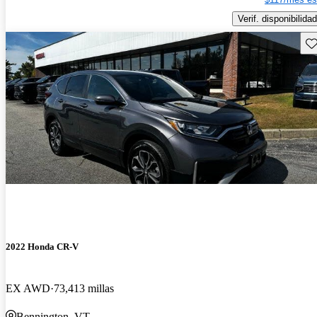
Verif. disponibilidad
Gu
2022 Honda CR-V
EX AWD
73,413 millas
Bennington, VT