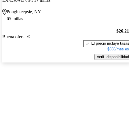
EX-L AWD
79,717 millas
Poughkeepsie, NY
65 millas
$26,2
Buena oferta
El precio incluye tasa
$556/mes es
Verif. disponibilidad