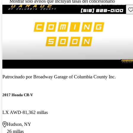
Mostrar solo avisos que incluyan tasas del concesionario
Gu
Patrocinado por
Broadway Garage of Columbia County Inc.
2017 Honda CR-V
LX AWD
81,362 millas
Hudson, NY
26 millas