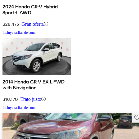
2024 Honda CR-V Hybrid
Sport-L AWD
$28,475
Gran oferta
Incluye tarifas de conc.
2014 Honda CR-V EX-L FWD
with Navigation
$16,170
Trato justo
Incluye tarifas de conc.
Gu