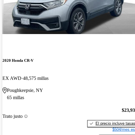
2020 Honda CR-V
EX AWD
48,575 millas
Poughkeepsie, NY
65 millas
$23,9
Trato justo
El precio incluye tasa
$504/mes es