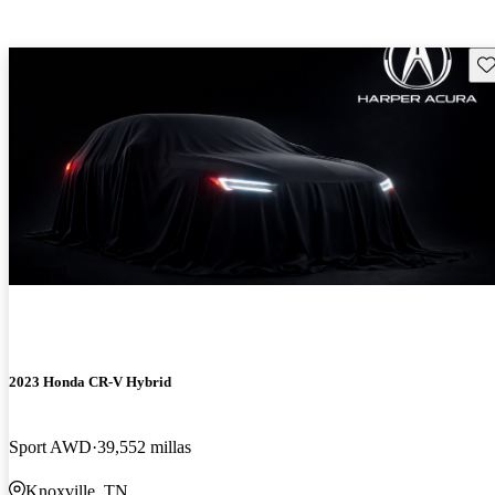
Gu
¡Nuevo!
2023 Honda CR-V Hybrid
Sport AWD
39,552 millas
Knoxville, TN