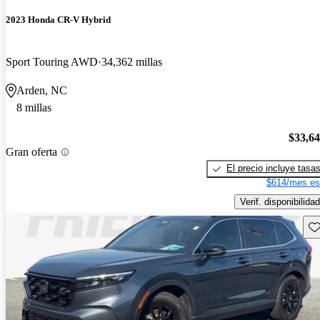
2023 Honda CR-V Hybrid
Sport Touring AWD
34,362 millas
Arden, NC
8 millas
$33,6
Gran oferta
El precio incluye tasa
$614/mes es
Verif. disponibilidad
Gu