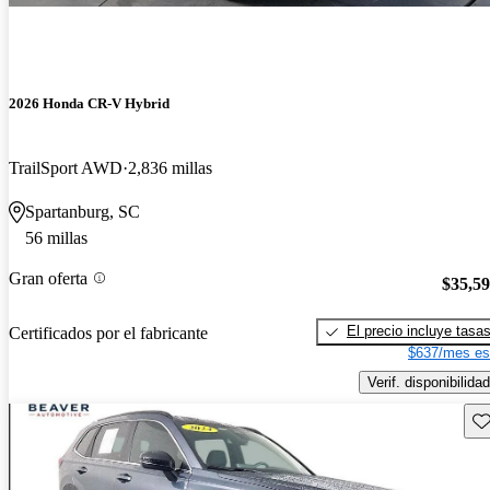
2026 Honda CR-V Hybrid
TrailSport AWD
2,836 millas
Spartanburg, SC
56 millas
Gran oferta
$35,5
El precio incluye tasa
Certificados por el fabricante
$637/mes es
Verif. disponibilidad
Gu