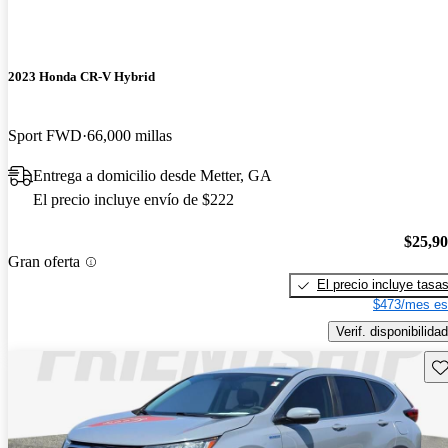
2023 Honda CR-V Hybrid
Sport FWD
66,000 millas
Entrega a domicilio desde Metter, GA
El precio incluye envío de $222
$25,9
Gran oferta
El precio incluye tasa
$473/mes es
Verif. disponibilidad
Gu