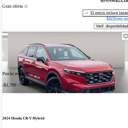
$23,950
$23,1
Gran oferta
El precio incluye tasa
$423/mes es
Verif. disponibilidad
Gu
Precio reducido
-$1,789
2024 Honda CR-V Hybrid