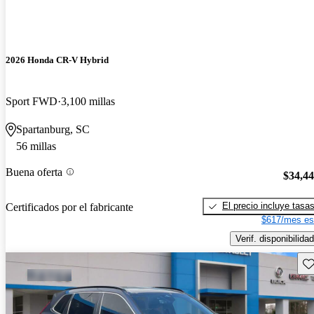
2026 Honda CR-V Hybrid
Sport FWD
3,100 millas
Spartanburg, SC
56 millas
Buena oferta
$34,4
El precio incluye tasa
Certificados por el fabricante
$617/mes es
Verif. disponibilidad
Gu