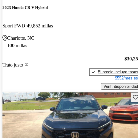
2023 Honda CR-V Hybrid
Sport FWD
49,852 millas
Charlotte, NC
100 millas
$30,2
Trato justo
El precio incluye tasa
$552/mes es
Verif. disponibilidad
Gu