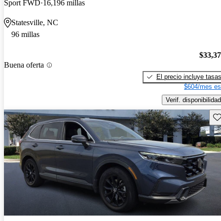
Sport FWD
16,196 millas
Statesville, NC
96 millas
$33,3
Buena oferta
El precio incluye tasa
$604/mes es
Verif. disponibilidad
Gu