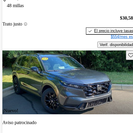
48 millas
$30,5
Trato justo
El precio incluye tasa
$554/mes es
Verif. disponibilidad
Gu
¡Nuevo!
Aviso patrocinado