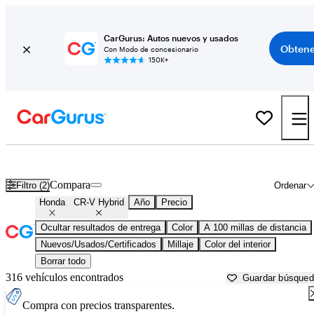
CarGurus: Autos nuevos y usados
Obtene
Con Modo de concesionario
150K+
Honda CR-V Hybrid usados en venta cerca de
Asheville, NC
Compara
Filtro (2)
Ordenar
Honda
CR-V Hybrid
Año
Precio
Ocultar resultados de entrega
Color
A 100 millas de distancia
Nuevos/Usados/Certificados
Millaje
Color del interior
Borrar todo
316 vehículos encontrados
Guardar búsque
Compra con precios transparentes.