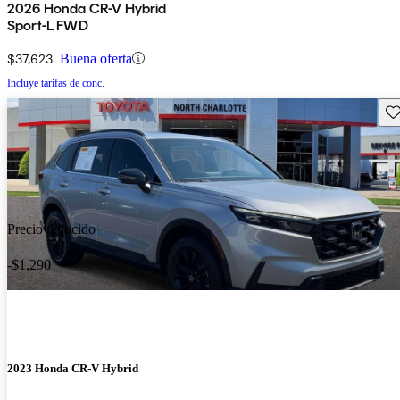
2026 Honda CR-V Hybrid
Sport-L FWD
$37,623
Buena oferta
Incluye tarifas de conc.
Gu
Precio reducido
-$1,290
2023 Honda CR-V Hybrid