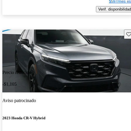
$597/mes es
Verif. disponibilidad
Gu
Precio reducido
-$1,105
Aviso patrocinado
2023 Honda CR-V Hybrid