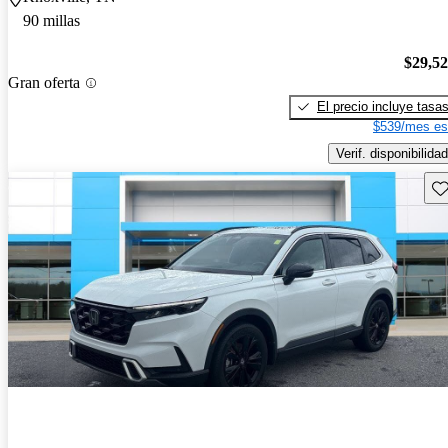
90 millas
$29,5
Gran oferta
El precio incluye tasa
$539/mes es
Verif. disponibilidad
Gu