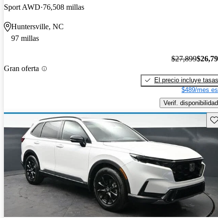
Sport AWD
76,508 millas
Huntersville, NC
97 millas
$27,899
$26,7
Gran oferta
El precio incluye tasa
$489/mes es
Verif. disponibilidad
Gu