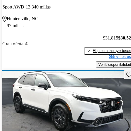
Sport AWD
13,340 millas
Huntersville, NC
97 millas
$31,815
$30,5
Gran oferta
El precio incluye tasa
$557/mes es
Verif. disponibilidad
Gu