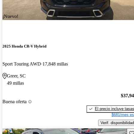
¡Nuevo!
2025 Honda CR-V Hybrid
Sport Touring AWD
17,848 millas
Greer, SC
49 millas
$37,9
Buena oferta
El precio incluye tasa
$681/mes es
Verif. disponibilidad
Gu