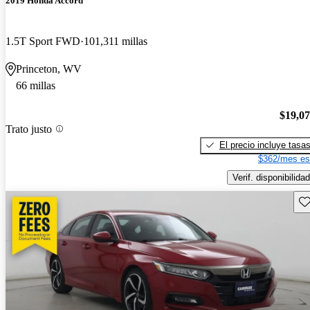
2019 Honda Accord
1.5T Sport FWD
101,311 millas
Princeton, WV
66 millas
$19,0
Trato justo
El precio incluye tasa
$362/mes es
Verif. disponibilidad
Gu