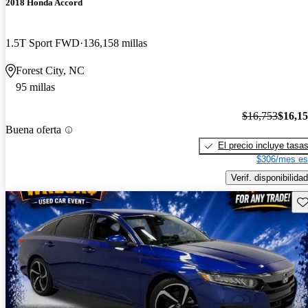
2018 Honda Accord
1.5T Sport FWD
136,158 millas
Forest City, NC
95 millas
$16,753
$16,1
Buena oferta
El precio incluye tasa
$306/mes es
Verif. disponibilidad
Gu