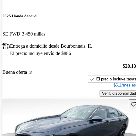
2025 Honda Accord
SE FWD
3,450 millas
Entrega a domicilio desde Bourbonnais, IL
El precio incluye envío de $886
$28,1
Buena oferta
El precio incluye tasa
$511/mes es
Verif. disponibilidad
Gu