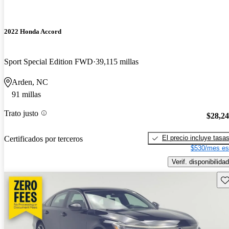
2022 Honda Accord
Sport Special Edition FWD
39,115 millas
Arden, NC
91 millas
Trato justo
$28,2
El precio incluye tasa
Certificados por terceros
$530/mes es
Verif. disponibilidad
Gu