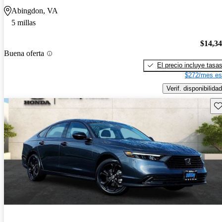
Abingdon, VA
5 millas
$14,3
Buena oferta
El precio incluye tasa
$272/mes es
Verif. disponibilidad
Gu