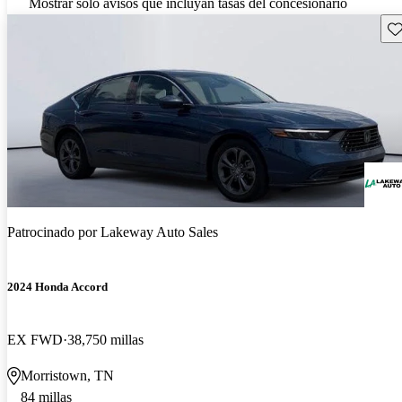
Mostrar solo avisos que incluyan tasas del concesionario
Gu
Patrocinado por
Lakeway Auto Sales
2024 Honda Accord
EX FWD
38,750 millas
Morristown, TN
84 millas