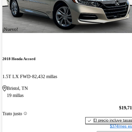
¡Nuevo!
2018 Honda Accord
1.5T LX FWD
82,432 millas
Bristol, TN
19 millas
$19,7
Trato justo
El precio incluye tasa
$374/mes es