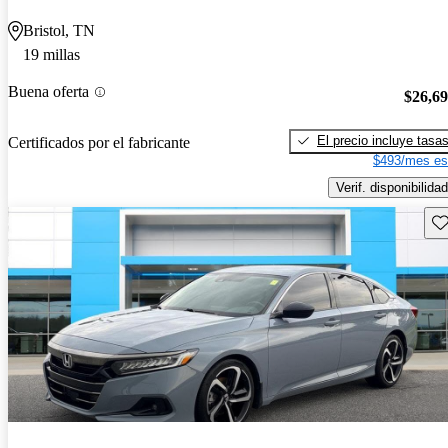
Bristol, TN
19 millas
Buena oferta
$26,6
El precio incluye tasa
Certificados por el fabricante
$493/mes es
Verif. disponibilidad
Gu