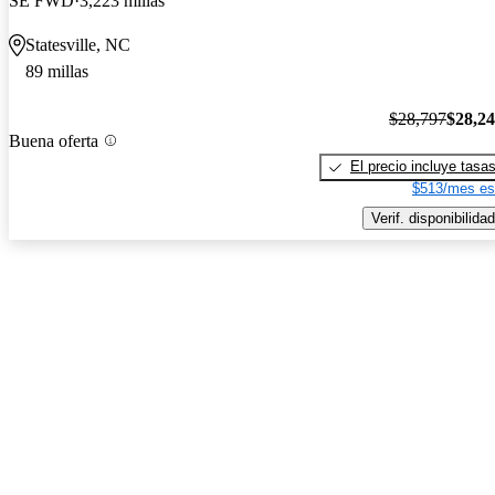
SE FWD
3,223 millas
Statesville, NC
89 millas
$28,797
$28,2
Buena oferta
El precio incluye tasa
$513/mes es
Verif. disponibilidad