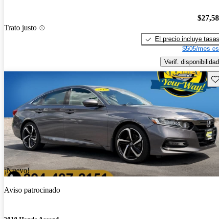
$27,5
Trato justo
El precio incluye tasa
$505/mes es
Verif. disponibilidad
Gu
¡Nuevo!
Aviso patrocinado