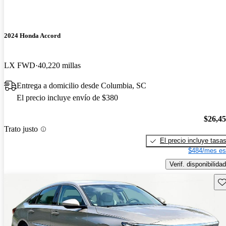
2024 Honda Accord
LX FWD
40,220 millas
Entrega a domicilio desde Columbia, SC
El precio incluye envío de $380
$26,4
Trato justo
El precio incluye tasa
$484/mes es
Verif. disponibilidad
Gu