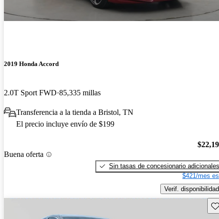
2019 Honda Accord
2.0T Sport FWD
85,335 millas
Transferencia a la tienda a Bristol, TN
El precio incluye envío de $199
$22,1
Buena oferta
Sin tasas de concesionario adicionale
$421/mes es
Verif. disponibilidad
Gu