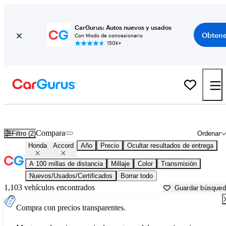
CarGurus: Autos nuevos y usados
Obtene
Con Modo de concesionario
150K+
Honda Accord usados en venta cerca de
Abingdon, VA
Compara
Filtro (2)
Ordenar
Honda
Accord
Año
Precio
Ocultar resultados de entrega
A 100 millas de distancia
Millaje
Color
Transmisión
Nuevos/Usados/Certificados
Borrar todo
1,103 vehículos encontrados
Guardar búsque
Compra con precios transparentes.