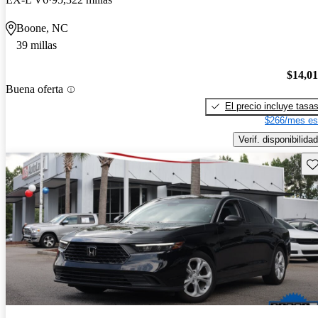
Boone, NC
39 millas
$14,0
Buena oferta
El precio incluye tasa
$266/mes es
Verif. disponibilidad
Gu