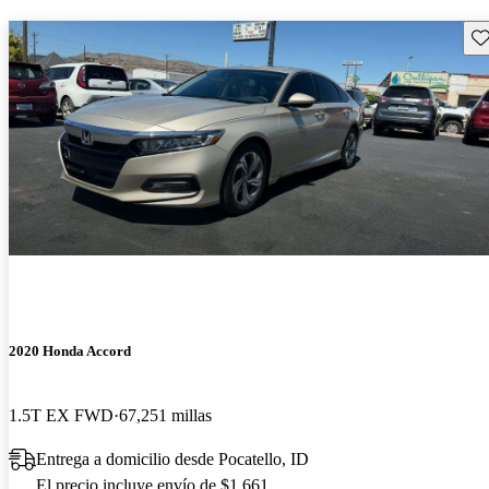
Gu
2020 Honda Accord
1.5T EX FWD
67,251 millas
Entrega a domicilio desde Pocatello, ID
El precio incluye envío de $1,661