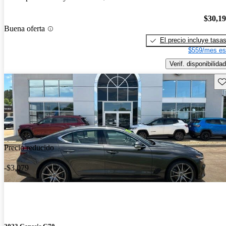
$30,1
Buena oferta
El precio incluye tasa
$559/mes es
Verif. disponibilidad
Gu
Precio reducido
-$3,079