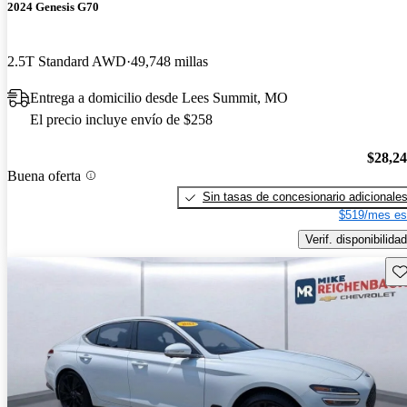
2024 Genesis G70
2.5T Standard AWD
49,748 millas
Entrega a domicilio desde Lees Summit, MO
El precio incluye envío de $258
$28,2
Buena oferta
Sin tasas de concesionario adicionale
$519/mes es
Verif. disponibilidad
Gu