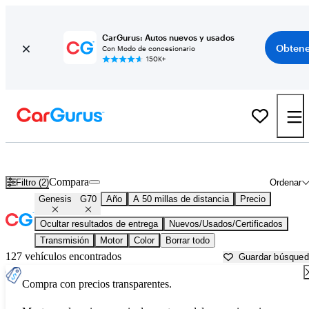
CarGurus: Autos nuevos y usados
Obtene
Con Modo de concesionario
150K+
Genesis G70 usados en venta cerca de
Bartlesville, OK
Compara
Filtro (2)
Ordenar
Genesis
G70
Año
A 50 millas de distancia
Precio
Ocultar resultados de entrega
Nuevos/Usados/Certificados
Transmisión
Motor
Color
Borrar todo
127 vehículos encontrados
Guardar búsque
Compra con precios transparentes.