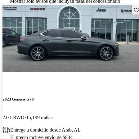
Mostrar solo avisos que incluyan tasas del concesionario
Gu
2023 Genesis G70
2.0T RWD
15,199 millas
Entrega a domicilio desde Arab, AL
El precio incluye envío de $834