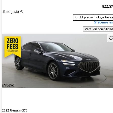
$22,5
Trato justo
El precio incluye tasa
$426/mes es
Verif. disponibilidad
Gu
¡Nuevo!
2022 Genesis G70