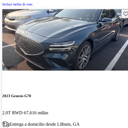
Incluye tarifas de conc.
Gu
¡Nuevo!
2023 Genesis G70
2.0T RWD
67,616 millas
Entrega a domicilio desde Lilburn, GA