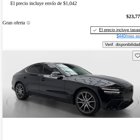
El precio incluye envío de $1,042
$23,7
Gran oferta
El precio incluye tasa
$440/mes es
Verif. disponibilidad
Gu