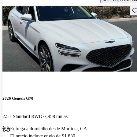
Gu
2026 Genesis G70
2.5T Standard RWD
7,958 millas
Entrega a domicilio desde Murrieta, CA
El precio incluye envío de $1,839