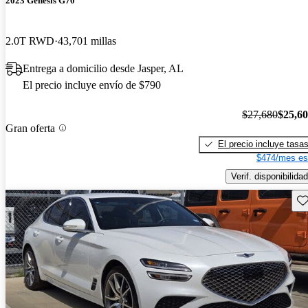
2023 Genesis G70
2.0T RWD
43,701 millas
Entrega a domicilio desde Jasper, AL
El precio incluye envío de $790
$27,680
$25,6
Gran oferta
El precio incluye tasa
$474/mes es
Verif. disponibilidad
Gu