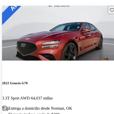
Gu
2022 Genesis G70
3.3T Sport AWD
64,037 millas
Entrega a domicilio desde Norman, OK