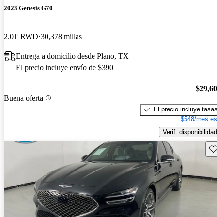
2023 Genesis G70
2.0T RWD
30,378 millas
Entrega a domicilio desde Plano, TX
El precio incluye envío de $390
$29,6
Buena oferta
El precio incluye tasa
$548/mes es
Verif. disponibilidad
Gu