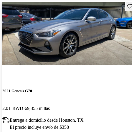
Gu
2021 Genesis G70
2.0T RWD
69,355 millas
Entrega a domicilio desde Houston, TX
El precio incluye envío de $358