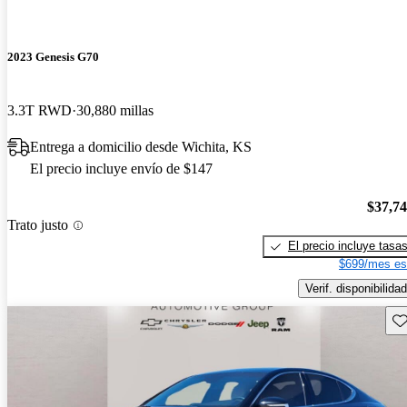
2023 Genesis G70
3.3T RWD
30,880 millas
Entrega a domicilio desde Wichita, KS
El precio incluye envío de $147
$37,7
Trato justo
El precio incluye tasa
$699/mes es
Verif. disponibilidad
Gu