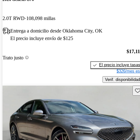
2.0T RWD
108,098 millas
Entrega a domicilio desde Oklahoma City, OK
El precio incluye envío de $125
$17,1
Trato justo
El precio incluye tasa
$326/mes es
Verif. disponibilidad
Gu