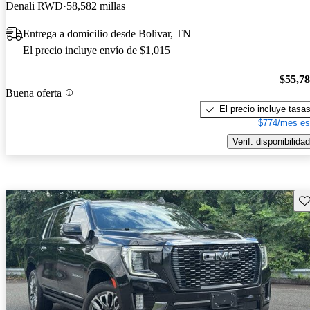
Denali RWD
58,582 millas
Entrega a domicilio desde Bolivar, TN
El precio incluye envío de $1,015
$55,7
Buena oferta
El precio incluye tasa
$774/mes es
Verif. disponibilidad
Gu