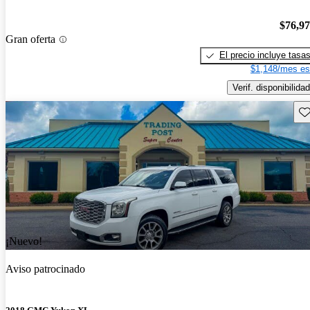
$76,9
Gran oferta
El precio incluye tasa
$1,148/mes es
Verif. disponibilidad
Gu
¡Nuevo!
Aviso patrocinado