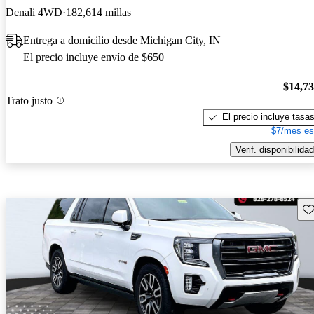
Denali 4WD
182,614 millas
Entrega a domicilio desde Michigan City, IN
El precio incluye envío de $650
$14,7
Trato justo
El precio incluye tasa
$7/mes es
Verif. disponibilidad
Gu