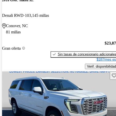
2018 GMC Yukon XL
Denali RWD
103,145 millas
Conover, NC
81 millas
$23,8
Gran oferta
Sin tasas de concesionario adicionale
$187/mes es
Verif. disponibilidad
Gu