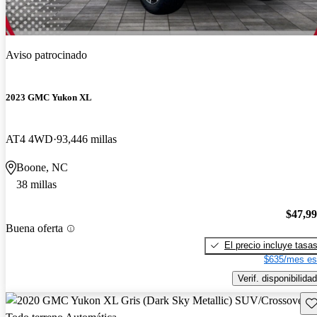
Aviso patrocinado
2023 GMC Yukon XL
AT4 4WD
93,446 millas
Boone, NC
38 millas
$47,9
Buena oferta
El precio incluye tasa
$635/mes es
Verif. disponibilidad
Gu