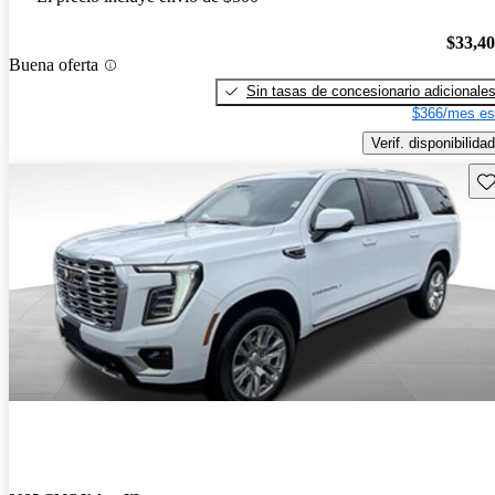
$33,4
Buena oferta
Sin tasas de concesionario adicionale
$366/mes es
Verif. disponibilidad
Gu