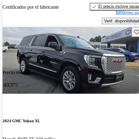
El precio incluye tasa
Certificados por el fabricante
$959/mes es
Verif. disponibilidad
Gu
Precio reducido
-$3,375
2024 GMC Yukon XL