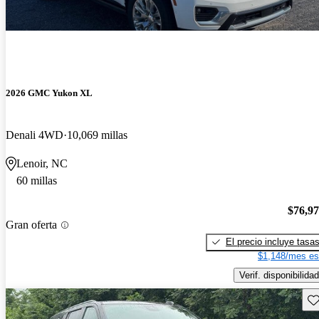
2026 GMC Yukon XL
Denali 4WD
10,069 millas
Lenoir, NC
60 millas
$76,9
Gran oferta
El precio incluye tasa
$1,148/mes es
Verif. disponibilidad
Gu