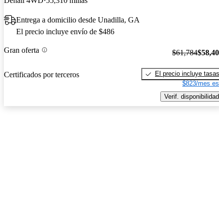
Denali 4WD
55,310 millas
Entrega a domicilio desde Unadilla, GA
El precio incluye envío de $486
Gran oferta
$61,784
$58,4
El precio incluye tasa
Certificados por terceros
$823/mes es
Verif. disponibilidad