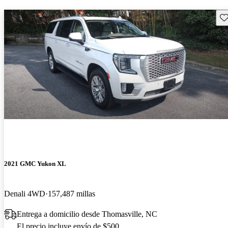
Gu
2021 GMC Yukon XL
Denali 4WD
157,487 millas
Entrega a domicilio desde Thomasville, NC
El precio incluye envío de $500