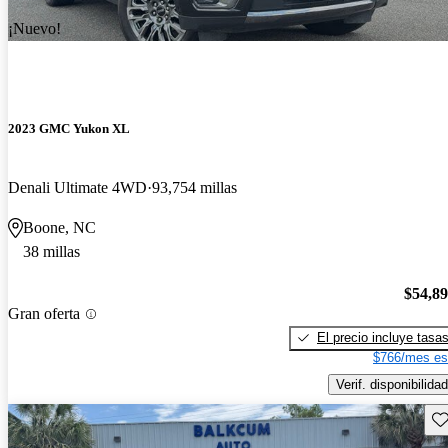
¡Nuevo!
2023 GMC Yukon XL
Denali Ultimate 4WD
93,754 millas
Boone, NC
38 millas
$54,8
Gran oferta
El precio incluye tasa
$766/mes es
Verif. disponibilidad
Gu