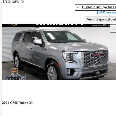
Trato justo
El precio incluye tasa
$343/mes es
Verif. disponibilidad
Gu
2024 GMC Yukon XL