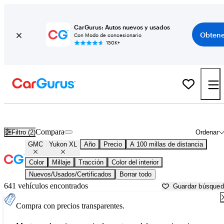
CarGurus: Autos nuevos y usados
Obtene
Con Modo de concesionario
150K+
GMC Yukon XL usados en venta cerca de
Abingdon, VA
Compara
Filtro (2)
Ordenar
GMC
Yukon XL
Año
Precio
A 100 millas de distancia
Color
Millaje
Tracción
Color del interior
Nuevos/Usados/Certificados
Borrar todo
641 vehículos encontrados
Guardar búsque
Compra con precios transparentes.