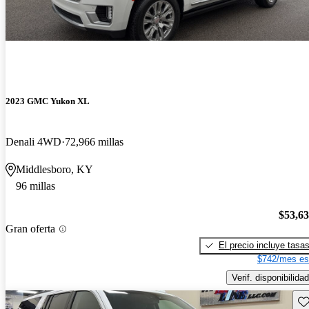
2023 GMC Yukon XL
Denali 4WD
72,966 millas
Middlesboro, KY
96 millas
$53,6
Gran oferta
El precio incluye tasa
$742/mes es
Verif. disponibilidad
Gu