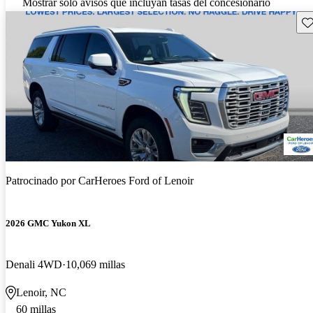
Mostrar solo avisos que incluyan tasas del concesionario
Gu
Patrocinado por
CarHeroes Ford of Lenoir
2026 GMC Yukon XL
Denali 4WD
10,069 millas
Lenoir, NC
60 millas