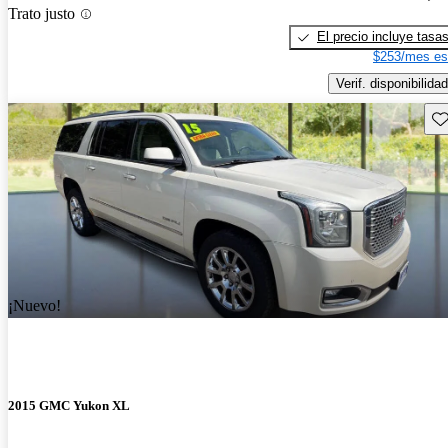
Trato justo
El precio incluye tasa
$253/mes es
Verif. disponibilidad
Gu
¡Nuevo!
2015 GMC Yukon XL