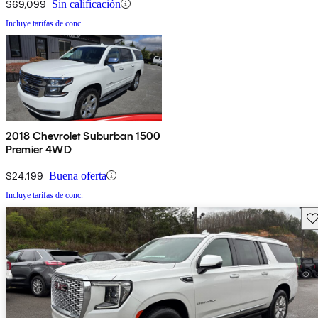
$69,099
Sin calificación
Incluye tarifas de conc.
2018 Chevrolet Suburban 1500
Premier 4WD
$24,199
Buena oferta
Incluye tarifas de conc.
Gu