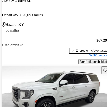
2025 GMC Yukon XL
Denali 4WD
20,053 millas
Hazard, KY
80 millas
$67,2
Gran oferta
El precio incluye tasa
$976/mes es
Verif. disponibilidad
Gu