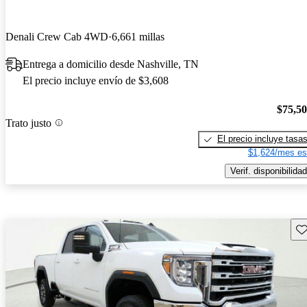
Denali Crew Cab 4WD
6,661 millas
Entrega a domicilio desde Nashville, TN
El precio incluye envío de $3,608
$75,5
Trato justo
El precio incluye tasa
$1,624/mes es
Verif. disponibilidad
Gu