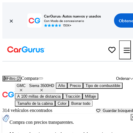
CarGurus: Autos nuevos y usados
Obtene
Con Modo de concesionario
150K+
GMC Sierra 3500HD usados en venta cerca de
Bakersfield, CA
Compara
Filtro (2)
Ordenar
GMC
Sierra 3500HD
Año
Precio
Tipo de combustible
A 100 millas de distancia
Tracción
Millaje
Tamaño de la cabina
Color
Borrar todo
314 vehículos encontrados
Guardar búsque
Compra con precios transparentes.