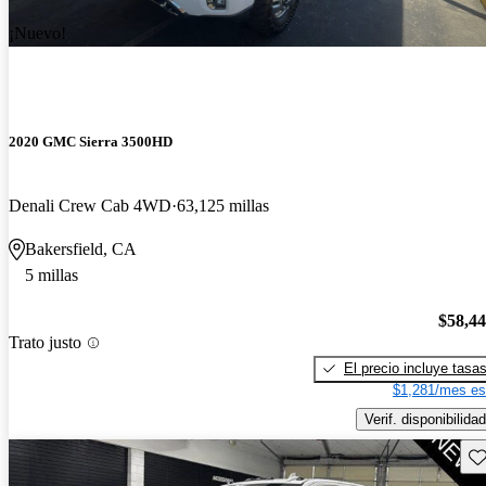
¡Nuevo!
2020 GMC Sierra 3500HD
Denali Crew Cab 4WD
63,125 millas
Bakersfield, CA
5 millas
$58,4
Trato justo
El precio incluye tasa
$1,281/mes es
Verif. disponibilidad
Gu