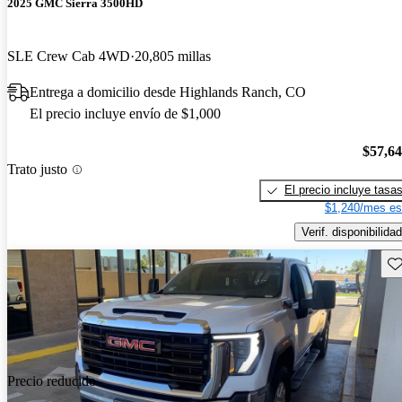
2025 GMC Sierra 3500HD
SLE Crew Cab 4WD
20,805 millas
Entrega a domicilio desde Highlands Ranch, CO
El precio incluye envío de $1,000
$57,6
Trato justo
El precio incluye tasa
$1,240/mes es
Verif. disponibilidad
Gu
Precio reducido