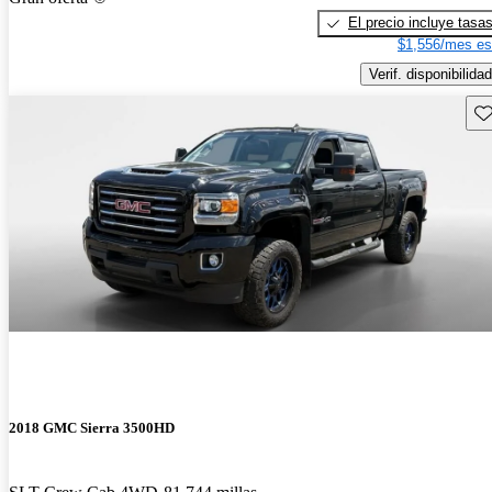
El precio incluye tasa
$1,556/mes es
Verif. disponibilidad
Gu
2018 GMC Sierra 3500HD