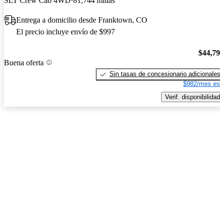
SLT Crew Cab 4WD
81,744 millas
Entrega a domicilio desde Franktown, CO
El precio incluye envío de $997
$44,7
Buena oferta
Sin tasas de concesionario adicionale
$982/mes es
Verif. disponibilidad