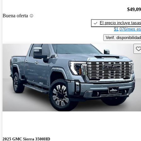
$49,0
Buena oferta
El precio incluye tasa
$1,076/mes es
Verif. disponibilidad
Gu
2025 GMC Sierra 3500HD