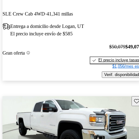
SLE Crew Cab 4WD
41,341 millas
Entrega a domicilio desde Logan, UT
El precio incluye envío de $585
$50,079
$49,0
Gran oferta
El precio incluye tasa
$1,056/mes es
Verif. disponibilidad
Gu