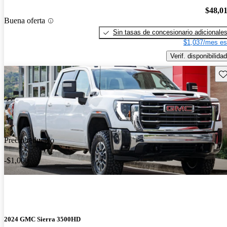
$48,0
Buena oferta
Sin tasas de concesionario adicionale
$1,037/mes es
Verif. disponibilidad
Gu
Precio reducido
-$1,000
2024 GMC Sierra 3500HD