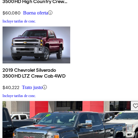
3500HD High Country Crew
Cab 4WD
$60,080
Buena oferta
Incluye tarifas de conc.
2019 Chevrolet Silverado
3500HD LTZ Crew Cab 4WD
$40,222
Trato justo
Incluye tarifas de conc.
Gu