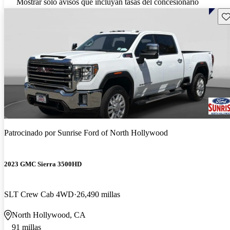
Mostrar solo avisos que incluyan tasas del concesionario
Gu
Patrocinado por
Sunrise Ford of North Hollywood
2023 GMC Sierra 3500HD
SLT Crew Cab 4WD
26,490 millas
North Hollywood, CA
91 millas