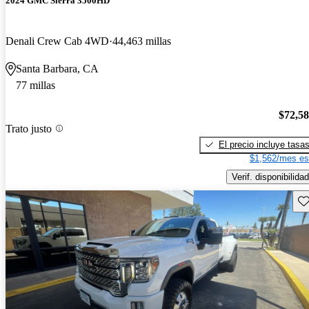
2024 GMC Sierra 3500HD
Denali Crew Cab 4WD
44,463 millas
Santa Barbara, CA
77 millas
$72,5
Trato justo
El precio incluye tasa
$1,562/mes es
Verif. disponibilidad
Gu