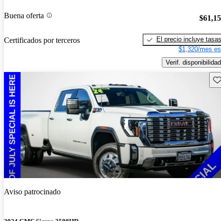
Buena oferta
$61,1
El precio incluye tasa
Certificados por terceros
$1,320/mes es
Verif. disponibilidad
Gu
Aviso patrocinado