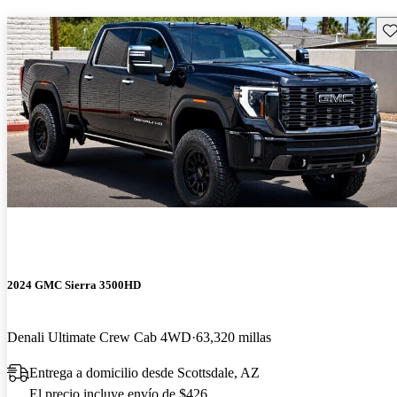
Gu
2024 GMC Sierra 3500HD
Denali Ultimate Crew Cab 4WD
63,320 millas
Entrega a domicilio desde Scottsdale, AZ
El precio incluye envío de $426