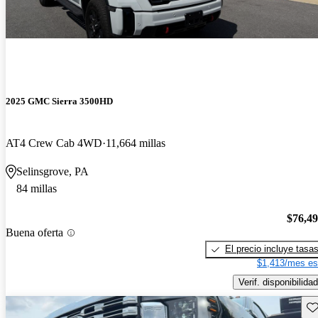
2025 GMC Sierra 3500HD
AT4 Crew Cab 4WD
11,664 millas
Selinsgrove, PA
84 millas
$76,4
Buena oferta
El precio incluye tasa
$1,413/mes es
Verif. disponibilidad
Gu