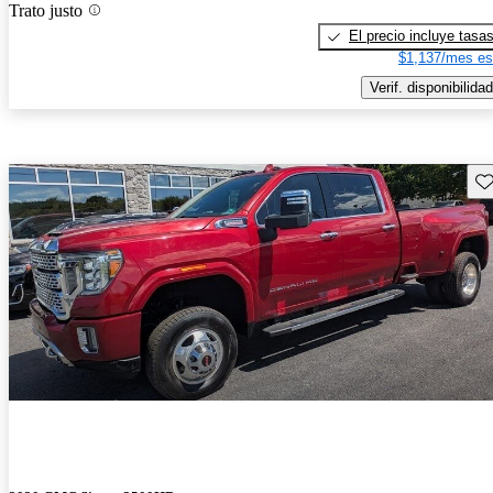
Trato justo
El precio incluye tasa
$1,137/mes es
Verif. disponibilidad
Gu