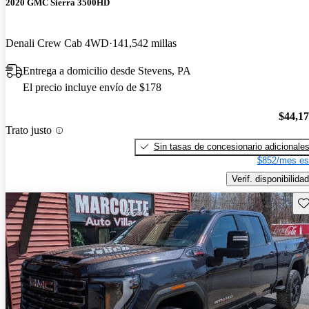
2020 GMC Sierra 3500HD
Denali Crew Cab 4WD
141,542 millas
Entrega a domicilio desde Stevens, PA
El precio incluye envío de $178
$44,1
Trato justo
Sin tasas de concesionario adicionale
$852/mes es
Verif. disponibilidad
Gu