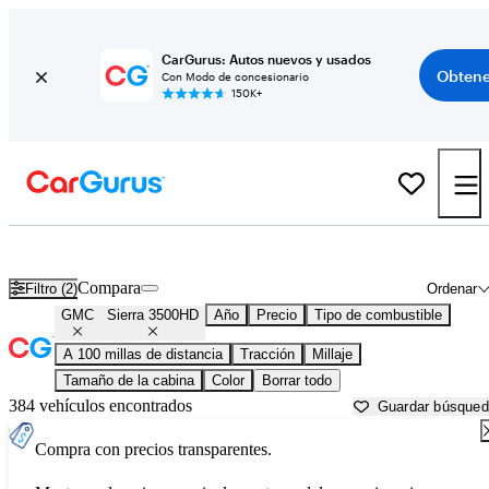
CarGurus: Autos nuevos y usados
Obtene
Con Modo de concesionario
150K+
GMC Sierra 3500HD usados en venta cerca de
Altoona, PA
Compara
Filtro (2)
Ordenar
GMC
Sierra 3500HD
Año
Precio
Tipo de combustible
A 100 millas de distancia
Tracción
Millaje
Tamaño de la cabina
Color
Borrar todo
384 vehículos encontrados
Guardar búsque
Compra con precios transparentes.