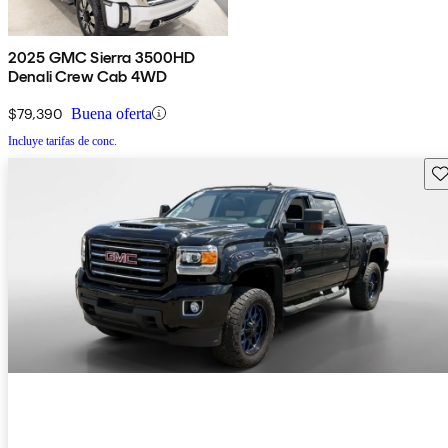
2025 GMC Sierra 3500HD
Denali Crew Cab 4WD
$79,390
Buena oferta
Incluye tarifas de conc.
Gu