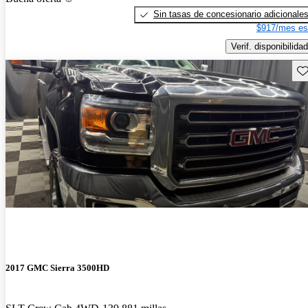
Sin tasas de concesionario adicionale
$917/mes es
Verif. disponibilidad
Gu
2017 GMC Sierra 3500HD