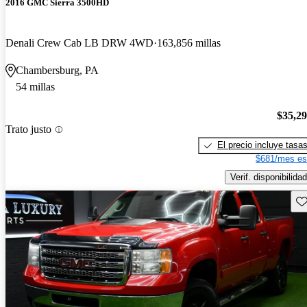
2016 GMC Sierra 3500HD
Denali Crew Cab LB DRW 4WD
163,856 millas
Chambersburg, PA
54 millas
$35,2
Trato justo
El precio incluye tasa
$681/mes es
Verif. disponibilidad
Gu