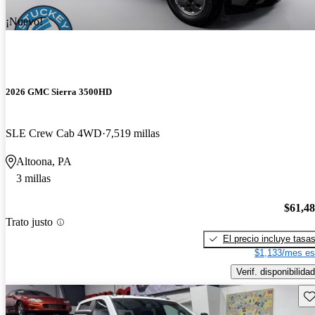
¡Nuevo!
2026 GMC Sierra 3500HD
SLE Crew Cab 4WD
7,519 millas
Altoona, PA
3 millas
$61,4
Trato justo
El precio incluye tasa
$1,133/mes es
Verif. disponibilidad
Gu