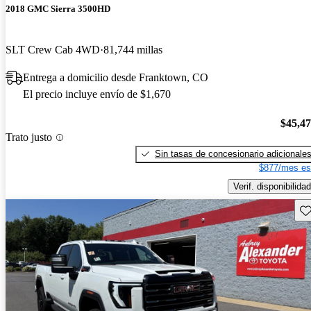
2018 GMC Sierra 3500HD
SLT Crew Cab 4WD
81,744 millas
Entrega a domicilio desde Franktown, CO
El precio incluye envío de $1,670
$45,4
Trato justo
Sin tasas de concesionario adicionale
$877/mes es
Verif. disponibilidad
Gu