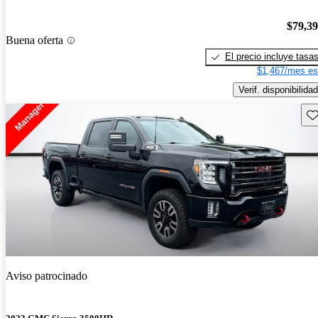
$79,3
Buena oferta
El precio incluye tasa
$1,467/mes es
Verif. disponibilidad
Gu
Aviso patrocinado