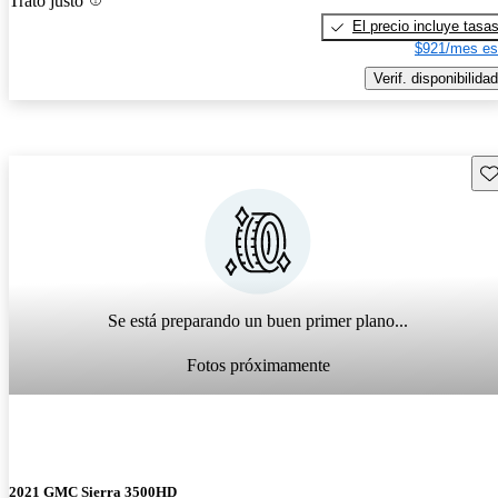
Trato justo
El precio incluye tasa
$921/mes es
Verif. disponibilidad
Gu
Se está preparando un buen primer plano...
Fotos próximamente
2021 GMC Sierra 3500HD