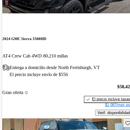
2024 GMC Sierra 3500HD
AT4 Crew Cab 4WD
80,210 millas
Entrega a domicilio desde North Ferrisburgh, VT
El precio incluye envío de $556
$58,4
Gran oferta
El precio incluye tasa
$1,087/mes es
Verif. disponibilidad
Gu