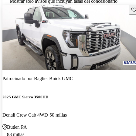
Mostrar solo avisos que incluyan tasas del concesionario
Gu
Patrocinado por
Baglier Buick GMC
2025 GMC Sierra 3500HD
Denali Crew Cab 4WD
50 millas
Butler, PA
83 millas