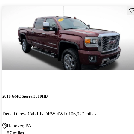
Gu
2016 GMC Sierra 3500HD
Denali Crew Cab LB DRW 4WD
106,927 millas
Hanover, PA
87 millas