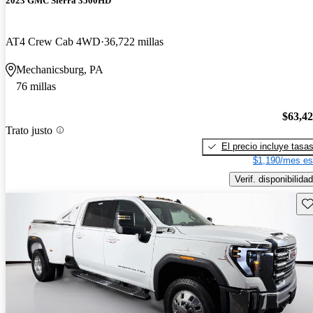
2023 GMC Sierra 3500HD
AT4 Crew Cab 4WD
36,722 millas
Mechanicsburg, PA
76 millas
$63,4
Trato justo
El precio incluye tasa
$1,190/mes es
Verif. disponibilidad
Gu