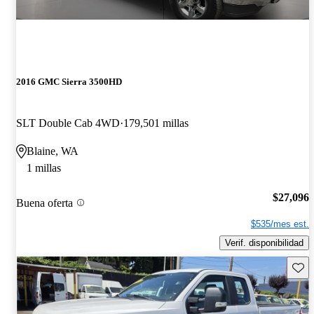
2016 GMC Sierra 3500HD
SLT Double Cab 4WD
179,501 millas
Blaine, WA
1 millas
$27,096
Buena oferta
$535/mes est.
Verif. disponibilidad
Guard