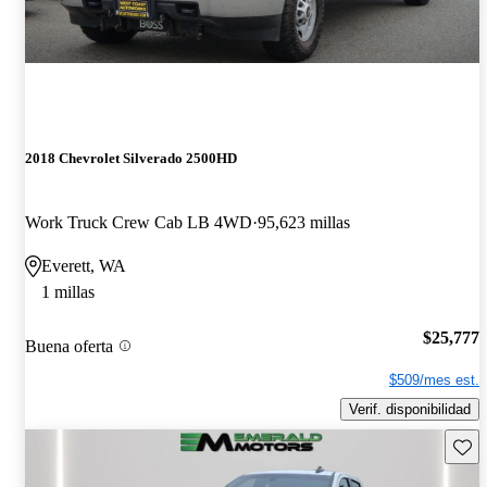
2018 Chevrolet Silverado 2500HD
Work Truck Crew Cab LB 4WD
95,623 millas
Everett, WA
1 millas
$25,777
Buena oferta
$509/mes est.
Verif. disponibilidad
Guard