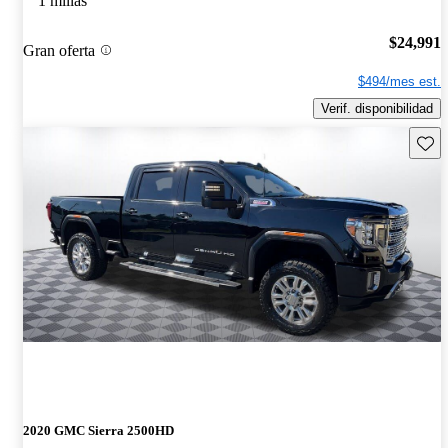
1 millas
$24,991
Gran oferta
$494/mes est.
Verif. disponibilidad
Guard
2020 GMC Sierra 2500HD