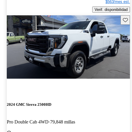
$563/mes est.
Verif. disponibilidad
Guard
2024 GMC Sierra 2500HD
Pro Double Cab 4WD
79,848 millas