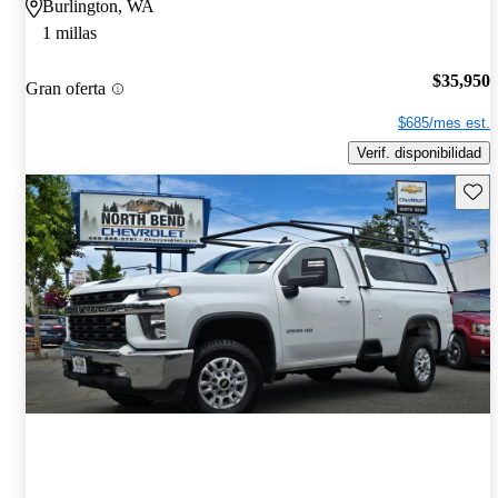
Burlington, WA
1 millas
$35,950
Gran oferta
$685/mes est.
Verif. disponibilidad
Guard