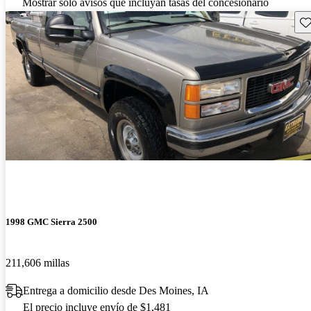
Mostrar solo avisos que incluyan tasas del concesionario
Gu
1998 GMC Sierra 2500
211,606 millas
Entrega a domicilio desde Des Moines, IA
El precio incluye envío de $1,481