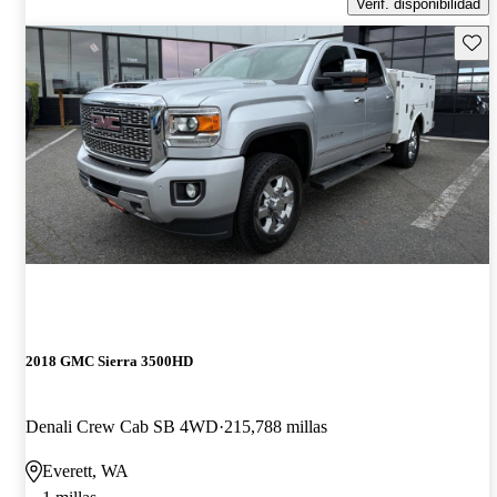
Verif. disponibilidad
Guard
2018 GMC Sierra 3500HD
Denali Crew Cab SB 4WD
215,788 millas
Everett, WA