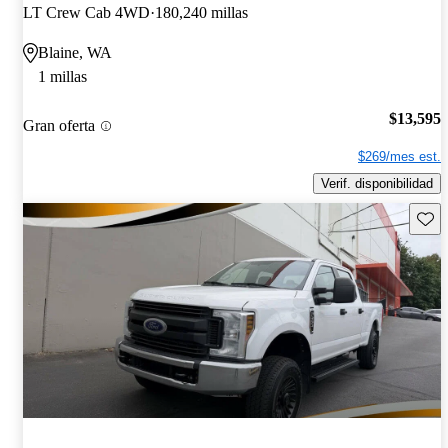
LT Crew Cab 4WD
180,240 millas
Blaine, WA
1 millas
$13,595
Gran oferta
$269/mes est.
Verif. disponibilidad
Guard