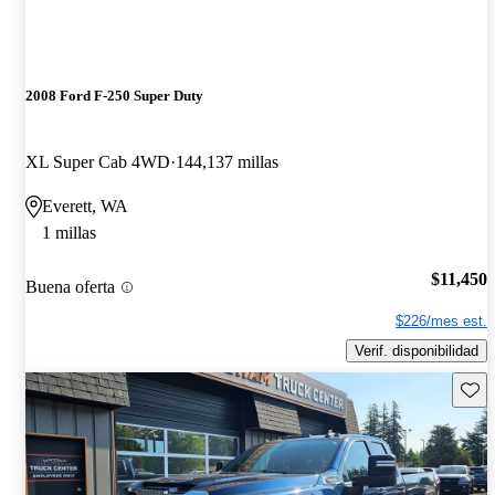
2008 Ford F-250 Super Duty
XL Super Cab 4WD
144,137 millas
Everett, WA
1 millas
$11,450
Buena oferta
$226/mes est.
Verif. disponibilidad
Guard