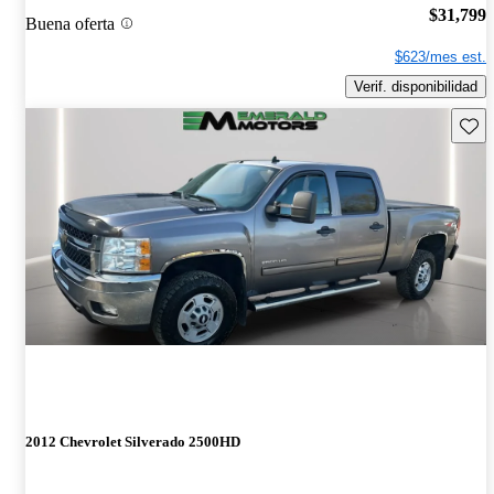
$31,799
Buena oferta
$623/mes est.
Verif. disponibilidad
Guard
2012 Chevrolet Silverado 2500HD