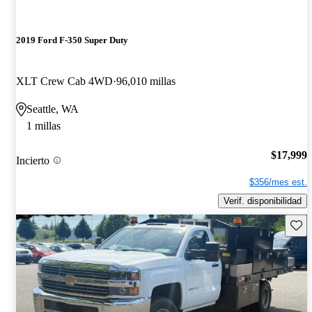
2019 Ford F-350 Super Duty
XLT Crew Cab 4WD
96,010 millas
Seattle, WA
1 millas
$17,999
Incierto
$356/mes est.
Verif. disponibilidad
Guard