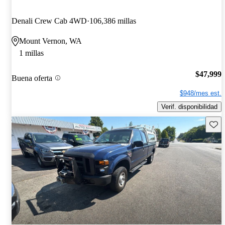
Denali Crew Cab 4WD
106,386 millas
Mount Vernon, WA
1 millas
$47,999
Buena oferta
$948/mes est.
Verif. disponibilidad
Guard