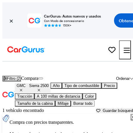
CarGurus: Autos nuevos y usados
Obtene
Con Modo de concesionario
150K+
GMC Sierra 2500 usados en venta cerca de
Bellingham, WA
Compara
Filtro (2)
Ordenar
GMC
Sierra 2500
Año
Tipo de combustible
Precio
Tracción
A 100 millas de distancia
Color
Tamaño de la cabina
Millaje
Borrar todo
1 vehículo encontrado
Guardar búsque
Compra con precios transparentes.