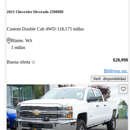
2021 Chevrolet Silverado 2500HD
Custom Double Cab 4WD
118,175 millas
Blaine, WA
1 millas
$28,998
Buena oferta
$568/mes est.
Verif. disponibilidad
Guard