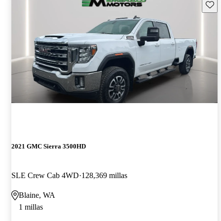
Guard
2021 GMC Sierra 3500HD
SLE Crew Cab 4WD
128,369 millas
Blaine, WA
1 millas