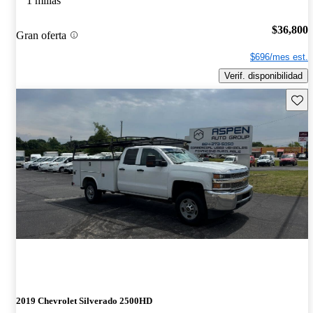
1 millas
$36,800
Gran oferta
$696/mes est.
Verif. disponibilidad
Guard
2019 Chevrolet Silverado 2500HD