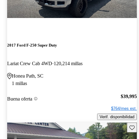
2017 Ford F-250 Super Duty
Lariat Crew Cab 4WD
120,214 millas
Honea Path, SC
1 millas
$39,995
Buena oferta
$764/mes est.
Verif. disponibilidad
Guard