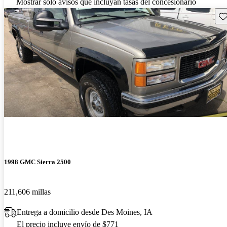
Mostrar solo avisos que incluyan tasas del concesionario
Gu
1998 GMC Sierra 2500
211,606 millas
Entrega a domicilio desde Des Moines, IA
El precio incluye envío de $771