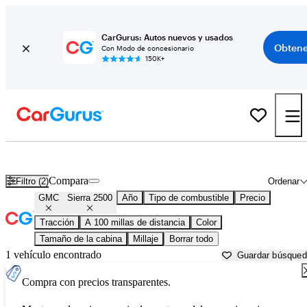
CarGurus: Autos nuevos y usados
Obtene
Con Modo de concesionario
150K+
GMC Sierra 2500 usados en venta cerca de
Anderson, SC
Compara
Filtro (2)
Ordenar
GMC
Sierra 2500
Año
Tipo de combustible
Precio
Tracción
A 100 millas de distancia
Color
Tamaño de la cabina
Millaje
Borrar todo
1 vehículo encontrado
Guardar búsque
Compra con precios transparentes.