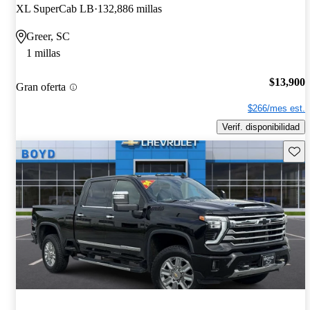
XL SuperCab LB
132,886 millas
Greer, SC
1 millas
$13,900
Gran oferta
$266/mes est.
Verif. disponibilidad
Guard