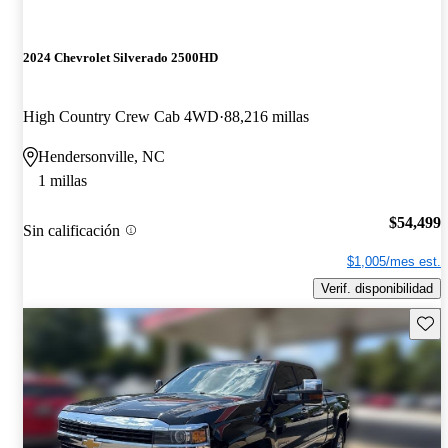
2024 Chevrolet Silverado 2500HD
High Country Crew Cab 4WD
88,216 millas
Hendersonville, NC
1 millas
$54,499
Sin calificación
$1,005/mes est.
Verif. disponibilidad
Guard