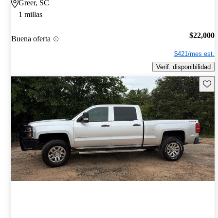
Greer, SC
1 millas
$22,000
Buena oferta
$421/mes est.
Verif. disponibilidad
Guard