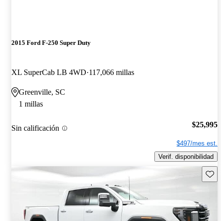
2015 Ford F-250 Super Duty
XL SuperCab LB 4WD
117,066 millas
Greenville, SC
1 millas
$25,995
Sin calificación
$497/mes est.
Verif. disponibilidad
Guard