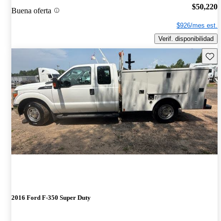
$50,220
Buena oferta
$926/mes est.
Verif. disponibilidad
Guard
2016 Ford F-350 Super Duty