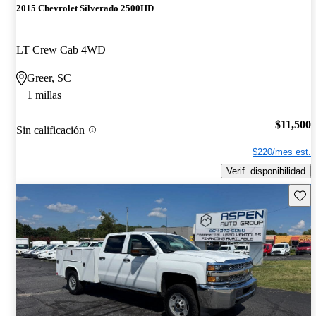
2015 Chevrolet Silverado 2500HD
LT Crew Cab 4WD
Greer, SC
1 millas
$11,500
Sin calificación
$220/mes est.
Verif. disponibilidad
Guard