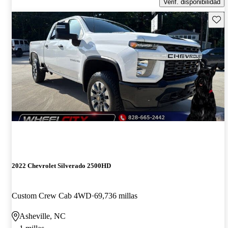
Verif. disponibilidad
Guard
2022 Chevrolet Silverado 2500HD
Custom Crew Cab 4WD
69,736 millas
Asheville, NC