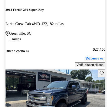
2012 Ford F-250 Super Duty
Lariat Crew Cab 4WD
122,182 millas
Greenville, SC
1 millas
$27,450
Buena oferta
$525/mes est.
Verif. disponibilidad
Guard