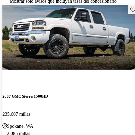
Mostrar solo avisos que incluyan tasas del concesionario
Gu
2007 GMC Sierra 1500HD
235,607 millas
Spokane, WA
2,085 millas