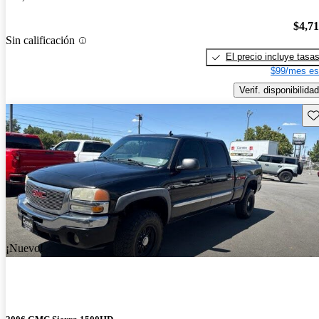
$4,7
Sin calificación
El precio incluye tasa
$99/mes es
Verif. disponibilidad
Gu
¡Nuevo!