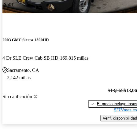
-$501
2003 GMC Sierra 1500HD
4 Dr SLE Crew Cab SB HD
169,815 millas
Sacramento, CA
2,142 millas
$13,565
$13,0
Sin calificación
El precio incluye tasa
$273/mes es
Verif. disponibilidad