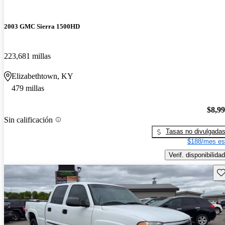
2003 GMC Sierra 1500HD
223,681 millas
Elizabethtown, KY
479 millas
$8,9
Sin calificación
Tasas no divulgada
$188/mes es
Verif. disponibilidad
Gu