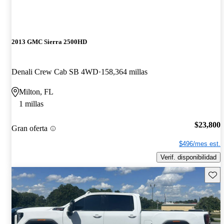
2013 GMC Sierra 2500HD
Denali Crew Cab SB 4WD
158,364 millas
Milton, FL
1 millas
$23,800
Gran oferta
$496/mes est.
Verif. disponibilidad
Guard