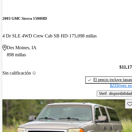
2003 GMC Sierra 1500HD
4 Dr SLE 4WD Crew Cab SB HD
175,098 millas
Des Moines, IA
898 millas
$11,1
Sin calificación
El precio incluye tasa
$233/mes es
Verif. disponibilidad
Gu