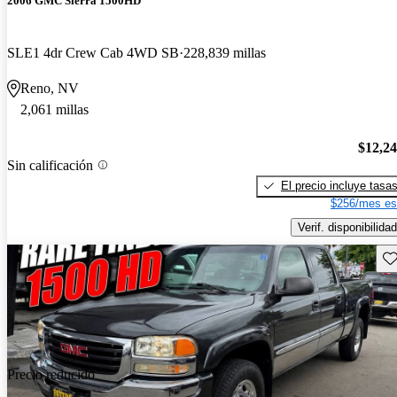
2006 GMC Sierra 1500HD
SLE1 4dr Crew Cab 4WD SB
228,839 millas
Reno, NV
2,061 millas
$12,2
Sin calificación
El precio incluye tasa
$256/mes es
Verif. disponibilidad
Gu
Precio reducido