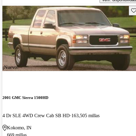
Gu
¡Nuevo!
2001 GMC Sierra 1500HD
4 Dr SLE 4WD Crew Cab SB HD
163,505 millas
Kokomo, IN
669 millas