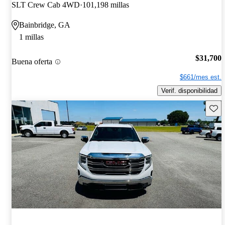
SLT Crew Cab 4WD
101,198 millas
Bainbridge, GA
1 millas
$31,700
Buena oferta
$661/mes est.
Verif. disponibilidad
Guard