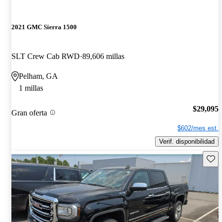
2021 GMC Sierra 1500
SLT Crew Cab RWD
89,606 millas
Pelham, GA
1 millas
$29,095
Gran oferta
$602/mes est.
Verif. disponibilidad
Guard