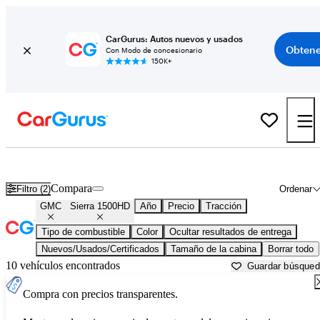
CarGurus: Autos nuevos y usados
Obtene
Con Modo de concesionario
150K+
GMC Sierra 1500HD usados en venta cerca de
Bainbridge, GA
Compara
Filtro (2)
Ordenar
GMC
Sierra 1500HD
Año
Precio
Tracción
Tipo de combustible
Color
Ocultar resultados de entrega
Nuevos/Usados/Certificados
Tamaño de la cabina
Borrar todo
10 vehículos encontrados
Guardar búsque
Compra con precios transparentes.