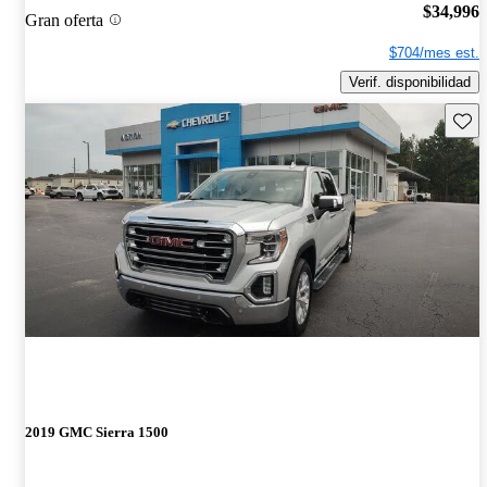
$34,996
Gran oferta
$704/mes est.
Verif. disponibilidad
Guard
2019 GMC Sierra 1500