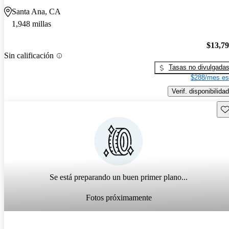
Santa Ana, CA
1,948 millas
$13,7
Sin calificación
Tasas no divulgada
$288/mes es
Verif. disponibilidad
Gu
Se está preparando un buen primer plano...
Fotos próximamente