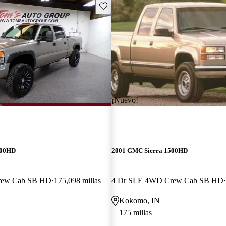
Guarda este Aviso
¡Nuevo!
500HD
2001 GMC Sierra 1500HD
rew Cab SB HD
175,098 millas
4 Dr SLE 4WD Crew Cab SB HD
Kokomo, IN
175 millas