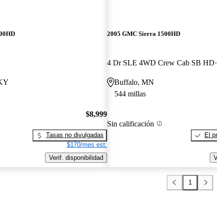
500HD
2005 GMC Sierra 1500HD
4 Dr SLE 4WD Crew Cab SB HD
 KY
Buffalo, MN
544 millas
$8,999
Sin calificación
Tasas no divulgadas
El p
$170/mes est.
Verif. disponibilidad
V
1