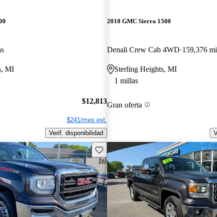
00
2018 GMC Sierra 1500
as
Denali Crew Cab 4WD
159,376 mi
s, MI
Sterling Heights, MI
1 millas
$12,813
Gran oferta
$241/mes est.
Verif. disponibilidad
V
Guarda este Aviso