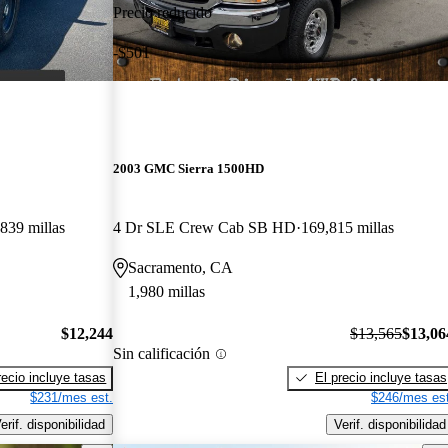
Precio reducido
-$501
2003 GMC Sierra 1500HD
839 millas
4 Dr SLE Crew Cab SB HD
169,815 millas
Sacramento, CA
1,980 millas
$12,244
$13,565
$13,06
Sin calificación
recio incluye tasas
El precio incluye tasas
$231/mes est.
$246/mes est
erif. disponibilidad
Verif. disponibilidad