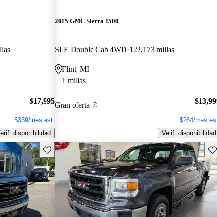
2015 GMC Sierra 1500
llas
SLE Double Cab 4WD
122,173 millas
Flint, MI
1 millas
$17,995
$13,99
Gran oferta
$339/mes est.
$264/mes est
erif. disponibilidad
Verif. disponibilidad
Guarda este Aviso
Gu