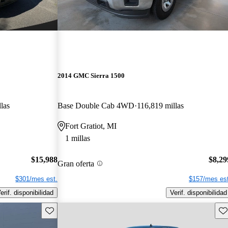
2014 GMC Sierra 1500
las
Base Double Cab 4WD
116,819 millas
Fort Gratiot, MI
1 millas
$15,988
$8,29
Gran oferta
$301/mes est.
$157/mes est
erif. disponibilidad
Verif. disponibilidad
Guarda este Aviso
Gu