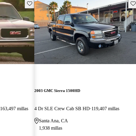
Guarda este Aviso
Gu
2003 GMC Sierra 1500HD
163,497 millas
4 Dr SLE Crew Cab SB HD
119,407 millas
Santa Ana, CA
1,938 millas