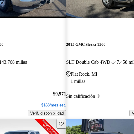
00
2015 GMC Sierra 1500
143,768 millas
SLT Double Cab 4WD
147,458 mil
Flat Rock, MI
1 millas
$9,971
Sin calificación
$188/mes est.
Verif. disponibilidad
V
Guarda este Aviso