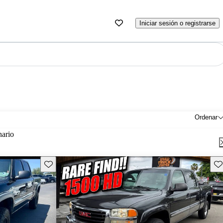
Iniciar sesión o registrarse
Ordenar
nario
Guarda este Aviso
Gu