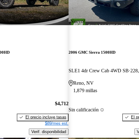
¡Nuevo!
500HD
2006 GMC Sierra 1500HD
SLE1 4dr Crew Cab 4WD SB
228,
Reno, NV
1,879 millas
$4,712
Sin calificación
El precio incluye tasas
El p
$89/mes est.
Verif. disponibilidad
V