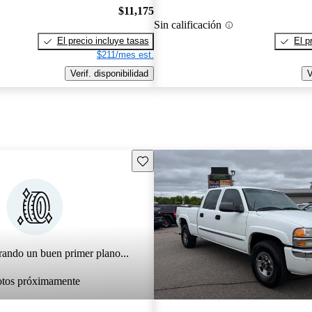
$11,175
Sin calificación
El precio incluye tasas
El p
$211/mes est.
Verif. disponibilidad
V
Guarda este Aviso
rando un buen primer plano...
otos próximamente