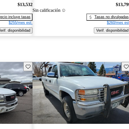
$13,532
$13,79
Sin calificación
recio incluye tasas
Tasas no divulgadas
$255/mes est.
$260/mes est
erif. disponibilidad
Verif. disponibilidad
Guarda este Aviso
Gu