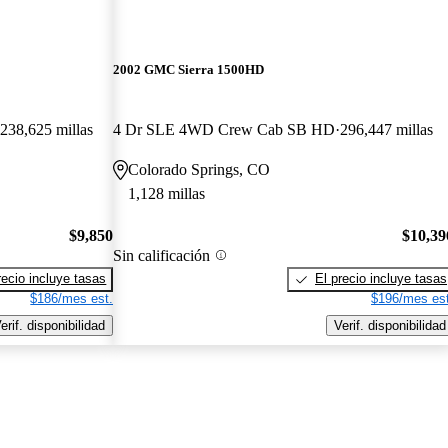
2002 GMC Sierra 1500HD
238,625 millas
4 Dr SLE 4WD Crew Cab SB HD
296,447 millas
Colorado Springs, CO
1,128 millas
$9,850
$10,39
Sin calificación
recio incluye tasas
El precio incluye tasas
$186/mes est.
$196/mes est
erif. disponibilidad
Verif. disponibilidad