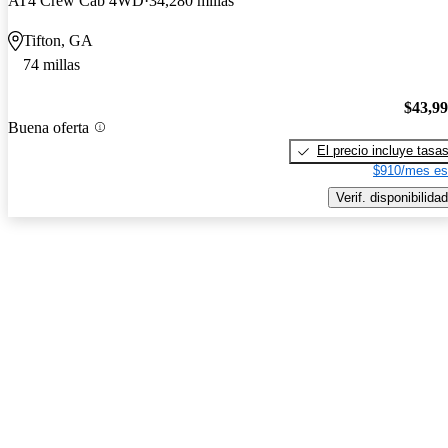
AT4 Crew Cab 4WD
34,280 millas
Tifton, GA
74 millas
$43,9
Buena oferta
El precio incluye tasa
$910/mes es
Verif. disponibilidad