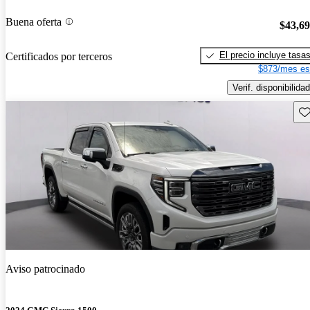
Buena oferta
$43,6
El precio incluye tasa
Certificados por terceros
$873/mes es
Verif. disponibilidad
Gu
Aviso patrocinado