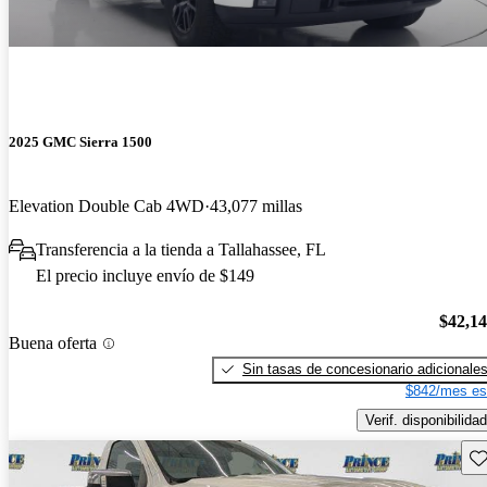
2025 GMC Sierra 1500
Elevation Double Cab 4WD
43,077 millas
Transferencia a la tienda a Tallahassee, FL
El precio incluye envío de $149
$42,1
Buena oferta
Sin tasas de concesionario adicionale
$842/mes es
Verif. disponibilidad
Gu