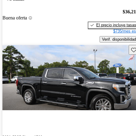
$36,2
Buena oferta
El precio incluye tasa
$735/mes es
Verif. disponibilidad
Gu