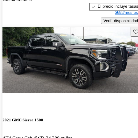
El precio incluye tasa
$693/mes es
Verif. disponibilidad
Gu
2021 GMC Sierra 1500