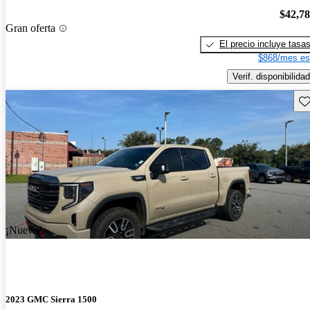
$42,7
Gran oferta
El precio incluye tasa
$868/mes es
Verif. disponibilidad
Gu
¡Nuevo!
2023 GMC Sierra 1500