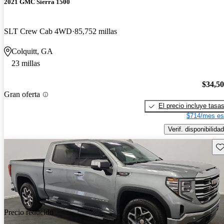
2021 GMC Sierra 1500
SLT Crew Cab 4WD
85,752 millas
Colquitt, GA
23 millas
$34,5
Gran oferta
El precio incluye tasa
$714/mes es
Verif. disponibilidad
Gu
Precio reducido