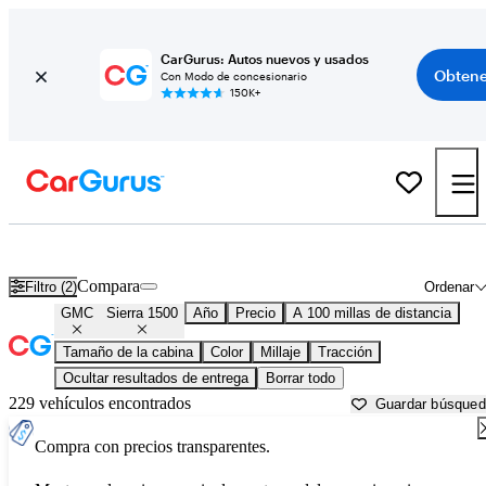
CarGurus: Autos nuevos y usados
Obtene
Con Modo de concesionario
150K+
GMC Sierra 1500 usados en venta cerca de
Bainbridge, GA
Compara
Filtro (2)
Ordenar
GMC
Sierra 1500
Año
Precio
A 100 millas de distancia
Tamaño de la cabina
Color
Millaje
Tracción
Ocultar resultados de entrega
Borrar todo
229 vehículos encontrados
Guardar búsque
Compra con precios transparentes.