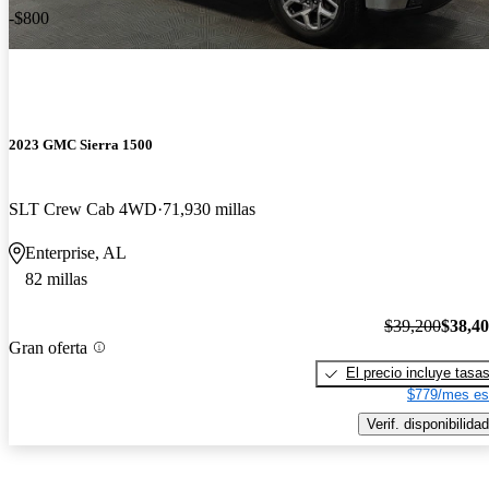
-$800
2023 GMC Sierra 1500
SLT Crew Cab 4WD
71,930 millas
Enterprise, AL
82 millas
$39,200
$38,4
Gran oferta
El precio incluye tasa
$779/mes es
Verif. disponibilidad