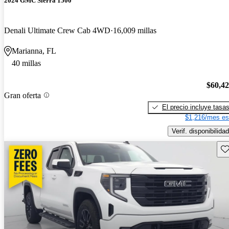
2024 GMC Sierra 1500
Denali Ultimate Crew Cab 4WD
16,009 millas
Marianna, FL
40 millas
$60,4
Gran oferta
El precio incluye tasa
$1,216/mes es
Verif. disponibilidad
Gu