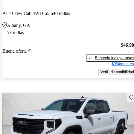
AT4 Crew Cab 4WD
65,640 millas
Albany, GA
53 millas
$46,9
Buena oferta
El precio incluye tasa
$954/mes es
Verif. disponibilidad
Gu