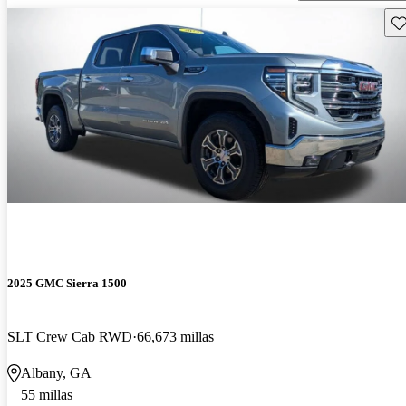
Gu
2025 GMC Sierra 1500
SLT Crew Cab RWD
66,673 millas
Albany, GA
55 millas