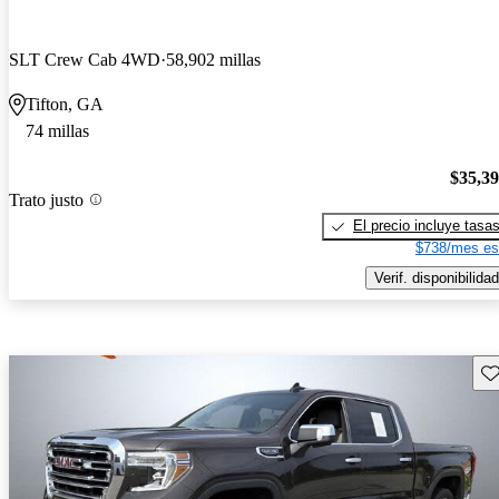
SLT Crew Cab 4WD
58,902 millas
Tifton, GA
74 millas
$35,3
Trato justo
El precio incluye tasa
$738/mes es
Verif. disponibilidad
Gu