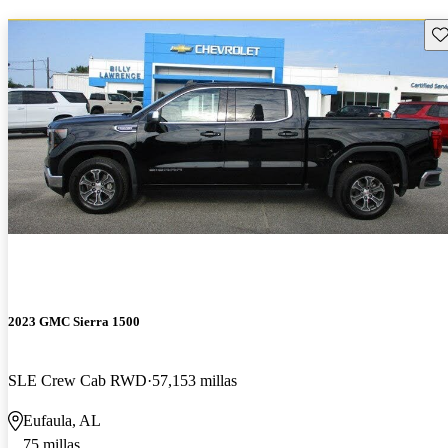
Gu
2023 GMC Sierra 1500
SLE Crew Cab RWD
57,153 millas
Eufaula, AL
75 millas