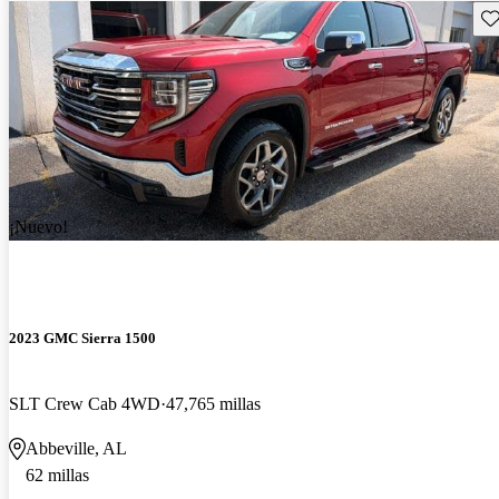
Gu
¡Nuevo!
2023 GMC Sierra 1500
SLT Crew Cab 4WD
47,765 millas
Abbeville, AL
62 millas