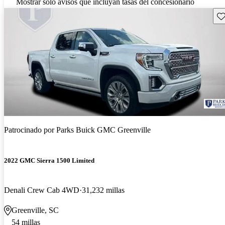
Mostrar solo avisos que incluyan tasas del concesionario
Gu
Patrocinado por
Parks Buick GMC Greenville
2022 GMC Sierra 1500 Limited
Denali Crew Cab 4WD
31,232 millas
Greenville, SC
54 millas