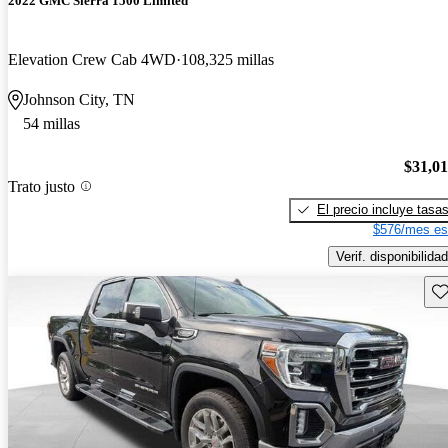
2022 GMC Sierra 1500 Limited
Elevation Crew Cab 4WD
108,325 millas
Johnson City, TN
54 millas
$31,0
Trato justo
El precio incluye tasa
$576/mes es
Verif. disponibilidad
Gu