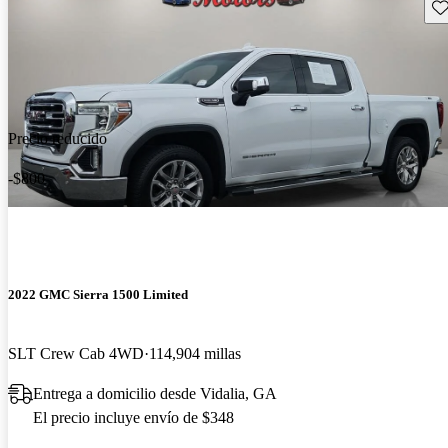
Gu
Precio reducido
-$800
2022 GMC Sierra 1500 Limited
SLT Crew Cab 4WD
114,904 millas
Entrega a domicilio desde Vidalia, GA
El precio incluye envío de $348