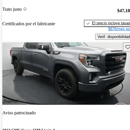
Trato justo
$47,1
El precio incluye tasa
Certificados por el fabricante
$876/mes es
Verif. disponibilidad
Gu
¡Nuevo!
Aviso patrocinado