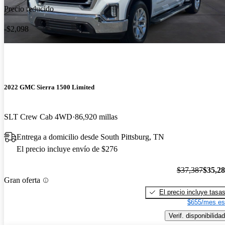
Precio reducido
-$2,098
2022 GMC Sierra 1500 Limited
SLT Crew Cab 4WD
86,920 millas
Entrega a domicilio desde South Pittsburg, TN
El precio incluye envío de $276
$37,387
$35,2
Gran oferta
El precio incluye tasa
$655/mes es
Verif. disponibilidad