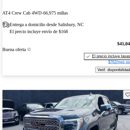
AT4 Crew Cab 4WD
66,975 millas
Entrega a domicilio desde Salisbury, NC
El precio incluye envío de $168
$41,0
Buena oferta
El precio incluye tasa
$762/mes es
Verif. disponibilidad
Gu