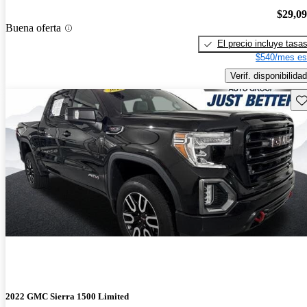
$29,0
Buena oferta
El precio incluye tasa
$540/mes es
Verif. disponibilidad
Gu
2022 GMC Sierra 1500 Limited