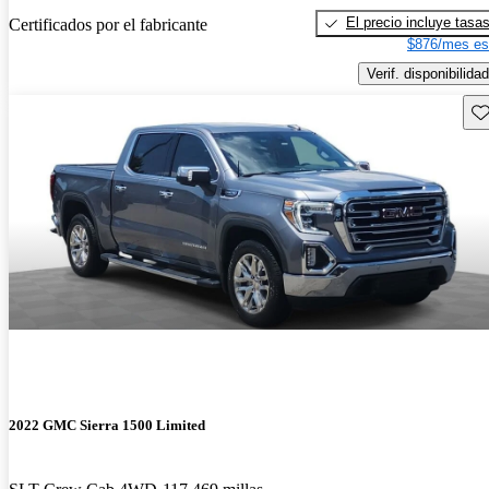
El precio incluye tasa
Certificados por el fabricante
$876/mes es
Verif. disponibilidad
Gu
2022 GMC Sierra 1500 Limited