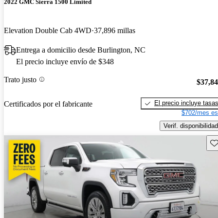
2022 GMC Sierra 1500 Limited
Elevation Double Cab 4WD
37,896 millas
Entrega a domicilio desde Burlington, NC
El precio incluye envío de $348
Trato justo
$37,8
El precio incluye tasa
Certificados por el fabricante
$702/mes es
Verif. disponibilidad
Gu