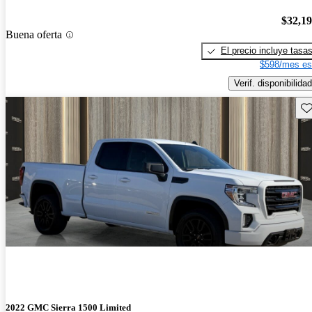
$32,1
Buena oferta
El precio incluye tasa
$598/mes es
Verif. disponibilidad
Gu
2022 GMC Sierra 1500 Limited