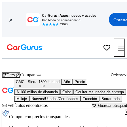
CarGurus: Autos nuevos y usados
Obtene
Con Modo de concesionario
150K+
GMC Sierra 1500 Limited usados en venta cerca de
Asheville, NC
Compara
Filtro (2)
Ordenar
GMC
Sierra 1500 Limited
Año
Precio
A 100 millas de distancia
Color
Ocultar resultados de entrega
Millaje
Nuevos/Usados/Certificados
Tracción
Borrar todo
93 vehículos encontrados
Guardar búsque
Compra con precios transparentes.