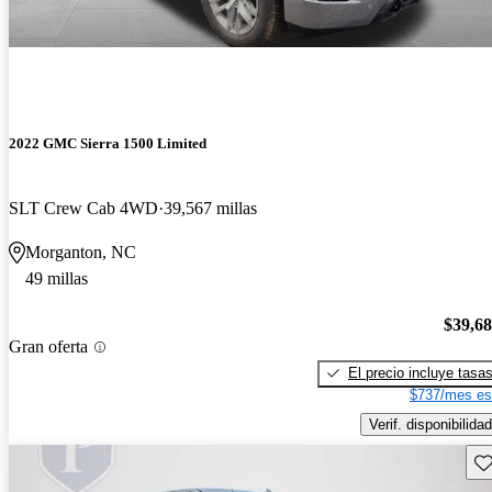
2022 GMC Sierra 1500 Limited
SLT Crew Cab 4WD
39,567 millas
Morganton, NC
49 millas
$39,6
Gran oferta
El precio incluye tasa
$737/mes es
Verif. disponibilidad
Gu