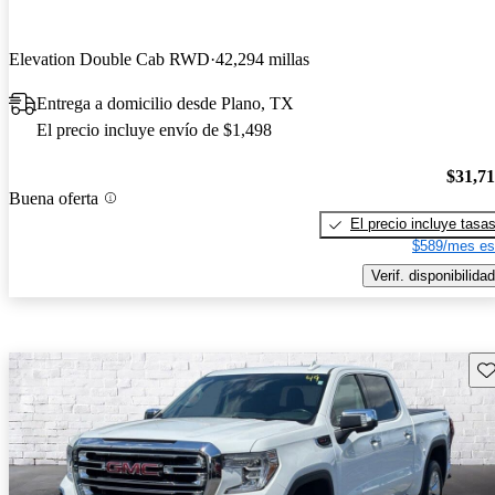
Elevation Double Cab RWD
42,294 millas
Entrega a domicilio desde Plano, TX
El precio incluye envío de $1,498
$31,7
Buena oferta
El precio incluye tasa
$589/mes es
Verif. disponibilidad
Gu