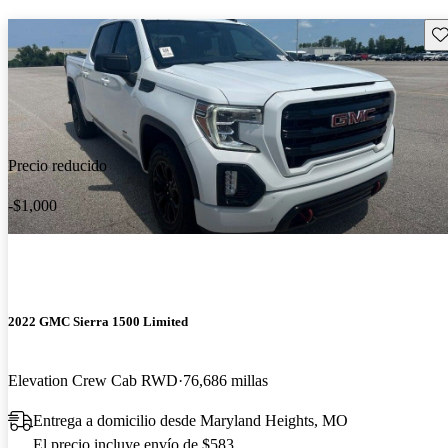
Gu
Precio reducido
-$1,000
2022 GMC Sierra 1500 Limited
Elevation Crew Cab RWD
76,686 millas
Entrega a domicilio desde Maryland Heights, MO
El precio incluye envío de $583