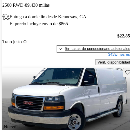
2500 RWD
89,430 millas
Entrega a domicilio desde Kennesaw, GA
El precio incluye envío de $865
$22,8
Trato justo
Sin tasas de concesionario adicionale
$439/mes es
Verif. disponibilidad
Gu
¡Nuevo!