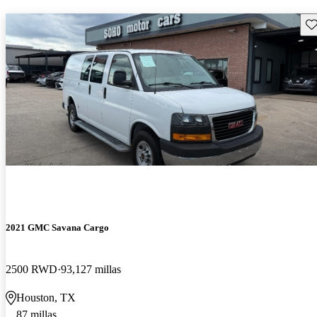
Gu
2021 GMC Savana Cargo
2500 RWD
93,127 millas
Houston, TX
87 millas