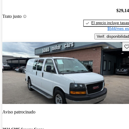
$29,1
Trato justo
El precio incluye tasa
$544/mes es
Verif. disponibilidad
Gu
Aviso patrocinado