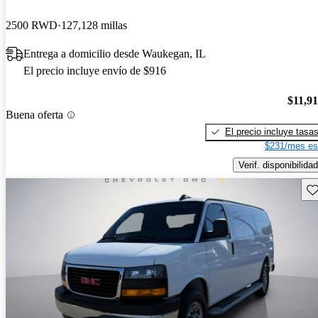
2500 RWD
127,128 millas
Entrega a domicilio desde Waukegan, IL
El precio incluye envío de $916
$11,9
Buena oferta
El precio incluye tasa
$231/mes es
Verif. disponibilidad
Gu