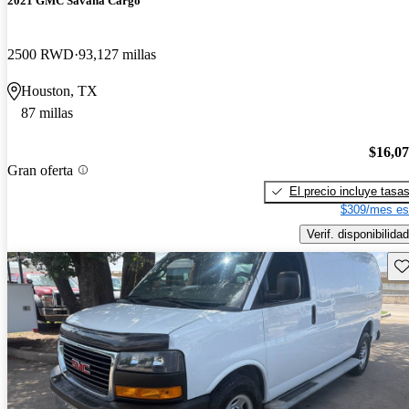
2021 GMC Savana Cargo
2500 RWD
93,127 millas
Houston, TX
87 millas
$16,0
Gran oferta
El precio incluye tasa
$309/mes es
Verif. disponibilidad
Gu