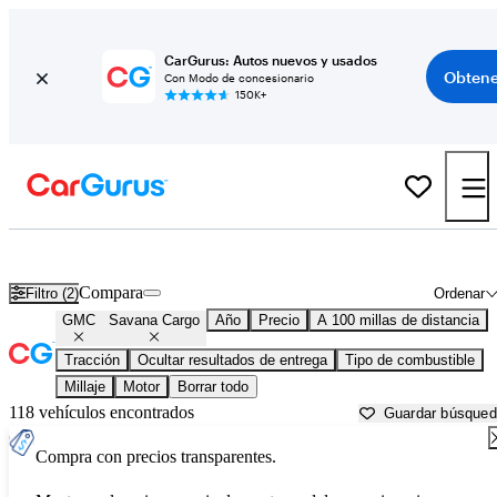
CarGurus: Autos nuevos y usados
Obtene
Con Modo de concesionario
150K+
GMC Savana Cargo usados en venta cerca de
Beaumont, TX
Compara
Filtro (2)
Ordenar
GMC
Savana Cargo
Año
Precio
A 100 millas de distancia
Tracción
Ocultar resultados de entrega
Tipo de combustible
Millaje
Motor
Borrar todo
118 vehículos encontrados
Guardar búsque
Compra con precios transparentes.