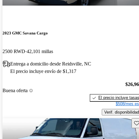
2023 GMC Savana Cargo
2500 RWD
42,101 millas
Entrega a domicilio desde Reidsville, NC
El precio incluye envío de $1,317
$26,9
Buena oferta
El precio incluye tasa
$508/mes es
Verif. disponibilidad
Gu