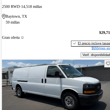
2500 RWD
14,518 millas
Baytown, TX
59 millas
$29,7
Gran oferta
El precio incluye tasa
$555/mes es
Verif. disponibilidad
Gu