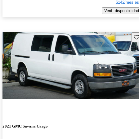
$142/mes es
Verif. disponibilidad
Gu
2021 GMC Savana Cargo