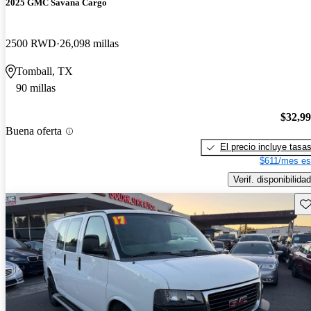
2025 GMC Savana Cargo
2500 RWD
26,098 millas
Tomball, TX
90 millas
$32,9
Buena oferta
El precio incluye tasa
$611/mes es
Verif. disponibilidad
Gu