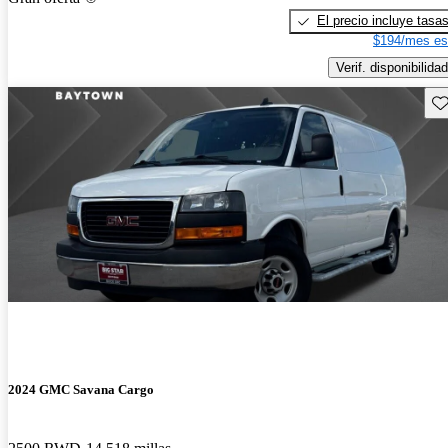
El precio incluye tasa
$194/mes es
Verif. disponibilidad
Gu
2024 GMC Savana Cargo