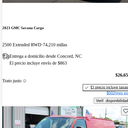
2023 GMC Savana Cargo
2500 Extended RWD
74,210 millas
Entrega a domicilio desde Concord, NC
El precio incluye envío de $863
$26,6
Trato justo
El precio incluye tasa
$502/mes es
Verif. disponibilidad
Gu