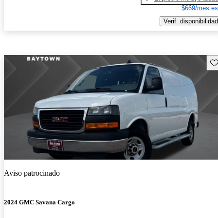
$669/mes es
Verif. disponibilidad
Gu
Aviso patrocinado
2024 GMC Savana Cargo