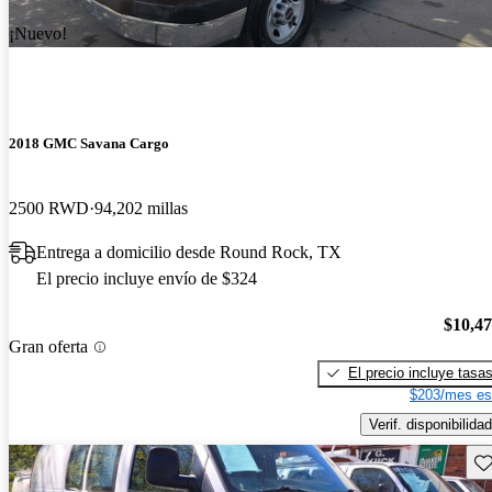
¡Nuevo!
2018 GMC Savana Cargo
2500 RWD
94,202 millas
Entrega a domicilio desde Round Rock, TX
El precio incluye envío de $324
$10,4
Gran oferta
El precio incluye tasa
$203/mes es
Verif. disponibilidad
Gu