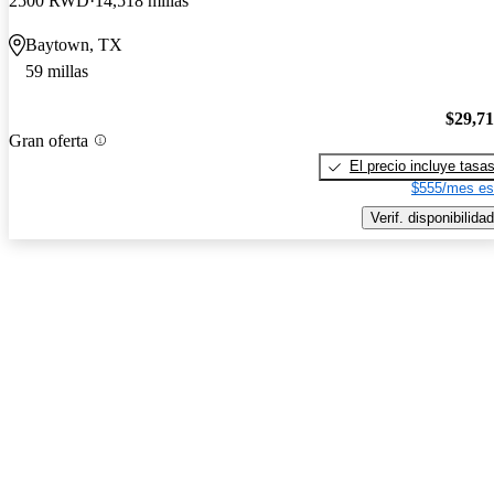
2500 RWD
14,518 millas
Baytown, TX
59 millas
$29,7
Gran oferta
El precio incluye tasa
$555/mes es
Verif. disponibilidad