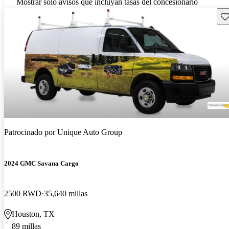
Mostrar solo avisos que incluyan tasas del concesionario
Gu
Patrocinado por
Unique Auto Group
2024 GMC Savana Cargo
2500 RWD
35,640 millas
Houston, TX
89 millas