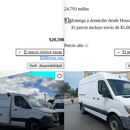
24,793 millas
Entrega a domicilio desde Hou
El precio incluye envío de $1,6
$20,598
Precio alto
El precio incluye tasas
El p
$398/mes est.
Verif. disponibilidad
V
Guarda este Aviso