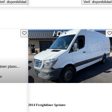
erif. disponibilidad
Verif. disponibilidad
Guarda este Aviso
Gu
imer plano...
te
2014 Freightliner Sprinter