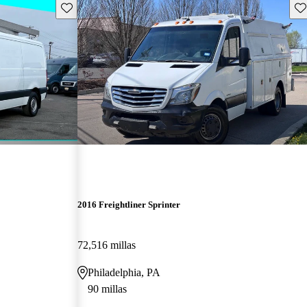
Guarda este Aviso
Gu
2016 Freightliner Sprinter
72,516 millas
Philadelphia, PA
90 millas