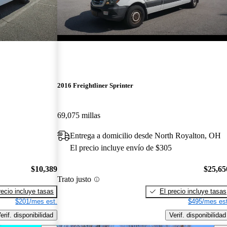
2016 Freightliner Sprinter
69,075 millas
Entrega a domicilio desde North Royalton, OH
El precio incluye envío de $305
$10,389
$25,65
Trato justo
recio incluye tasas
El precio incluye tasas
$201/mes est.
$495/mes est
erif. disponibilidad
Verif. disponibilidad