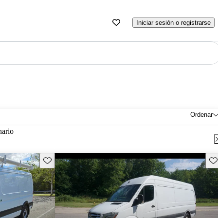
Iniciar sesión o registrarse
Ordenar
nario
Guarda este Aviso
Gu