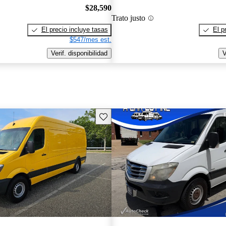
$28,590
Trato justo
El precio incluye tasas
El p
$547/mes est.
Verif. disponibilidad
V
Guarda este Aviso