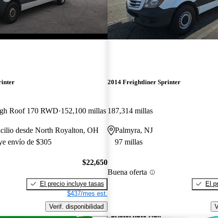
rinter
2014 Freightliner Sprinter
igh Roof 170 RWD
152,100 millas
187,314 millas
cilio desde North Royalton, OH
Palmyra, NJ
uye envío de $305
97 millas
$22,650
Buena oferta
El precio incluye tasas
El p
$437/mes est.
Verif. disponibilidad
V