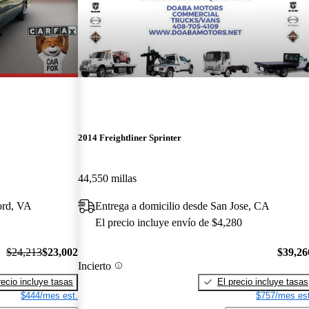
2014 Freightliner Sprinter
44,550 millas
ord, VA
Entrega a domicilio desde San Jose, CA
El precio incluye envío de $4,280
$24,213
$23,002
$39,26
Incierto
recio incluye tasas
El precio incluye tasas
$444/mes est.
$757/mes est