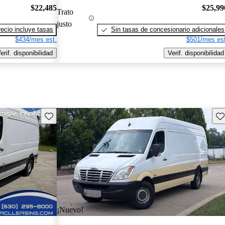
$22,485
$25,99
Trato
justo
recio incluye tasas
Sin tasas de concesionario adicionales
$434/mes est.
$501/mes est
erif. disponibilidad
Verif. disponibilidad
Guarda este Aviso
Gu
¡Nuevo!