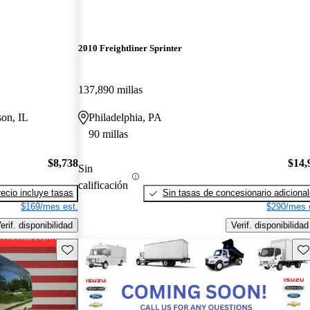
2010 Freightliner Sprinter
137,890 millas
son, IL
Philadelphia, PA
90 millas
$8,738
$14,
Sin
calificación
recio incluye tasas
Sin tasas de concesionario adiciona
$169/mes est.
$290/mes 
erif. disponibilidad
Verif. disponibilidad
Guarda este Aviso
Gu