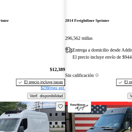
rinter
2014 Freightliner Sprinter
296,562 millas
Entrega a domicilio desde Addi
El precio incluye envío de $944
$12,389
Sin calificación
El precio incluye tasas
El p
$239/mes est.
Verif. disponibilidad
V
Guarda este Aviso