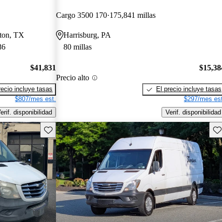
Cargo 3500 170
175,841 millas
ston, TX
Harrisburg, PA
86
80 millas
$41,831
$15,38
Precio alto
recio incluye tasas
El precio incluye tasas
$807/mes est.
$297/mes est
erif. disponibilidad
Verif. disponibilidad
Guarda este Aviso
Gu