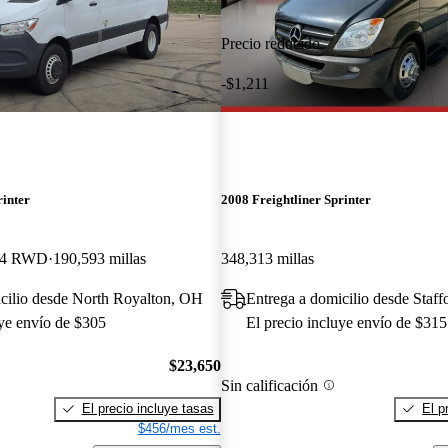
Precio reducido
-$1,211
rinter
2008 Freightliner Sprinter
44 RWD
190,593 millas
348,313 millas
cilio desde North Royalton, OH
Entrega a domicilio desde Staff
uye envío de $305
El precio incluye envío de $315
$23,650
Sin calificación
El precio incluye tasas
El p
$456/mes est.