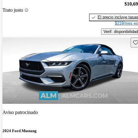
$10,6
Trato justo
El precio incluye tasa
$219/mes es
Verif. disponibilidad
Gu
Aviso patrocinado
2024 Ford Mustang