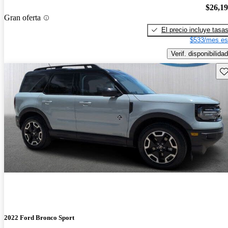
$26,1
Gran oferta
El precio incluye tasa
$533/mes es
Verif. disponibilidad
Gu
2022 Ford Bronco Sport