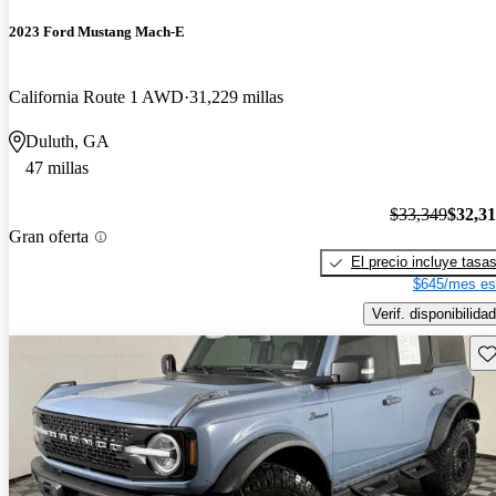
2023 Ford Mustang Mach-E
California Route 1 AWD
31,229 millas
Duluth, GA
47 millas
$33,349
$32,3
Gran oferta
El precio incluye tasa
$645/mes es
Verif. disponibilidad
Gu