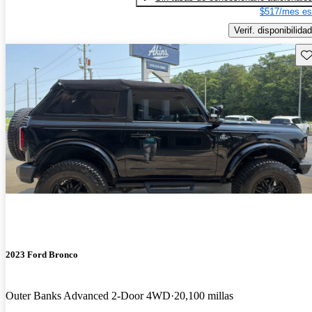
$517/mes es
Verif. disponibilidad
Gu
2023 Ford Bronco
Outer Banks Advanced 2-Door 4WD
20,100 millas