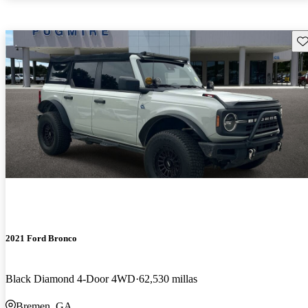
Gu
2021 Ford Bronco
Black Diamond 4-Door 4WD
62,530 millas
Bremen, GA