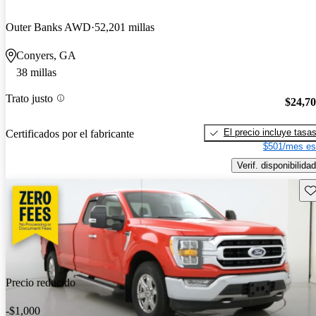
Outer Banks AWD
52,201 millas
Conyers, GA
38 millas
Trato justo
$24,7
El precio incluye tasa
Certificados por el fabricante
$501/mes es
Verif. disponibilidad
Gu
Precio reducido
-$1,000