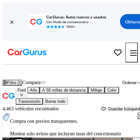
CarGurus: Autos nuevos y usados
Obtene
Con Modo de concesionario
150K+
Autos Ford usados en venta cerca de
Peachtree City, GA
Compara
Filtro (1)
Ordenar
Ford
Año
A 50 millas de distancia
Millaje
Color
Transmisión
Borrar todo
4,463 vehículos encontrados
Guardar búsque
Compra con precios transparentes.
Mostrar solo avisos que incluyan tasas del concesionario