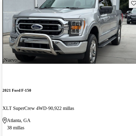
Gu
¡Nuevo!
2021 Ford F-150
XLT SuperCrew 4WD
90,922 millas
Atlanta, GA
38 millas