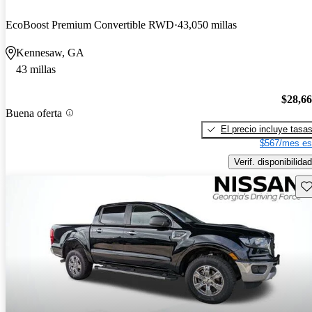
EcoBoost Premium Convertible RWD
43,050 millas
Kennesaw, GA
43 millas
$28,6
Buena oferta
El precio incluye tasa
$567/mes es
Verif. disponibilidad
Gu