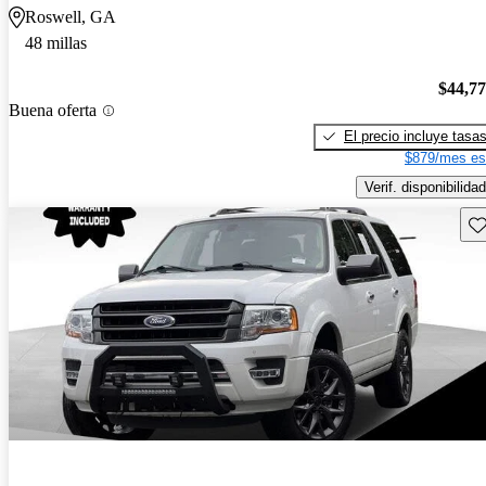
Roswell, GA
48 millas
$44,7
Buena oferta
El precio incluye tasa
$879/mes es
Verif. disponibilidad
Gu