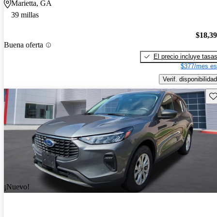
Marietta, GA
39 millas
$18,3
Buena oferta
El precio incluye tasa
$377/mes es
Verif. disponibilidad
Gu
¡Nuevo!