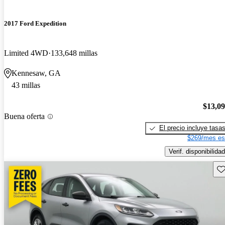
2017 Ford Expedition
Limited 4WD
133,648 millas
Kennesaw, GA
43 millas
$13,0
Buena oferta
El precio incluye tasa
$269/mes es
Verif. disponibilidad
Gu