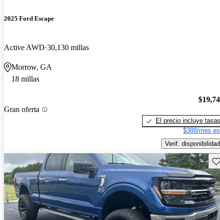
2025 Ford Escape
Active AWD
30,130 millas
Morrow, GA
18 millas
$19,7
Gran oferta
El precio incluye tasa
$388/mes es
Verif. disponibilidad
Gu