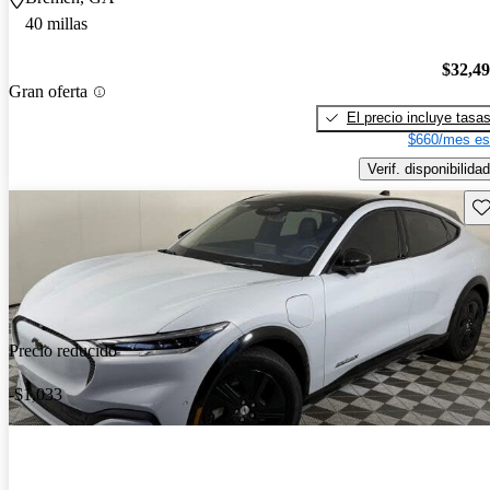
40 millas
$32,4
Gran oferta
El precio incluye tasa
$660/mes es
Verif. disponibilidad
Gu
Precio reducido
-$1,033