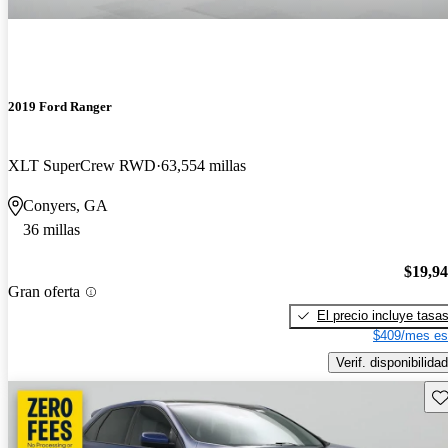
2019 Ford Ranger
XLT SuperCrew RWD
63,554 millas
Conyers, GA
36 millas
$19,9
Gran oferta
El precio incluye tasa
$409/mes es
Verif. disponibilidad
Gu