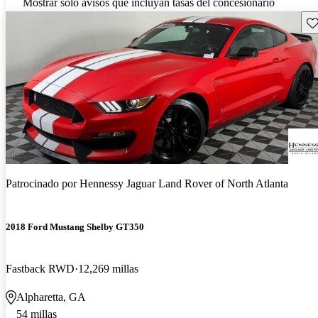
Mostrar solo avisos que incluyan tasas del concesionario
Gu
Patrocinado por
Hennessy Jaguar Land Rover of North Atlanta
2018 Ford Mustang Shelby GT350
Fastback RWD
12,269 millas
Alpharetta, GA
54 millas