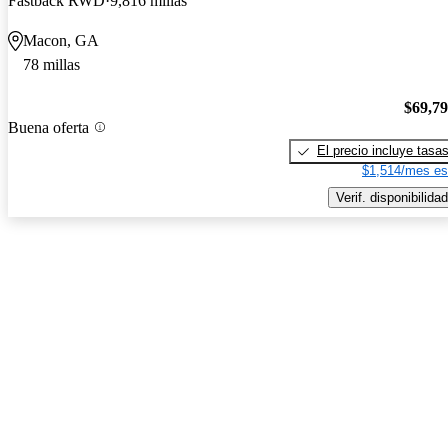
Fastback RWD
9,816 millas
Macon, GA
78 millas
$69,7
Buena oferta
El precio incluye tasa
$1,514/mes es
Verif. disponibilidad