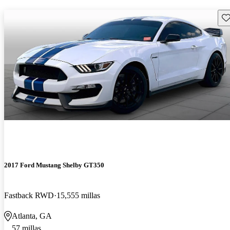
Gu
2017 Ford Mustang Shelby GT350
Fastback RWD
15,555 millas
Atlanta, GA
57 millas