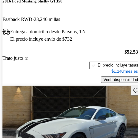
2016 Ford Mustang Shelby GT350
Fastback RWD
28,246 millas
Entrega a domicilio desde Parsons, TN
El precio incluye envío de $732
$52,5
Trato justo
El precio incluye tasa
$1,140/mes es
Verif. disponibilidad
Gu