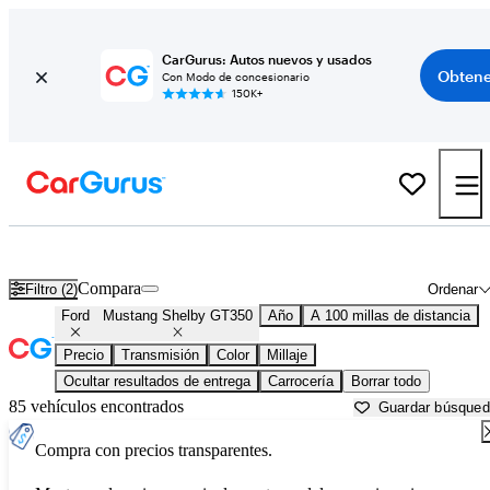
CarGurus: Autos nuevos y usados
Obtene
Con Modo de concesionario
150K+
Ford Mustang Shelby GT350 usados en venta cerca de
Athens, GA
Compara
Filtro (2)
Ordenar
Ford
Mustang Shelby GT350
Año
A 100 millas de distancia
Precio
Transmisión
Color
Millaje
Ocultar resultados de entrega
Carrocería
Borrar todo
85 vehículos encontrados
Guardar búsque
Compra con precios transparentes.