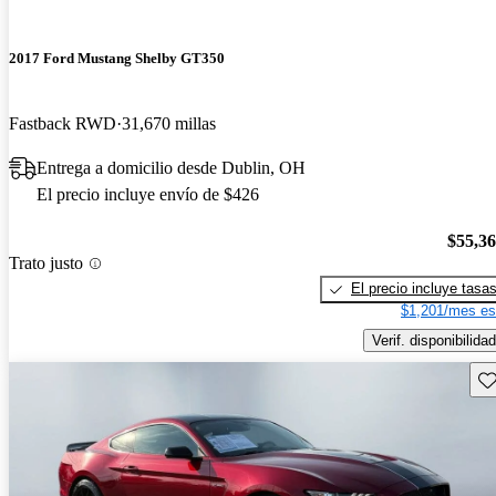
2017 Ford Mustang Shelby GT350
Fastback RWD
31,670 millas
Entrega a domicilio desde Dublin, OH
El precio incluye envío de $426
$55,3
Trato justo
El precio incluye tasa
$1,201/mes es
Verif. disponibilidad
Gu