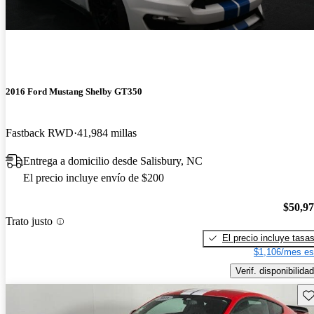
2016 Ford Mustang Shelby GT350
Fastback RWD
41,984 millas
Entrega a domicilio desde Salisbury, NC
El precio incluye envío de $200
$50,9
Trato justo
El precio incluye tasa
$1,106/mes es
Verif. disponibilidad
Gu