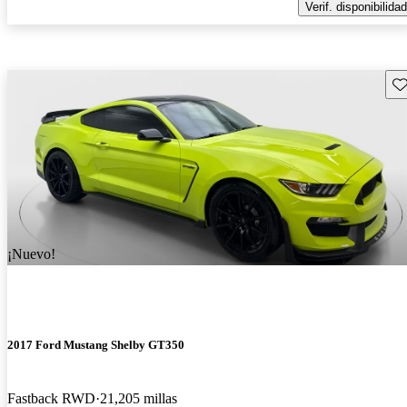
Verif. disponibilidad
Gu
¡Nuevo!
2017 Ford Mustang Shelby GT350
Fastback RWD
21,205 millas