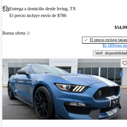
Entrega a domicilio desde Irving, TX
El precio incluye envío de $786
$54,9
Buena oferta
El precio incluye tasa
$1,193/mes es
Verif. disponibilidad
Gu