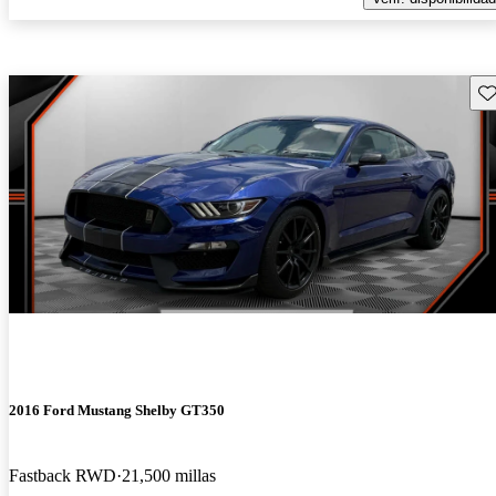
Gu
2016 Ford Mustang Shelby GT350
Fastback RWD
21,500 millas