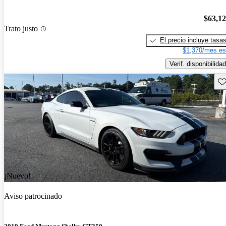
$63,1
Trato justo
El precio incluye tasa
$1,370/mes es
Verif. disponibilidad
Gu
¡Nuevo!
Aviso patrocinado