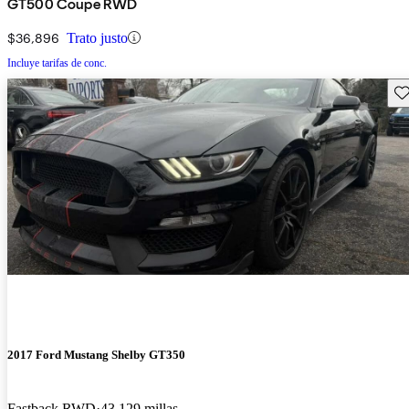
GT500 Coupe RWD
$36,896
Trato justo
Incluye tarifas de conc.
Gu
2017 Ford Mustang Shelby GT350
Fastback RWD
43,129 millas