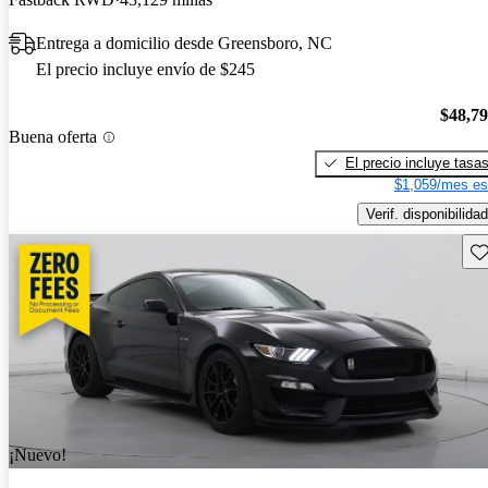
Entrega a domicilio desde Greensboro, NC
El precio incluye envío de $245
$48,7
Buena oferta
El precio incluye tasa
$1,059/mes es
Verif. disponibilidad
Gu
¡Nuevo!