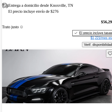
Entrega a domicilio desde Knoxville, TN
El precio incluye envío de $276
$56,2
Trato justo
El precio incluye tasa
$1,221/mes es
Verif. disponibilidad
Gu