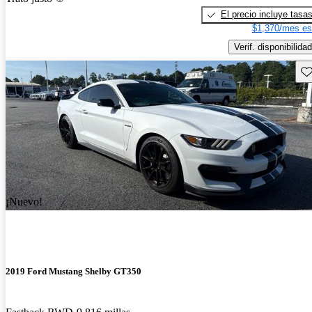
El precio incluye tasa
$1,370/mes es
Verif. disponibilidad
Gu
¡Nuevo!
2019 Ford Mustang Shelby GT350