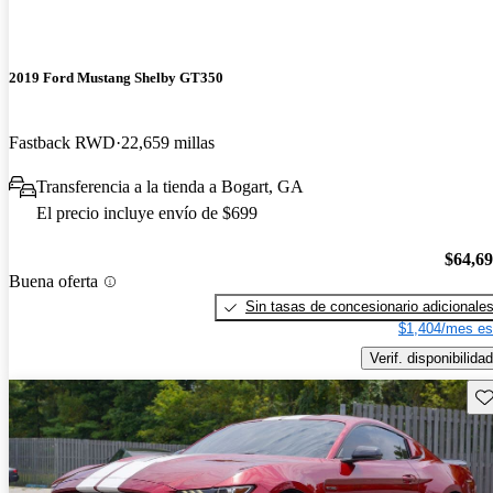
2019 Ford Mustang Shelby GT350
Fastback RWD
22,659 millas
Transferencia a la tienda a Bogart, GA
El precio incluye envío de $699
$64,6
Buena oferta
Sin tasas de concesionario adicionale
$1,404/mes es
Verif. disponibilidad
Gu