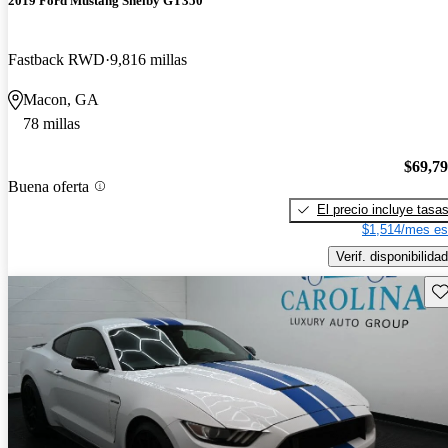
2019 Ford Mustang Shelby GT350
Fastback RWD
9,816 millas
Macon, GA
78 millas
$69,7
Buena oferta
El precio incluye tasa
$1,514/mes es
Verif. disponibilidad
Gu