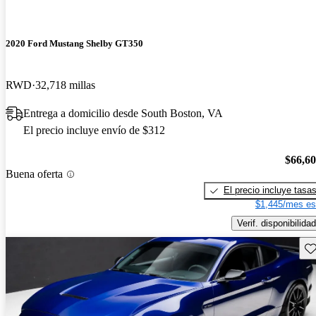
2020 Ford Mustang Shelby GT350
RWD
32,718 millas
Entrega a domicilio desde South Boston, VA
El precio incluye envío de $312
$66,6
Buena oferta
El precio incluye tasa
$1,445/mes es
Verif. disponibilidad
Gu