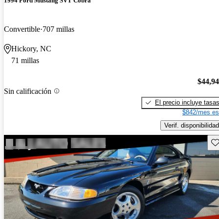
1994 Ford Mustang SVT Cobra
Convertible
707 millas
Hickory, NC
71 millas
$44,9
Sin calificación
El precio incluye tasa
$842/mes es
Verif. disponibilidad
Gu