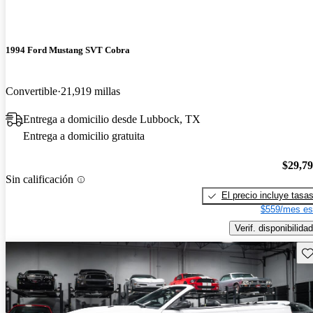
1994 Ford Mustang SVT Cobra
Convertible
21,919 millas
Entrega a domicilio desde Lubbock, TX
Entrega a domicilio gratuita
$29,7
Sin calificación
El precio incluye tasa
$559/mes es
Verif. disponibilidad
Gu