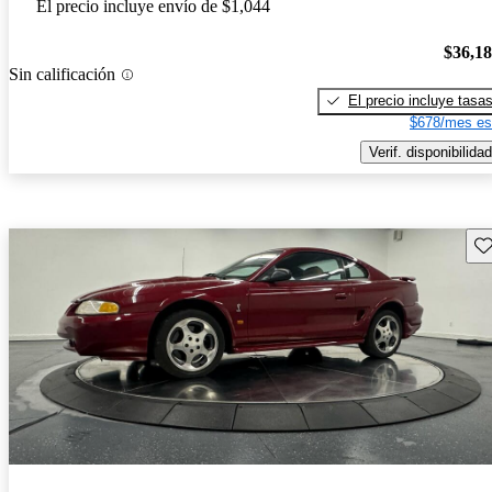
El precio incluye envío de $1,044
$36,1
Sin calificación
El precio incluye tasa
$678/mes es
Verif. disponibilidad
Gu