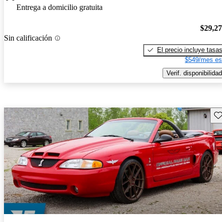
Entrega a domicilio gratuita
$29,2
Sin calificación
El precio incluye tasa
$549/mes es
Verif. disponibilidad
Gu