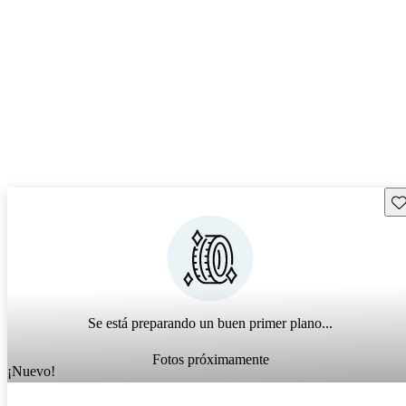
Gu
Se está preparando un buen primer plano...
Fotos próximamente
¡Nuevo!