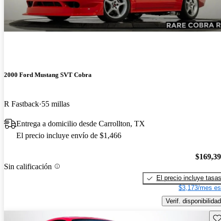
2000 Ford Mustang SVT Cobra
R Fastback
55 millas
Entrega a domicilio desde Carrollton, TX
El precio incluye envío de $1,466
$169,3
Sin calificación
El precio incluye tasa
$3,173/mes es
Verif. disponibilidad
Gu