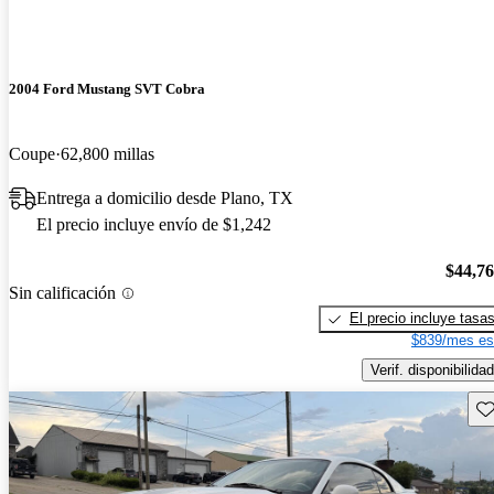
2004 Ford Mustang SVT Cobra
Coupe
62,800 millas
Entrega a domicilio desde Plano, TX
El precio incluye envío de $1,242
$44,7
Sin calificación
El precio incluye tasa
$839/mes es
Verif. disponibilidad
Gu