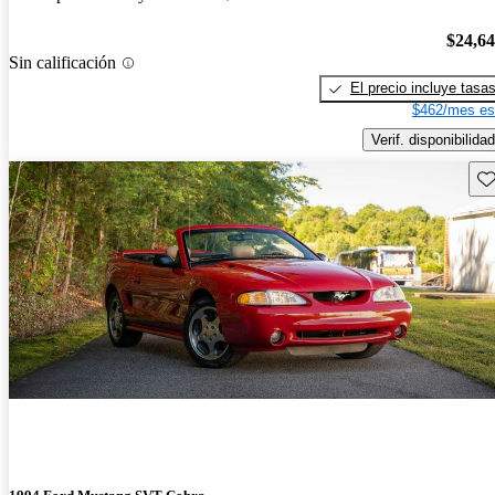
$24,6
Sin calificación
El precio incluye tasa
$462/mes es
Verif. disponibilidad
Gu