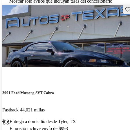
Mostrar solo avisos que incluyan tasas del concesionario
Gu
2001 Ford Mustang SVT Cobra
Fastback
44,021 millas
Entrega a domicilio desde Tyler, TX
El precio incluye envío de $993