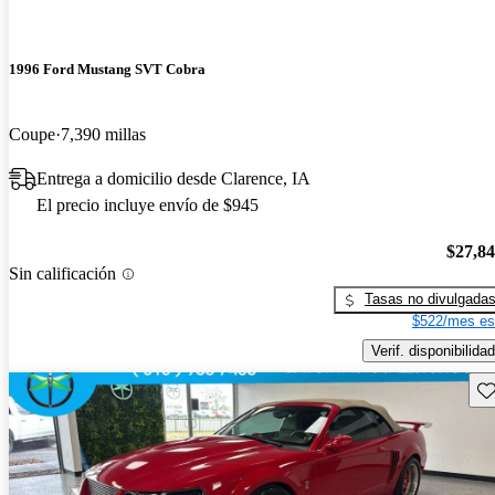
1996 Ford Mustang SVT Cobra
Coupe
7,390 millas
Entrega a domicilio desde Clarence, IA
El precio incluye envío de $945
$27,8
Sin calificación
Tasas no divulgada
$522/mes es
Verif. disponibilidad
Gu