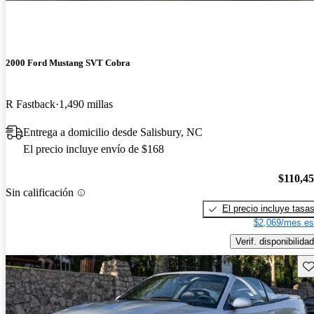
2000 Ford Mustang SVT Cobra
R Fastback
1,490 millas
Entrega a domicilio desde Salisbury, NC
El precio incluye envío de $168
$110,4
Sin calificación
El precio incluye tasa
$2,069/mes es
Verif. disponibilidad
Gu