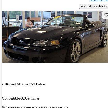
Verif. disponibilidad
Gu
2004 Ford Mustang SVT Cobra
Convertible
3,059 millas
Entrega a domicilio desde Horsham, PA