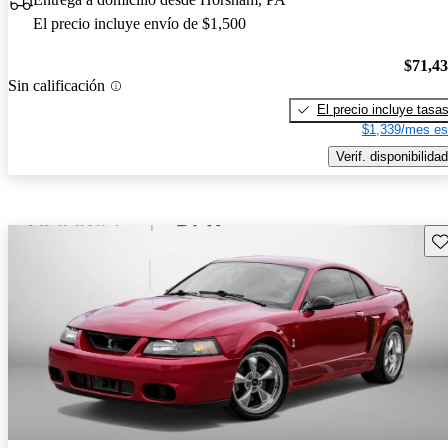
El precio incluye envío de $1,500
$71,4
Sin calificación
El precio incluye tasa
$1,339/mes es
Verif. disponibilidad
Gu