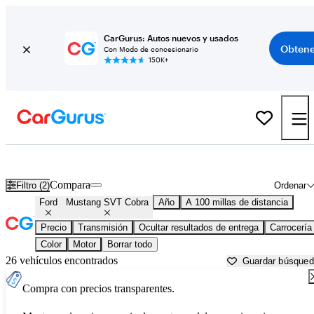
CarGurus: Autos nuevos y usados
Obtene
Con Modo de concesionario
150K+
Ford Mustang SVT Cobra usados en venta cerca de
Asheville, NC
Compara
Filtro (2)
Ordenar
Ford
Mustang SVT Cobra
Año
A 100 millas de distancia
Precio
Transmisión
Ocultar resultados de entrega
Carrocería
Color
Motor
Borrar todo
26 vehículos encontrados
Guardar búsque
Compra con precios transparentes.