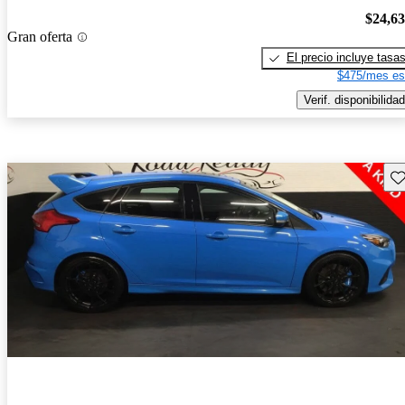
$24,6
Gran oferta
El precio incluye tasa
$475/mes es
Verif. disponibilidad
Gu