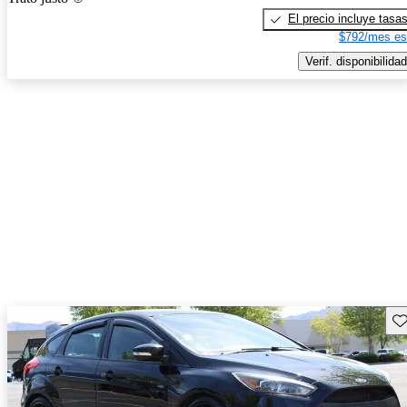
El precio incluye tasa
$792/mes es
Verif. disponibilidad
Gu