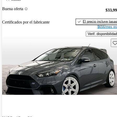
Buena oferta
$33,9
El precio incluye tasa
Certificados por el fabricante
$656/mes es
Verif. disponibilidad
Gu
¡Nuevo!