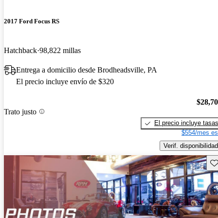
2017 Ford Focus RS
Hatchback
98,822 millas
Entrega a domicilio desde Brodheadsville, PA
El precio incluye envío de $320
$28,7
Trato justo
El precio incluye tasa
$554/mes es
Verif. disponibilidad
Gu