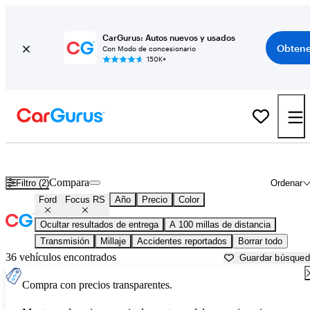
CarGurus: Autos nuevos y usados
Obtene
Con Modo de concesionario
150K+
Ford Focus RS usados en venta cerca de
Altoona, PA
Compara
Filtro (2)
Ordenar
Ford
Focus RS
Año
Precio
Color
Ocultar resultados de entrega
A 100 millas de distancia
Transmisión
Millaje
Accidentes reportados
Borrar todo
36 vehículos encontrados
Guardar búsque
Compra con precios transparentes.