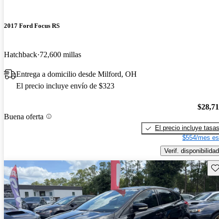
2017 Ford Focus RS
Hatchback
72,600 millas
Entrega a domicilio desde Milford, OH
El precio incluye envío de $323
$28,7
Buena oferta
El precio incluye tasa
$554/mes es
Verif. disponibilidad
Gu