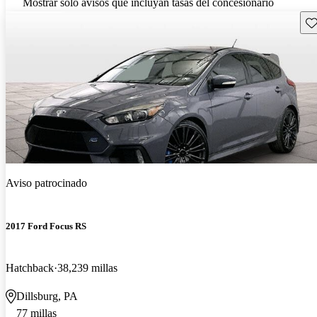
Mostrar solo avisos que incluyan tasas del concesionario
Gu
Aviso patrocinado
2017 Ford Focus RS
Hatchback
38,239 millas
Dillsburg, PA
77 millas