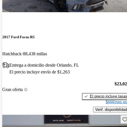
2017 Ford Focus RS
Hatchback
88,438 millas
Entrega a domicilio desde Orlando, FL
El precio incluye envío de $1,263
$23,0
Gran oferta
El precio incluye tasa
$444/mes es
Verif. disponibilidad
Gu