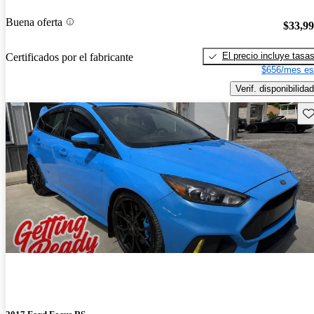
Buena oferta
$33,9
El precio incluye tasa
Certificados por el fabricante
$656/mes es
Verif. disponibilidad
Gu