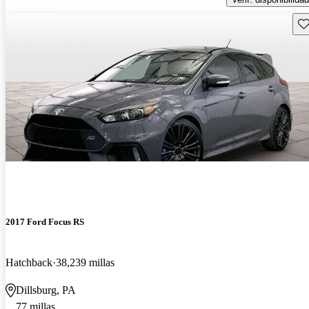
Gu
2017 Ford Focus RS
Hatchback
38,239 millas
Dillsburg, PA
77 millas