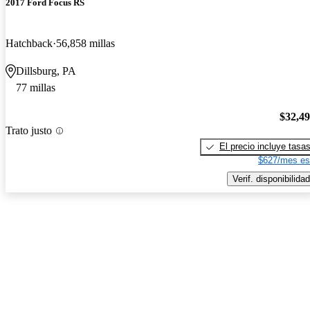
2017 Ford Focus RS
Hatchback
56,858 millas
Dillsburg, PA
77 millas
$32,4
Trato justo
El precio incluye tasa
$627/mes es
Verif. disponibilidad