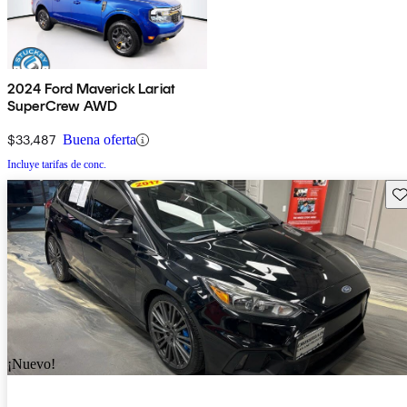
2024 Ford Maverick Lariat
SuperCrew AWD
$33,487
Buena oferta
Incluye tarifas de conc.
Gu
¡Nuevo!