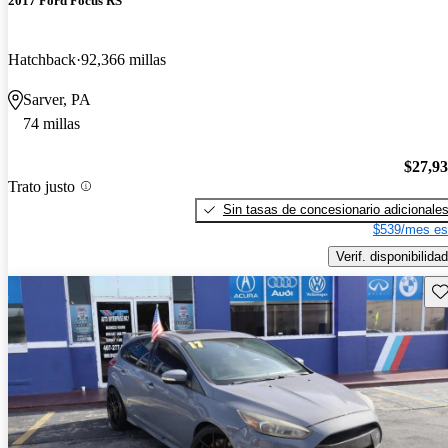
2017 Ford Focus RS
Hatchback
92,366 millas
Sarver, PA
74 millas
$27,9
Trato justo
Sin tasas de concesionario adicionale
$539/mes es
Verif. disponibilidad
Gu