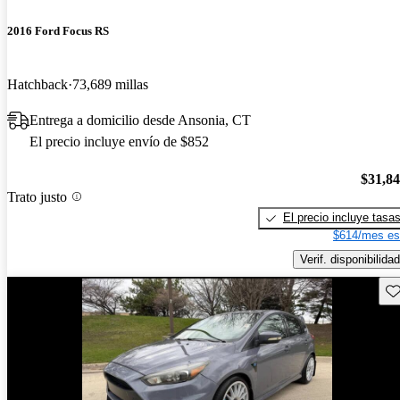
2016 Ford Focus RS
Hatchback
73,689 millas
Entrega a domicilio desde Ansonia, CT
El precio incluye envío de $852
$31,8
Trato justo
El precio incluye tasa
$614/mes es
Verif. disponibilidad
Gu