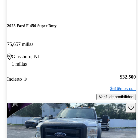
2023 Ford F-450 Super Duty
75,657 millas
Glassboro, NJ
1 millas
$32,500
Incierto
$616/mes est.
Verif. disponibilidad
Guard