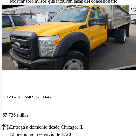
Mostrar solo avisos que incluyan tasas del concesionario
Gu
2012 Ford F-550 Super Duty
57,736 millas
Entrega a domicilio desde Chicago, IL
El precio incluye envío de $720