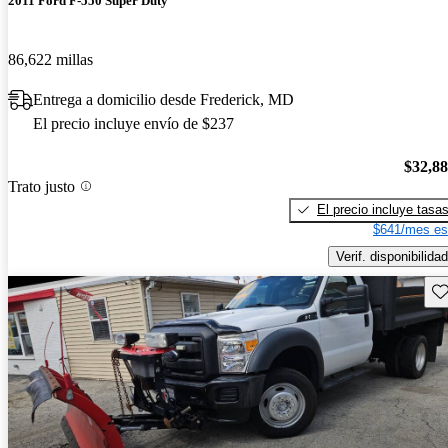
2011 Ford F-550 Super Duty
86,622 millas
Entrega a domicilio desde Frederick, MD
El precio incluye envío de $237
$32,8
Trato justo
El precio incluye tasa
$641/mes es
Verif. disponibilidad
Gu