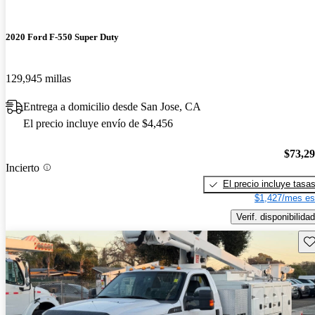
2020 Ford F-550 Super Duty
129,945 millas
Entrega a domicilio desde San Jose, CA
El precio incluye envío de $4,456
$73,2
Incierto
El precio incluye tasa
$1,427/mes es
Verif. disponibilidad
Gu