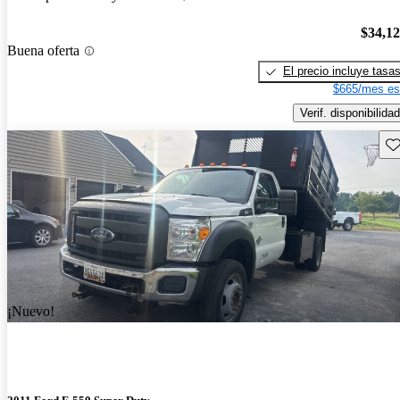
$34,1
Buena oferta
El precio incluye tasa
$665/mes es
Verif. disponibilidad
Gu
¡Nuevo!