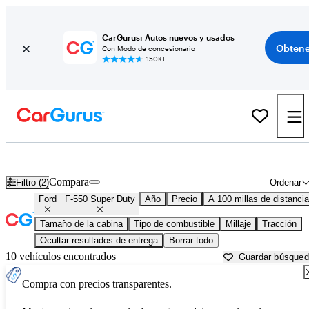
CarGurus: Autos nuevos y usados
Obtene
Con Modo de concesionario
150K+
Ford F-550 Super Duty usados en venta cerca de
Atlantic City, NJ
Compara
Filtro (2)
Ordenar
Ford
F-550 Super Duty
Año
Precio
A 100 millas de distancia
Tamaño de la cabina
Tipo de combustible
Millaje
Tracción
Ocultar resultados de entrega
Borrar todo
10 vehículos encontrados
Guardar búsque
Compra con precios transparentes.