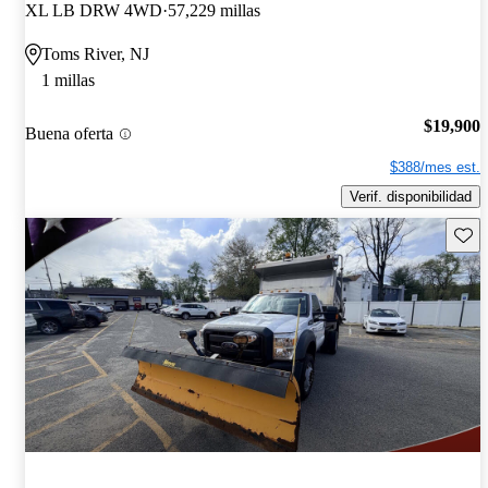
XL LB DRW 4WD
57,229 millas
Toms River, NJ
1 millas
$19,900
Buena oferta
$388/mes est.
Verif. disponibilidad
Guard