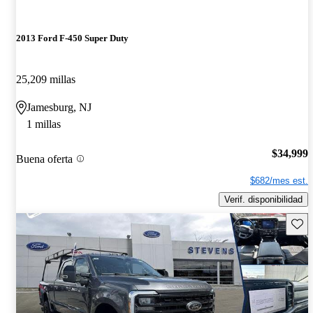
2013 Ford F-450 Super Duty
25,209 millas
Jamesburg, NJ
1 millas
$34,999
Buena oferta
$682/mes est.
Verif. disponibilidad
Guard