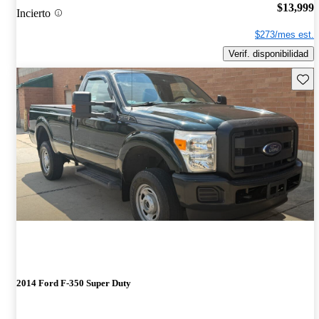
$13,999
Incierto
$273/mes est.
Verif. disponibilidad
Guard
2014 Ford F-350 Super Duty