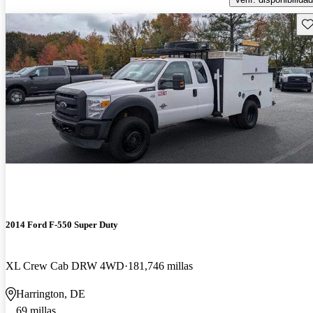
Gu
2014 Ford F-550 Super Duty
XL Crew Cab DRW 4WD
181,746 millas
Harrington, DE
69 millas