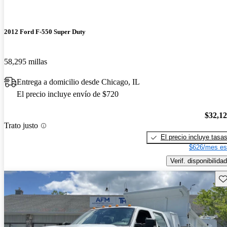
2012 Ford F-550 Super Duty
58,295 millas
Entrega a domicilio desde Chicago, IL
El precio incluye envío de $720
$32,1
Trato justo
El precio incluye tasa
$626/mes es
Verif. disponibilidad
Gu