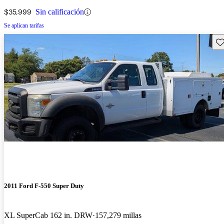
$35,999
Sin calificación
Se aplican tarifas
Gu
2011 Ford F-550 Super Duty
XL SuperCab 162 in. DRW
157,279 millas