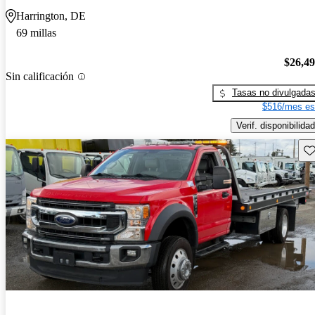
Harrington, DE
69 millas
$26,4
Sin calificación
Tasas no divulgada
$516/mes es
Verif. disponibilidad
Gu