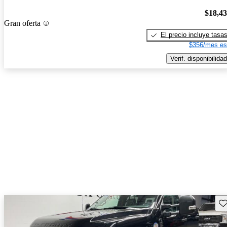
$18,4
Gran oferta
El precio incluye tasa
$356/mes es
Verif. disponibilidad
Gu