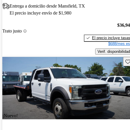
Entrega a domicilio desde Mansfield, TX
El precio incluye envío de $1,980
$36,9
Trato justo
El precio incluye tasa
$688/mes es
Verif. disponibilidad
Gu
¡Nuevo!