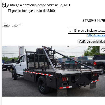
Entrega a domicilio desde Sykesville, MD
El precio incluye envío de $400
$47,894
$46,7
Trato justo
El precio incluye tasa
$895/mes es
Verif. disponibilidad
Gu