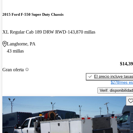
2015 Ford F-550 Super Duty Chassis
XL Regular Cab 189 DRW RWD
143,870 millas
Langhorne, PA
43 millas
$14,3
Gran oferta
El precio incluye tasa
$278/mes es
Verif. disponibilidad
Gu