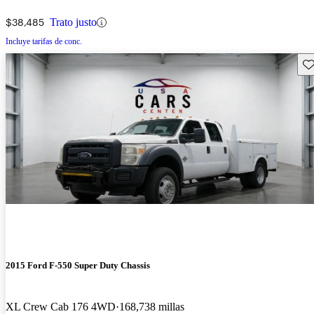
$38,485
Trato justo
Incluye tarifas de conc.
Gu
2015 Ford F-550 Super Duty Chassis
XL Crew Cab 176 4WD
168,738 millas