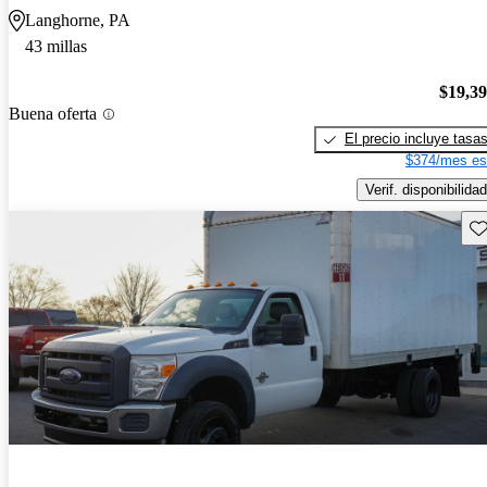
Langhorne, PA
43 millas
$19,3
Buena oferta
El precio incluye tasa
$374/mes es
Verif. disponibilidad
Gu