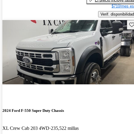
El precio incluye tasa
$710/mes es
Verif. disponibilidad
Gu
2024 Ford F-550 Super Duty Chassis
XL Crew Cab 203 4WD
235,522 millas