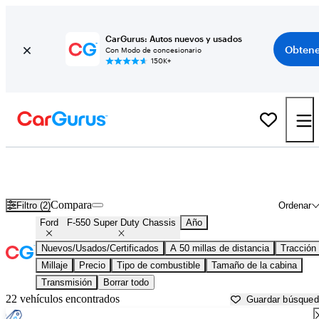
CarGurus: Autos nuevos y usados
Obtene
Con Modo de concesionario
150K+
Ford F-550 Super Duty Chassis usados en venta cerca de
Allentown, PA
Compara
Filtro (2)
Ordenar
Ford
F-550 Super Duty Chassis
Año
Nuevos/Usados/Certificados
A 50 millas de distancia
Tracción
Millaje
Precio
Tipo de combustible
Tamaño de la cabina
Transmisión
Borrar todo
22 vehículos encontrados
Guardar búsque