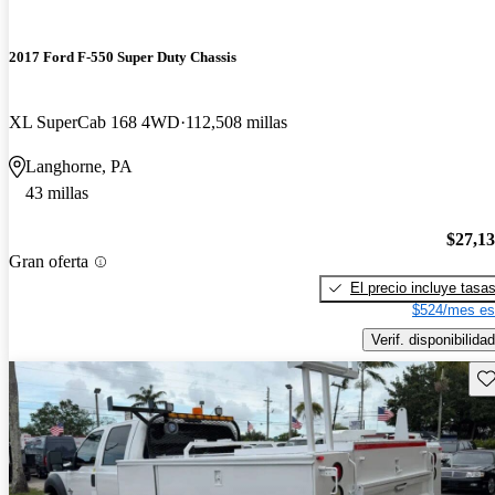
2017 Ford F-550 Super Duty Chassis
XL SuperCab 168 4WD
112,508 millas
Langhorne, PA
43 millas
$27,1
Gran oferta
El precio incluye tasa
$524/mes es
Verif. disponibilidad
Gu