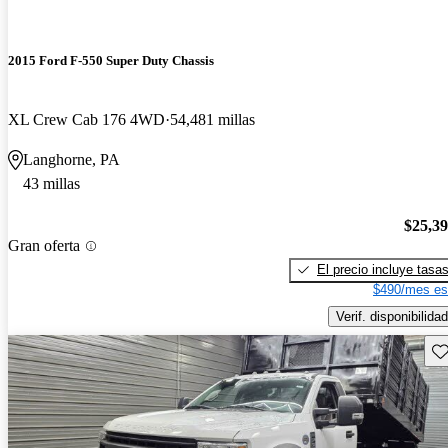
2015 Ford F-550 Super Duty Chassis
XL Crew Cab 176 4WD
54,481 millas
Langhorne, PA
43 millas
$25,3
Gran oferta
El precio incluye tasa
$490/mes es
Verif. disponibilidad
Gu