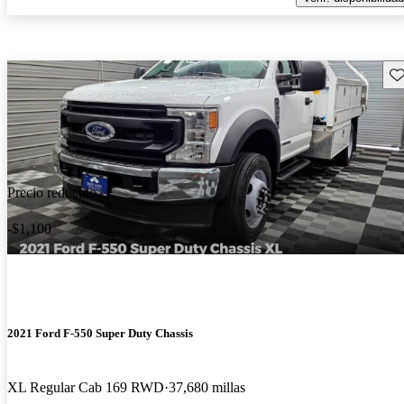
Gu
Precio reducido
-$1,100
2021 Ford F-550 Super Duty Chassis
XL Regular Cab 169 RWD
37,680 millas