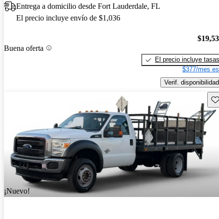
Entrega a domicilio desde Fort Lauderdale, FL
El precio incluye envío de $1,036
$19,5
Buena oferta
El precio incluye tasa
$377/mes es
Verif. disponibilidad
Gu
¡Nuevo!