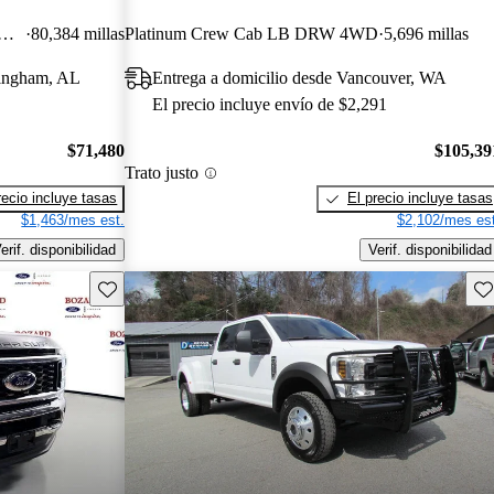
anch Crew Cab LB DRW 4WD
80,384 millas
Platinum Crew Cab LB DRW 4WD
5,696 millas
mingham, AL
Entrega a domicilio desde Vancouver, WA
El precio incluye envío de $2,291
$71,480
$105,39
Trato justo
recio incluye tasas
El precio incluye tasas
$1,463/mes est.
$2,102/mes est
erif. disponibilidad
Verif. disponibilidad
Guarda este Aviso
Gu