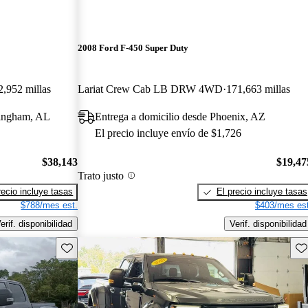
2008 Ford F-450 Super Duty
2,952 millas
Lariat Crew Cab LB DRW 4WD
171,663 millas
mingham, AL
Entrega a domicilio desde Phoenix, AZ
El precio incluye envío de $1,726
$38,143
$19,47
Trato justo
recio incluye tasas
El precio incluye tasas
$788/mes est.
$403/mes est
erif. disponibilidad
Verif. disponibilidad
Guarda este Aviso
Gu