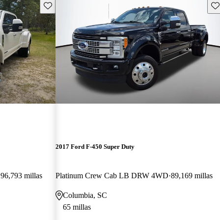
Guarda este Aviso
Gu
2017 Ford F-450 Super Duty
96,793 millas
Platinum Crew Cab LB DRW 4WD
89,169 millas
Columbia, SC
65 millas