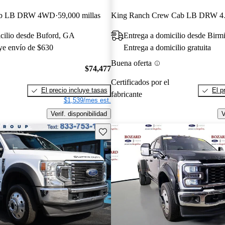
Cab LB DRW 4WD
59,000 millas
King R
cilio desde Buford, GA
Entrega a domicilio desde Bir
uye envío de $630
Entrega a domicilio gratuita
Buena oferta
$74,477
Certificados por el
El precio incluye tasas
El p
fabricante
$1,539/mes est.
Verif. disponibilidad
V
Guarda este Aviso