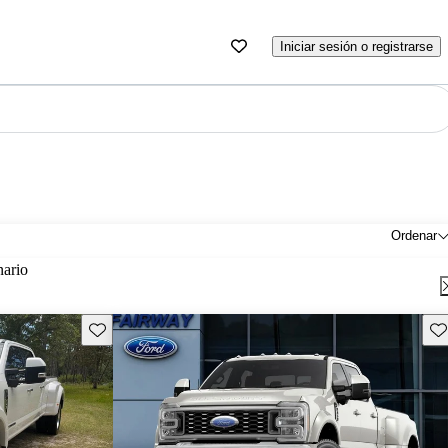
Iniciar sesión o registrarse
Ordenar
nario
Guarda este Aviso
Gu