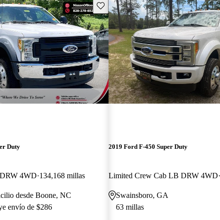
Guarda este Aviso
er Duty
2019 Ford F-450 Super Duty
B DRW 4WD
134,168 millas
Limited Crew Cab LB DRW 4WD
icilio desde Boone, NC
Swainsboro, GA
uye envío de $286
63 millas