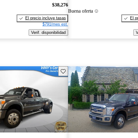
$38,276
Buena oferta
El precio incluye tasas
El p
$791/mes est.
Verif. disponibilidad
V
Guarda este Aviso