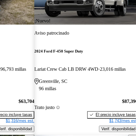
¡Nuevo!
Aviso patrocinado
2024 Ford F-450 Super Duty
96,793 millas
Lariat Crew Cab LB DRW 4WD
23,016 millas
Greenville, SC
96 millas
$63,704
$87,39
Trato justo
recio incluye tasas
El precio incluye tasas
$1,316/mes est.
$1,743/mes est
erif. disponibilidad
Verif. disponibilidad