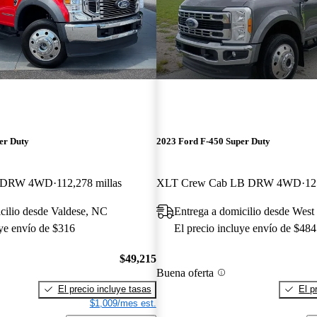
er Duty
2023 Ford F-450 Super Duty
B DRW 4WD
112,278 millas
XLT Crew Cab LB DRW 4WD
12
cilio desde Valdese, NC
Entrega a domicilio desde Wes
uye envío de $316
El precio incluye envío de $484
$49,215
Buena oferta
El precio incluye tasas
El p
$1,009/mes est.