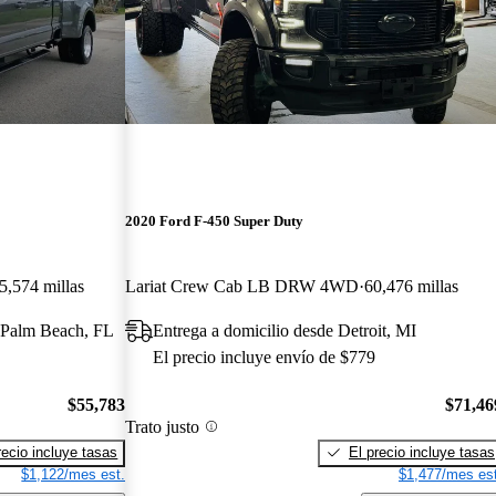
2020 Ford F-450 Super Duty
5,574 millas
Lariat Crew Cab LB DRW 4WD
60,476 millas
t Palm Beach, FL
Entrega a domicilio desde Detroit, MI
El precio incluye envío de $779
$55,783
$71,46
Trato justo
recio incluye tasas
El precio incluye tasas
$1,122/mes est.
$1,477/mes est