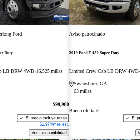
rlong Ford
Aviso patrocinado
er Duty
2019 Ford F-450 Super Duty
Cab LB DRW 4WD
16,525 millas
Limited Crew Cab LB DRW 4WD
Swainsboro, GA
63 millas
$99,980
Buena oferta
El precio incluye tasas
El p
$1,974/mes est.
Verif. disponibilidad
V