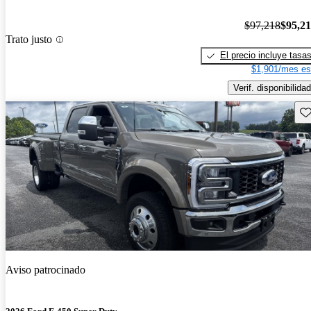
$97,218
$95,2
Trato justo
El precio incluye tasa
$1,901/mes es
Verif. disponibilidad
Gu
Aviso patrocinado