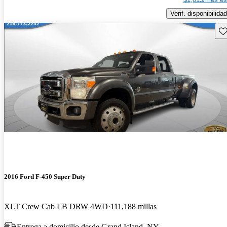
Verif. disponibilidad
Gu
2016 Ford F-450 Super Duty
XLT Crew Cab LB DRW 4WD
111,188 millas
Entrega a domicilio desde Grand Island, NY