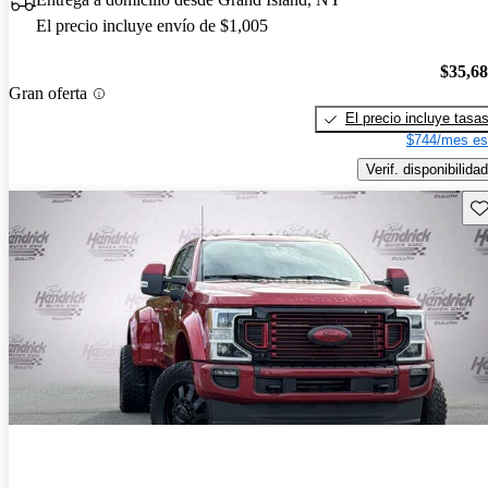
El precio incluye envío de $1,005
$35,6
Gran oferta
El precio incluye tasa
$744/mes es
Verif. disponibilidad
Gu