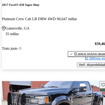
2017 Ford F-450 Super Duty
Platinum Crew Cab LB DRW 4WD
96,647 millas
Gainesville, GA
35 millas
$59,4
Trato justo
El precio incluye tasa
$1,240/mes es
Verif. disponibilidad
Gu