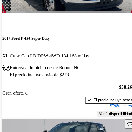
2017 Ford F-450 Super Duty
XL Crew Cab LB DRW 4WD
134,168 millas
Entrega a domicilio desde Boone, NC
El precio incluye envío de $278
$38,2
Gran oferta
El precio incluye tasa
$798/mes es
Verif. disponibilidad
Gu