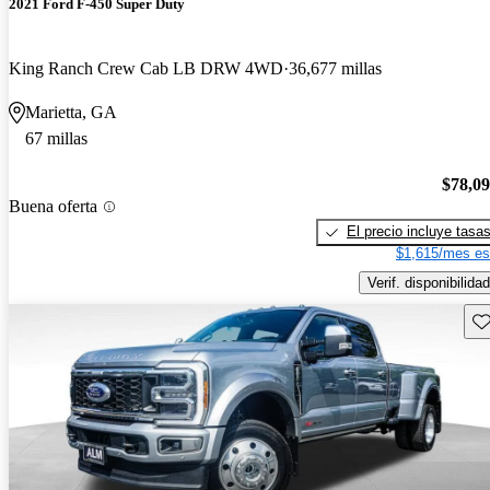
2021 Ford F-450 Super Duty
King Ranch Crew Cab LB DRW 4WD
36,677 millas
Marietta, GA
67 millas
$78,0
Buena oferta
El precio incluye tasa
$1,615/mes es
Verif. disponibilidad
Gu