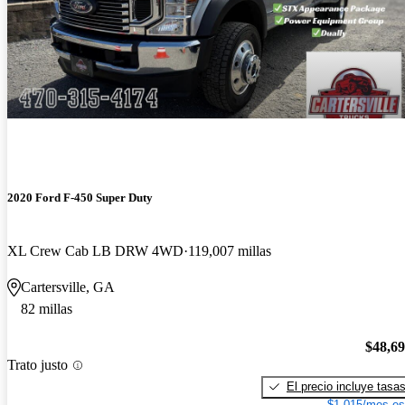
2020 Ford F-450 Super Duty
XL Crew Cab LB DRW 4WD
119,007 millas
Cartersville, GA
82 millas
$48,6
Trato justo
El precio incluye tasa
$1,015/mes es