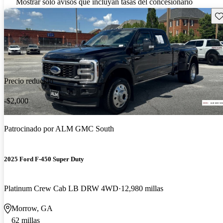
Mostrar solo avisos que incluyan tasas del concesionario
Gu
Precio reducido
-$2,000
Patrocinado por
ALM GMC South
2025 Ford F-450 Super Duty
Platinum Crew Cab LB DRW 4WD
12,980 millas
Morrow, GA
62 millas