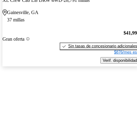
XL Crew Cab LB DRW 4WD
28,791 millas
Gainesville, GA
37 millas
$41,9
Gran oferta
Sin tasas de concesionario adicionale
$876/mes es
Verif. disponibilidad