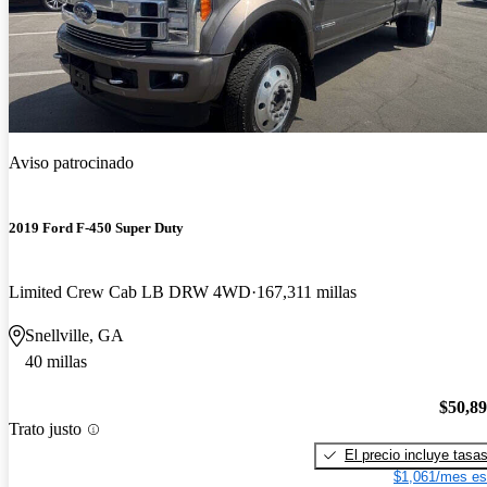
Aviso patrocinado
2019 Ford F-450 Super Duty
Limited Crew Cab LB DRW 4WD
167,311 millas
Snellville, GA
40 millas
$50,8
Trato justo
El precio incluye tasa
$1,061/mes es