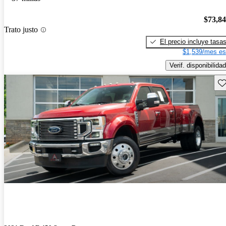
$73,8
Trato justo
El precio incluye tasa
$1,539/mes es
Verif. disponibilidad
Gu