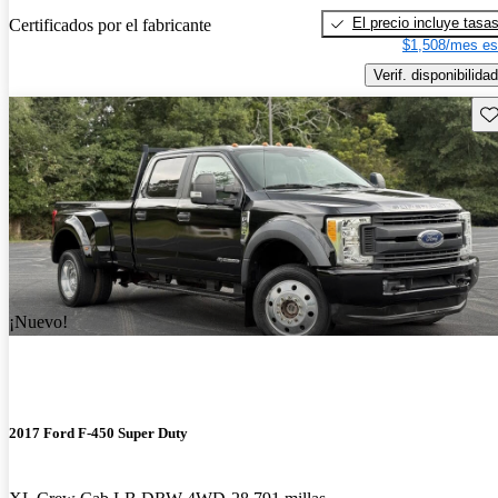
El precio incluye tasa
Certificados por el fabricante
$1,508/mes es
Verif. disponibilidad
Gu
¡Nuevo!
2017 Ford F-450 Super Duty