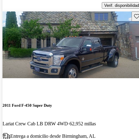
Verif. disponibilidad
Gu
2011 Ford F-450 Super Duty
Lariat Crew Cab LB DRW 4WD
62,952 millas
Entrega a domicilio desde Birmingham, AL