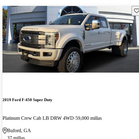
Gu
2019 Ford F-450 Super Duty
Platinum Crew Cab LB DRW 4WD
59,000 millas
Buford, GA
37 millas