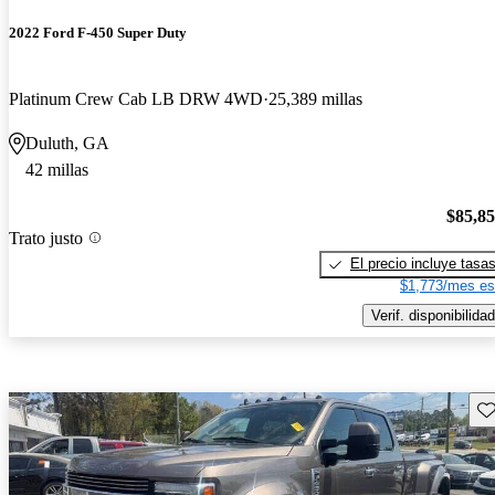
2022 Ford F-450 Super Duty
Platinum Crew Cab LB DRW 4WD
25,389 millas
Duluth, GA
42 millas
$85,8
Trato justo
El precio incluye tasa
$1,773/mes es
Verif. disponibilidad
Gu