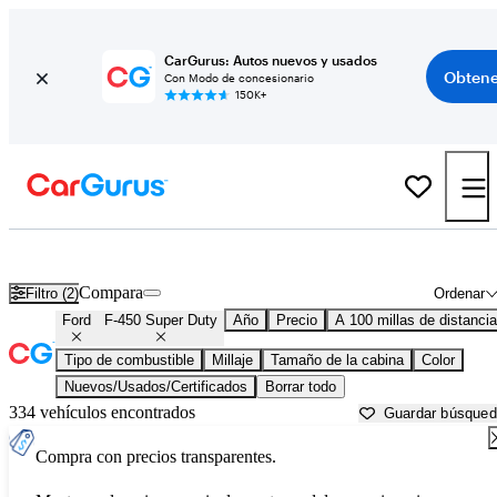
CarGurus: Autos nuevos y usados
Obtene
Con Modo de concesionario
150K+
Ford F-450 Super Duty usados en venta cerca de
Athens, GA
Compara
Filtro (2)
Ordenar
Ford
F-450 Super Duty
Año
Precio
A 100 millas de distancia
Tipo de combustible
Millaje
Tamaño de la cabina
Color
Nuevos/Usados/Certificados
Borrar todo
334 vehículos encontrados
Guardar búsque
Compra con precios transparentes.