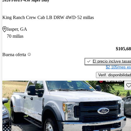
2026 Ford F-450 Super Duty
King Ranch Crew Cab LB DRW 4WD
52 millas
Jasper, GA
70 millas
$105,6
Buena oferta
El precio incluye tasa
$2,105/mes es
Verif. disponibilidad
Gu