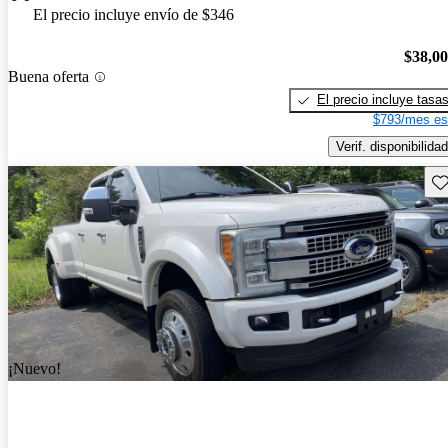
El precio incluye envío de $346
$38,0
Buena oferta
El precio incluye tasa
$793/mes es
Verif. disponibilidad
Gu
¡Nuevo!