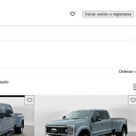
Iniciar sesión o registrarse
Ordenar
nario
Guarda este Aviso
Gu