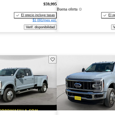
$59,995
Buena oferta
El precio incluye tasas
El p
$1,091/mes est.
Verif. disponibilidad
V
Guarda este Aviso