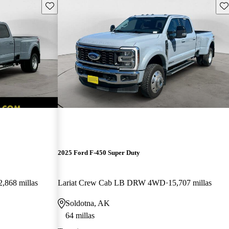
Guarda este Aviso
Gu
2025 Ford F-450 Super Duty
2,868 millas
Lariat Crew Cab LB DRW 4WD
15,707 millas
Soldotna, AK
64 millas