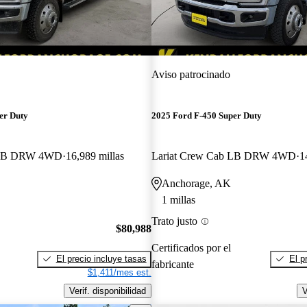
Aviso patrocinado
er Duty
2025 Ford F-450 Super Duty
b LB DRW 4WD
16,989 millas
Lariat Crew Cab LB DRW 4WD
1
Anchorage, AK
1 millas
Trato justo
$80,988
Certificados por el
El precio incluye tasas
El p
fabricante
$1,411/mes est.
Verif. disponibilidad
V