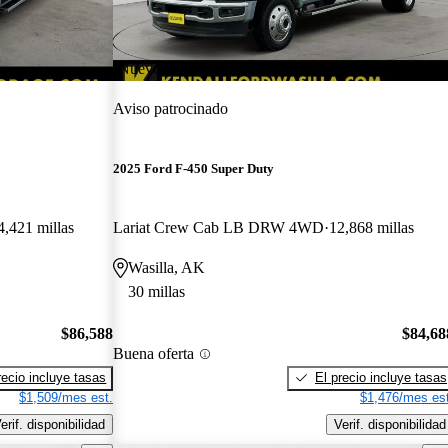
¡Nuevo!
Aviso patrocinado
2025 Ford F-450 Super Duty
4,421 millas
Lariat Crew Cab LB DRW 4WD
12,868 millas
Wasilla, AK
30 millas
$86,588
$84,68
Buena oferta
recio incluye tasas
El precio incluye tasas
$1,509/mes est.
$1,476/mes est
erif. disponibilidad
Verif. disponibilidad