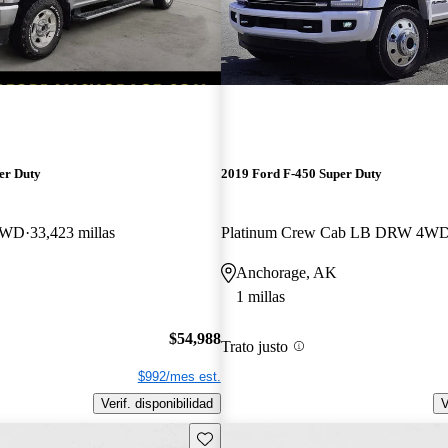
er Duty
2019 Ford F-450 Super Duty
 4WD
33,423 millas
Platinum Crew Cab LB DRW 4W
Anchorage, AK
1 millas
$54,988
Trato justo
$992/mes est.
Verif. disponibilidad
V
Guarda este Aviso