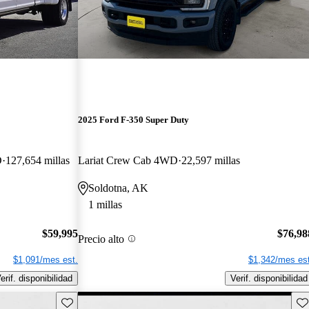
2025 Ford F-350 Super Duty
D
127,654 millas
Lariat Crew Cab 4WD
22,597 millas
Soldotna, AK
1 millas
$59,995
$76,98
Precio alto
$1,091/mes est.
$1,342/mes est
erif. disponibilidad
Verif. disponibilidad
Guarda este Aviso
Gu