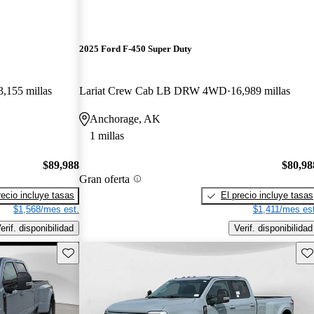
2025 Ford F-450 Super Duty
3,155 millas
Lariat Crew Cab LB DRW 4WD
16,989 millas
Anchorage, AK
1 millas
$89,988
$80,98
Gran oferta
recio incluye tasas
El precio incluye tasas
$1,568/mes est.
$1,411/mes est
erif. disponibilidad
Verif. disponibilidad
Guarda este Aviso
Gu