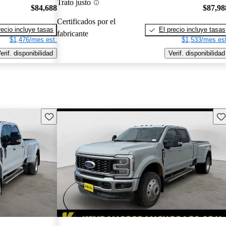
Trato justo
$84,688
$87,98
Certificados por el
recio incluye tasas
El precio incluye tasas
fabricante
$1,476/mes est.
$1,533/mes est
erif. disponibilidad
Verif. disponibilidad
Guarda este Aviso
Gu