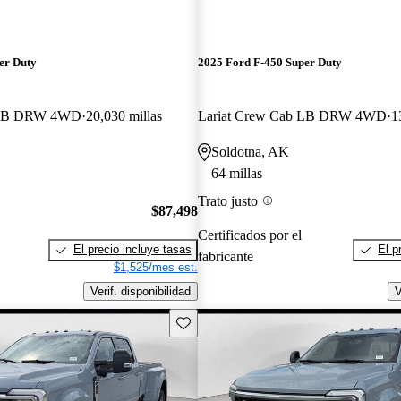
er Duty
2025 Ford F-450 Super Duty
b LB DRW 4WD
20,030 millas
Lariat Crew Cab LB DRW 4WD
1
Soldotna, AK
64 millas
Trato justo
$87,498
Certificados por el
El precio incluye tasas
El p
fabricante
$1,525/mes est.
Verif. disponibilidad
V
Guarda este Aviso