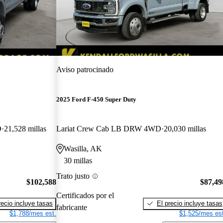
Aviso patrocinado
2025 Ford F-450 Super Duty
D
21,528 millas
Lariat Crew Cab LB DRW 4WD
20,030 millas
Wasilla, AK
30 millas
Trato justo
$102,588
$87,49
Certificados por el
recio incluye tasas
El precio incluye tasas
fabricante
$1,788/mes est.
$1,525/mes est