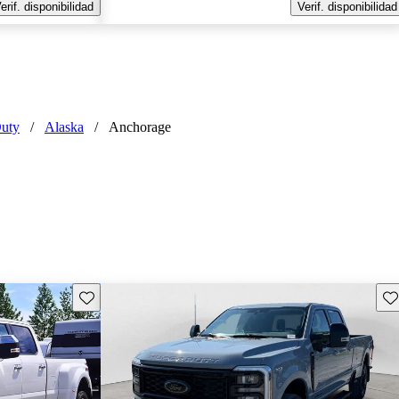
erif. disponibilidad
Verif. disponibilidad
Duty
/
Alaska
/
Anchorage
Guarda este Aviso
Gu