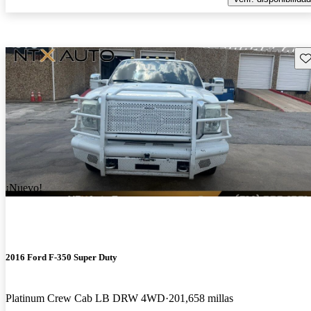
Gu
¡Nuevo!
2016 Ford F-350 Super Duty
Platinum Crew Cab LB DRW 4WD
201,658 millas