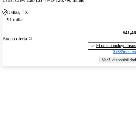
Lariat Crew Cab LB 4WD
126,790 millas
Dallas, TX
91 millas
$41,4
Buena oferta
El precio incluye tasa
$788/mes es
Verif. disponibilidad