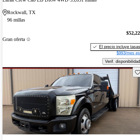
Rockwall, TX
96 millas
$52,2
Gran oferta
El precio incluye tasa
$993/mes es
Verif. disponibilidad
Gu