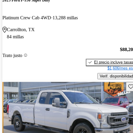
2025 Ford F-350 Super Duty
Platinum Crew Cab 4WD
13,288 millas
Carrollton, TX
84 millas
$88,2
Trato justo
El precio incluye tasa
$1,606/mes es
Verif. disponibilidad
Gu