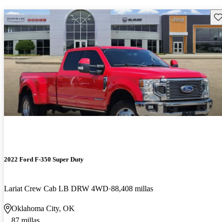
Gu
2022 Ford F-350 Super Duty
Lariat Crew Cab LB DRW 4WD
88,408 millas
Oklahoma City, OK
87 millas