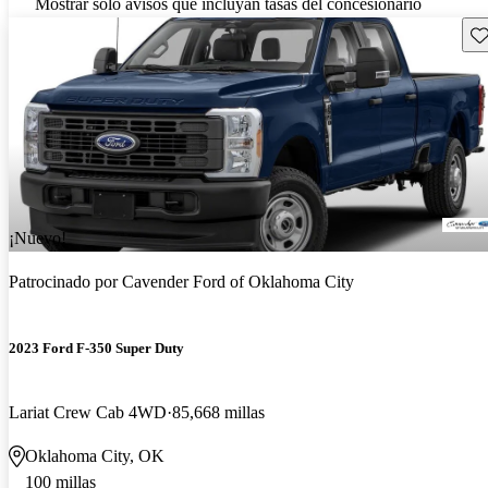
Mostrar solo avisos que incluyan tasas del concesionario
Gu
¡Nuevo!
Patrocinado por
Cavender Ford of Oklahoma City
2023 Ford F-350 Super Duty
Lariat Crew Cab 4WD
85,668 millas
Oklahoma City, OK
100 millas