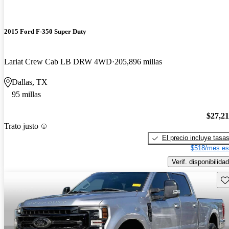
2015 Ford F-350 Super Duty
Lariat Crew Cab LB DRW 4WD
205,896 millas
Dallas, TX
95 millas
$27,2
Trato justo
El precio incluye tasa
$518/mes es
Verif. disponibilidad
Gu