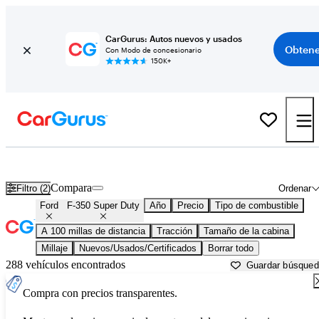
CarGurus: Autos nuevos y usados
Obtene
Con Modo de concesionario
150K+
Ford F-350 Super Duty usados en venta cerca de
Ardmore, OK
Compara
Filtro (2)
Ordenar
Ford
F-350 Super Duty
Año
Precio
Tipo de combustible
A 100 millas de distancia
Tracción
Tamaño de la cabina
Millaje
Nuevos/Usados/Certificados
Borrar todo
288 vehículos encontrados
Guardar búsque
Compra con precios transparentes.