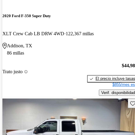
2020 Ford F-350 Super Duty
XLT Crew Cab LB DRW 4WD
122,367 millas
Addison, TX
86 millas
$44,9
Trato justo
El precio incluye tasa
$855/mes es
Verif. disponibilidad
Gu