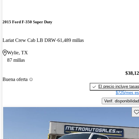
2015 Ford F-350 Super Duty
Lariat Crew Cab LB DRW
61,489 millas
Wylie, TX
87 millas
$38,1
Buena oferta
El precio incluye tasa
$725/mes es
Verif. disponibilidad
Gu