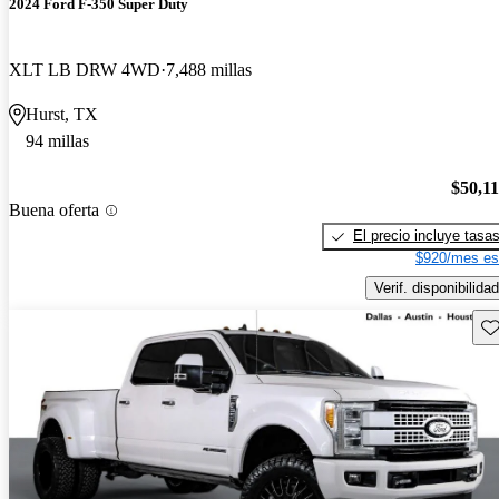
2024 Ford F-350 Super Duty
XLT LB DRW 4WD
7,488 millas
Hurst, TX
94 millas
$50,1
Buena oferta
El precio incluye tasa
$920/mes es
Verif. disponibilidad
Gu