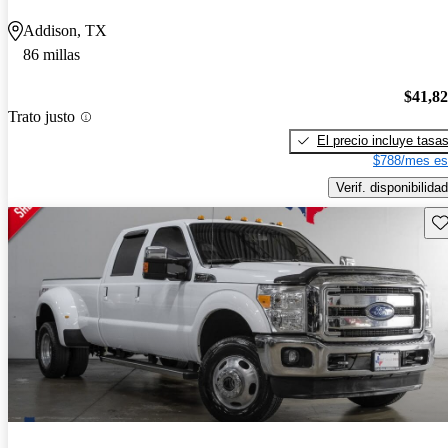
Addison, TX
86 millas
$41,8
Trato justo
El precio incluye tasa
$788/mes es
Verif. disponibilidad
Gu