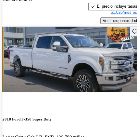
El precio incluye tasa
$1,026/mes es
Verif. disponibilidad
Gu
2018 Ford F-350 Super Duty