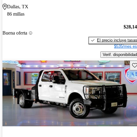
Dallas, TX
86 millas
$28,1
Buena oferta
El precio incluye tasa
$535/mes es
Verif. disponibilidad
Gu