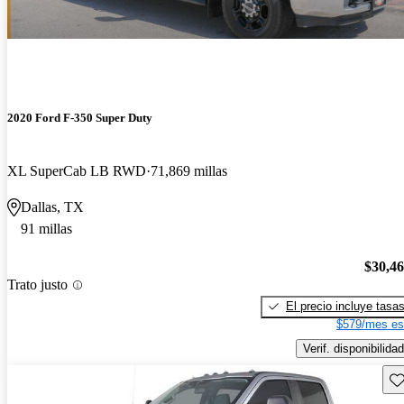
2020 Ford F-350 Super Duty
XL SuperCab LB RWD
71,869 millas
Dallas, TX
91 millas
$30,4
Trato justo
El precio incluye tasa
$579/mes es
Verif. disponibilidad
Gu