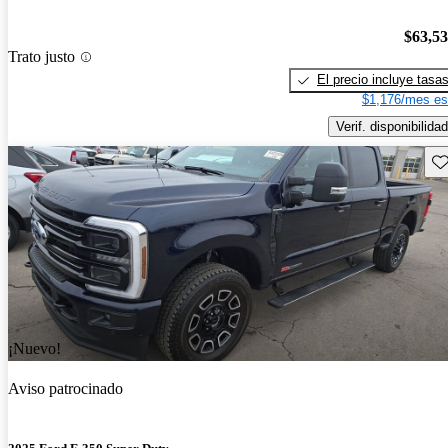
$63,5
Trato justo
El precio incluye tasa
$1,176/mes es
Verif. disponibilidad
Gu
¡Nuevo!
Aviso patrocinado