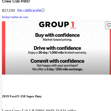
Crew Cab 4WD
$27,230
Sin calificación
Incluye tarifas de conc.
Gu
2019 Ford F-350 Super Duty
Lariat Crew Cab LB DRW 4WD
33,631 millas