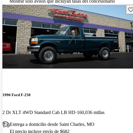
Mostrar solo avisos que incluyan tasas del concesionario
Gu
¡Nuevo!
1996 Ford F-250
2 Dr XLT 4WD Standard Cab LB HD
160,036 millas
Entrega a domicilio desde Saint Charles, MO
El precio incluye envío de $682