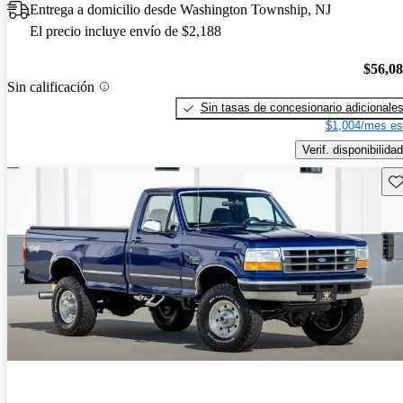
Entrega a domicilio desde Washington Township, NJ
El precio incluye envío de $2,188
$56,0
Sin calificación
Sin tasas de concesionario adicionale
$1,004/mes es
Verif. disponibilidad
Gu