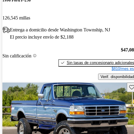
1996 Ford F-250
126,545 millas
Entrega a domicilio desde Washington Township, NJ
El precio incluye envío de $2,188
$47,0
Sin calificación
Sin tasas de concesionario adicionale
$810/mes es
Verif. disponibilidad
Gu