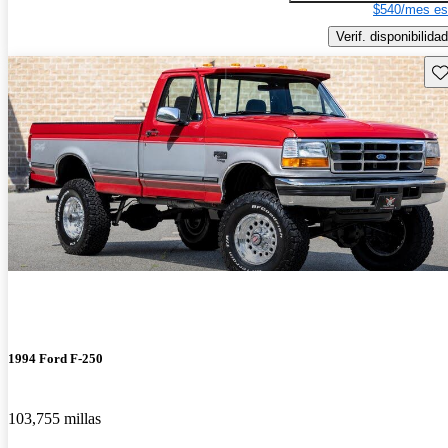
$540/mes es
Verif. disponibilidad
Gu
1994 Ford F-250
103,755 millas