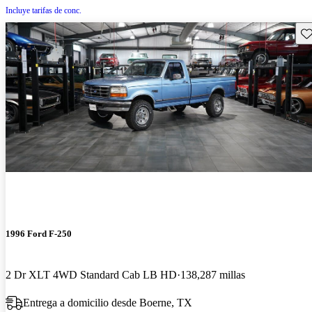
Incluye tarifas de conc.
Gu
1996 Ford F-250
2 Dr XLT 4WD Standard Cab LB HD
138,287 millas
Entrega a domicilio desde Boerne, TX