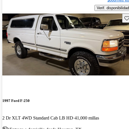
$866/mes es
Verif. disponibilidad
Gu
1997 Ford F-250
2 Dr XLT 4WD Standard Cab LB HD
41,000 millas