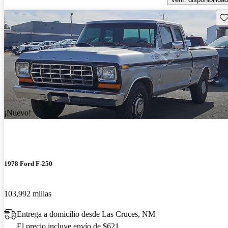
Gu
¡Nuevo!
1978 Ford F-250
103,992 millas
Entrega a domicilio desde Las Cruces, NM
El precio incluye envío de $621