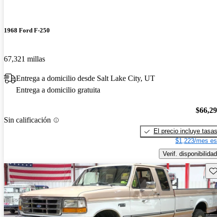
1968 Ford F-250
67,321 millas
Entrega a domicilio desde Salt Lake City, UT
Entrega a domicilio gratuita
$66,2
Sin calificación
El precio incluye tasa
$1,223/mes es
Verif. disponibilidad
Gu