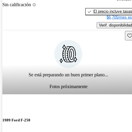
Sin calificación
El precio incluye tasa
$6,705/mes es
Verif. disponibilidad
Gu
Se está preparando un buen primer plano...
Fotos próximamente
1989 Ford F-250