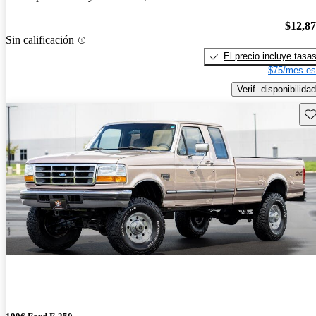
$12,8
Sin calificación
El precio incluye tasa
$75/mes es
Verif. disponibilidad
Gu