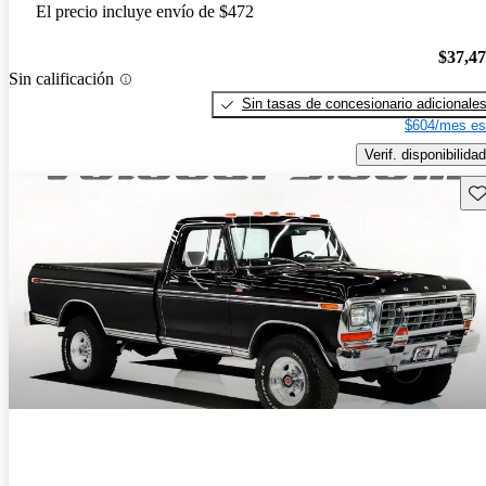
El precio incluye envío de $472
$37,4
Sin calificación
Sin tasas de concesionario adicionale
$604/mes es
Verif. disponibilidad
Gu