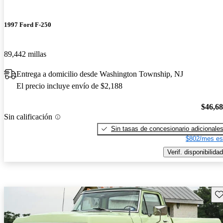
1997 Ford F-250
89,442 millas
Entrega a domicilio desde Washington Township, NJ
El precio incluye envío de $2,188
$46,6
Sin calificación
Sin tasas de concesionario adicionale
$802/mes es
Verif. disponibilidad
Gu