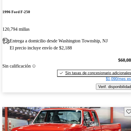
1996 Ford F-250
120,794 millas
Entrega a domicilio desde Washington Township, NJ
El precio incluye envío de $2,188
$60,0
Sin calificación
Sin tasas de concesionario adicionale
$1,090/mes es
Verif. disponibilidad
Gu