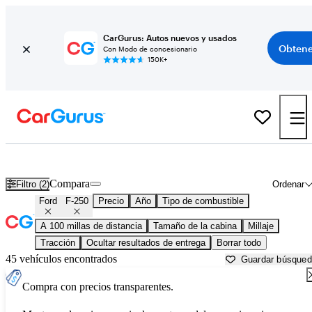
CarGurus: Autos nuevos y usados
Obtene
Con Modo de concesionario
150K+
Ford F-250 usados en venta cerca de
Abilene, TX
Compara
Filtro (2)
Ordenar
Ford
F-250
Precio
Año
Tipo de combustible
A 100 millas de distancia
Tamaño de la cabina
Millaje
Tracción
Ocultar resultados de entrega
Borrar todo
45 vehículos encontrados
Guardar búsque
Compra con precios transparentes.