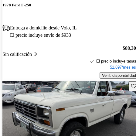
1978 Ford F-250
Entrega a domicilio desde Volo, IL
El precio incluye envío de $933
$88,3
Sin calificación
El precio incluye tasa
$1,697/mes es
Verif. disponibilidad
Gu