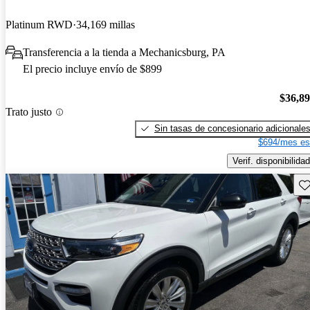
Platinum RWD
34,169 millas
Transferencia a la tienda a Mechanicsburg, PA
El precio incluye envío de $899
$36,8
Trato justo
Sin tasas de concesionario adicionale
$694/mes es
Verif. disponibilidad
Gu