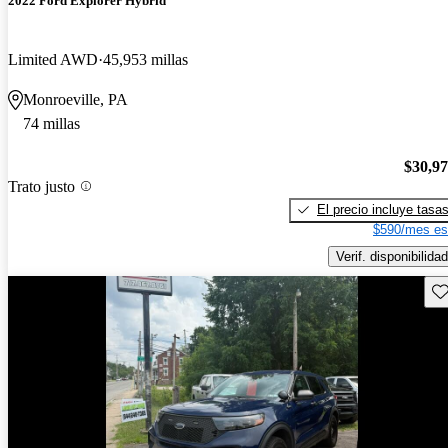
2022 Ford Explorer Hybrid
Limited AWD
45,953 millas
Monroeville, PA
74 millas
$30,9
Trato justo
El precio incluye tasa
$590/mes es
Verif. disponibilidad
Gu