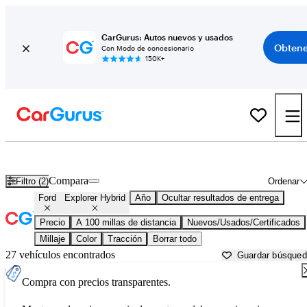
CarGurus: Autos nuevos y usados
Obtene
Con Modo de concesionario
150K+
Ford Explorer Hybrid usados en venta cerca de
Altoona, PA
Compara
Filtro (2)
Ordenar
Ford
Explorer Hybrid
Año
Ocultar resultados de entrega
Precio
A 100 millas de distancia
Nuevos/Usados/Certificados
Millaje
Color
Tracción
Borrar todo
27 vehículos encontrados
Guardar búsque
Compra con precios transparentes.