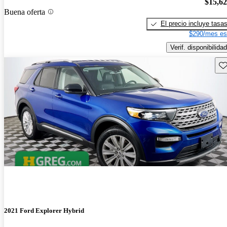
$15,6
Buena oferta
El precio incluye tasa
$290/mes es
Verif. disponibilidad
Gu
2021 Ford Explorer Hybrid