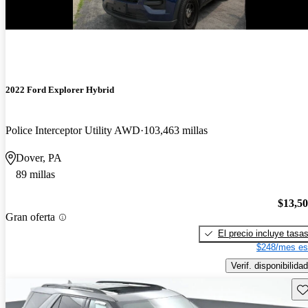
¡Nuevo!
2022 Ford Explorer Hybrid
Police Interceptor Utility AWD
103,463 millas
Dover, PA
89 millas
$13,5
Gran oferta
El precio incluye tasa
$248/mes es
Verif. disponibilidad
Gu