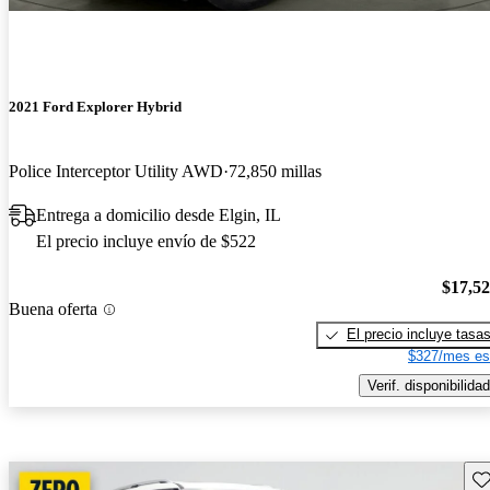
2021 Ford Explorer Hybrid
Police Interceptor Utility AWD
72,850 millas
Entrega a domicilio desde Elgin, IL
El precio incluye envío de $522
$17,5
Buena oferta
El precio incluye tasa
$327/mes es
Verif. disponibilidad
Gu