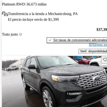
Platinum RWD
36,673 millas
Transferencia a la tienda a Mechanicsburg, PA
El precio incluye envío de $1,399
$37,3
Trato justo
Sin tasas de concesionario adicionale
$703/mes es
Verif. disponibilidad
Gu