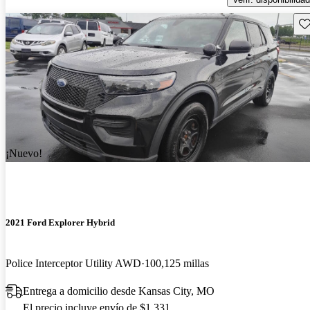
Gu
¡Nuevo!
2021 Ford Explorer Hybrid
Police Interceptor Utility AWD
100,125 millas
Entrega a domicilio desde Kansas City, MO
El precio incluye envío de $1,331