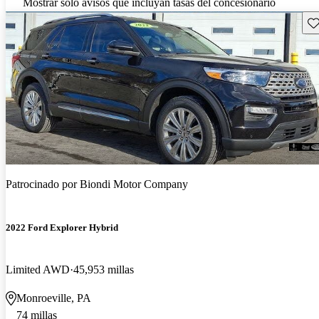
Mostrar solo avisos que incluyan tasas del concesionario
Gu
Patrocinado por
Biondi Motor Company
2022 Ford Explorer Hybrid
Limited AWD
45,953 millas
Monroeville, PA
74 millas