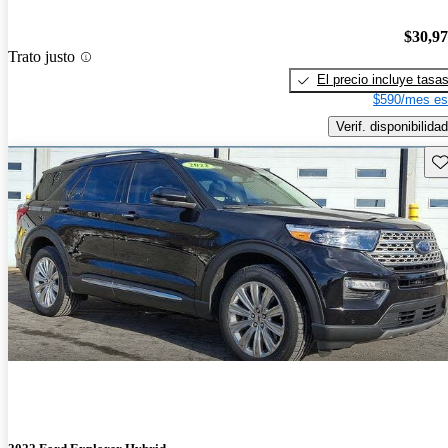
$30,9
Trato justo
El precio incluye tasa
$590/mes es
Verif. disponibilidad
Gu