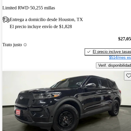
Limited RWD
50,255 millas
Entrega a domicilio desde Houston, TX
El precio incluye envío de $1,828
$27,0
Trato justo
El precio incluye tasa
$514/mes es
Verif. disponibilidad
Gu