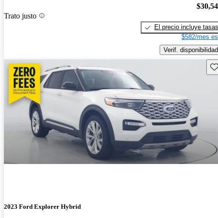
$30,5
Trato justo
El precio incluye tasa
$582/mes es
Verif. disponibilidad
Gu
2023 Ford Explorer Hybrid