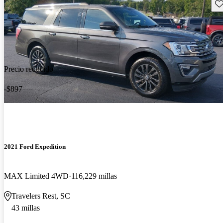
Gu
Precio reducido
-$897
2021 Ford Expedition
MAX Limited 4WD
116,229 millas
Travelers Rest, SC
43 millas