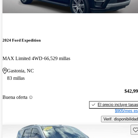
2024 Ford Expedition
MAX Limited 4WD
66,529 millas
Gastonia, NC
83 millas
$42,9
Buena oferta
El precio incluye tasa
$905/mes es
Verif. disponibilidad
Gu