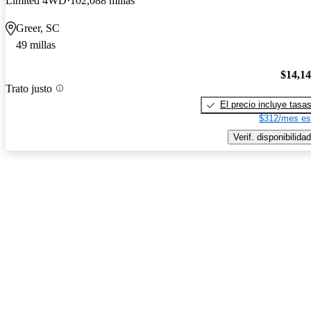
Limited 4WD
102,088 millas
Greer, SC
49 millas
$14,1
Trato justo
El precio incluye tasa
$312/mes es
Verif. disponibilidad