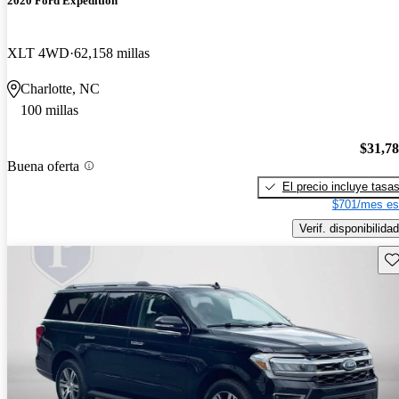
2020 Ford Expedition
XLT 4WD
62,158 millas
Charlotte, NC
100 millas
$31,7
Buena oferta
El precio incluye tasa
$701/mes es
Verif. disponibilidad
Gu