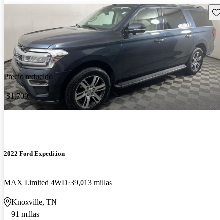
Gu
Precio reducido
-$1,700
2022 Ford Expedition
MAX Limited 4WD
39,013 millas
Knoxville, TN
91 millas