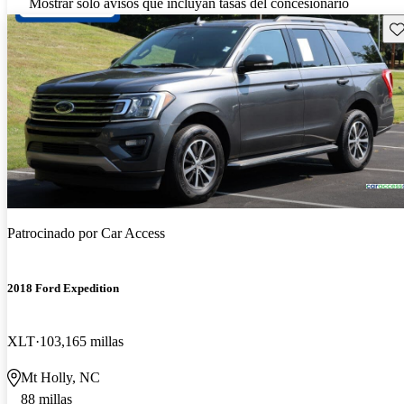
Mostrar solo avisos que incluyan tasas del concesionario
Gu
Patrocinado por
Car Access
2018 Ford Expedition
XLT
103,165 millas
Mt Holly, NC
88 millas