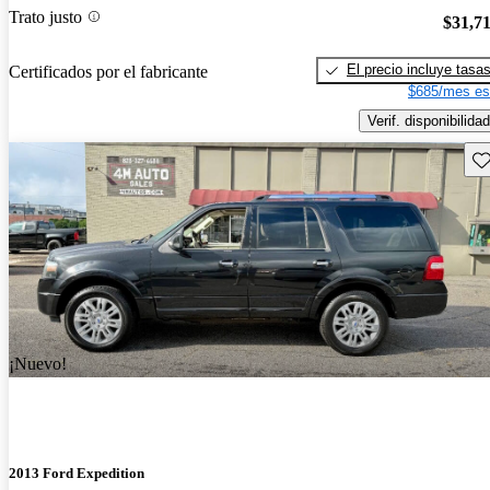
Trato justo
$31,7
El precio incluye tasa
Certificados por el fabricante
$685/mes es
Verif. disponibilidad
Gu
¡Nuevo!
2013 Ford Expedition