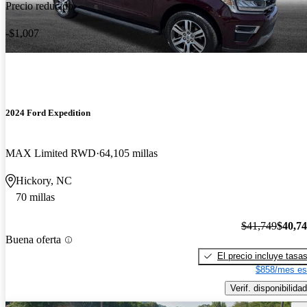
Precio reducido
-$1,007
2024 Ford Expedition
MAX Limited RWD
64,105 millas
Hickory, NC
70 millas
$41,749
$40,7
Buena oferta
El precio incluye tasa
$858/mes es
Verif. disponibilidad