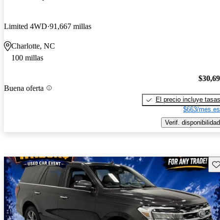
Limited 4WD
91,667 millas
Charlotte, NC
100 millas
$30,6
Buena oferta
El precio incluye tasa
$663/mes es
Verif. disponibilidad
Gu