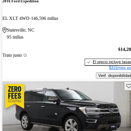
2016 Ford Expedition
EL XLT 4WD
146,596 millas
Statesville, NC
95 millas
$14,2
Trato justo
El precio incluye tasa
$315/mes es
Verif. disponibilidad
Gu