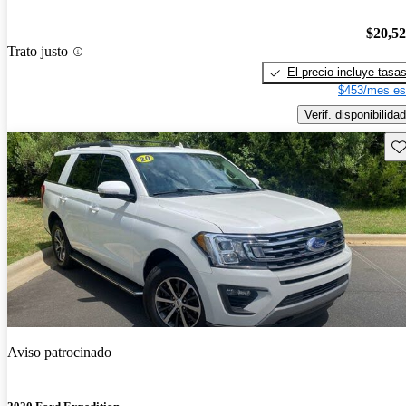
$20,5
Trato justo
El precio incluye tasa
$453/mes es
Verif. disponibilidad
Gu
Aviso patrocinado