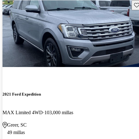
Gu
2021 Ford Expedition
MAX Limited 4WD
103,000 millas
Greer, SC
49 millas