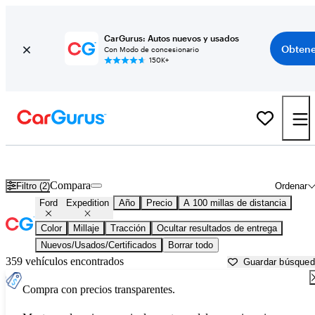
CarGurus: Autos nuevos y usados
Obtene
Con Modo de concesionario
150K+
Ford Expedition usados en venta cerca de
Asheville, NC
Compara
Filtro (2)
Ordenar
Ford
Expedition
Año
Precio
A 100 millas de distancia
Color
Millaje
Tracción
Ocultar resultados de entrega
Nuevos/Usados/Certificados
Borrar todo
359 vehículos encontrados
Guardar búsque
Compra con precios transparentes.