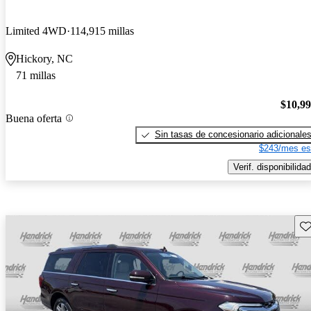
Limited 4WD
114,915 millas
Hickory, NC
71 millas
$10,9
Buena oferta
Sin tasas de concesionario adicionale
$243/mes es
Verif. disponibilidad
Gu