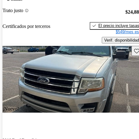
Trato justo
$24,8
El precio incluye tasa
Certificados por terceros
$549/mes es
Verif. disponibilidad
Gu
¡Nuevo!