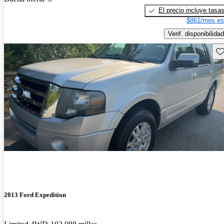
El precio incluye tasa
$861/mes es
Verif. disponibilidad
Gu
2013 Ford Expedition