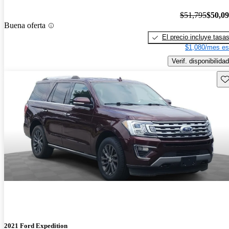
$51,795
$50,0
Buena oferta
El precio incluye tasa
$1,080/mes es
Verif. disponibilidad
Gu
2021 Ford Expedition