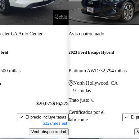
eater LA Auto Center
Aviso patrocinado
ybrid
2023 Ford Escape Hybrid
,500 millas
Platinum AWD
32,794 millas
A
North Hollywood, CA
91 millas
Trato justo
$20,075
$16,575
Certificados por el
El precio incluye tasas
El p
fabricante
$327/mes est.
Verif. disponibilidad
V