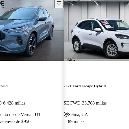
Guarda este Aviso
ybrid
2021 Ford Escape Hybrid
D
6,428 millas
SE FWD
33,788 millas
cilio desde Vernal, UT
Selma, CA
uye envío de $950
89 millas