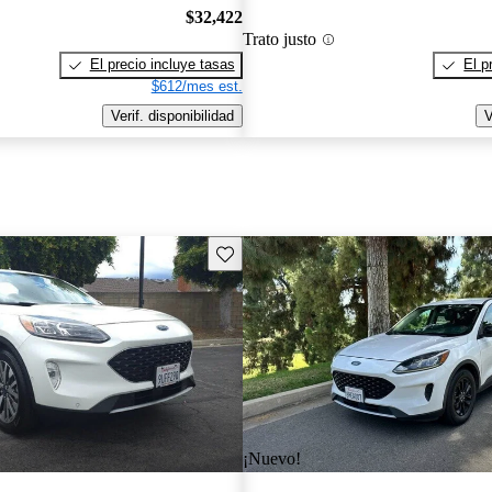
$32,422
Trato justo
El precio incluye tasas
El p
$612/mes est.
Verif. disponibilidad
V
Guarda este Aviso
¡Nuevo!