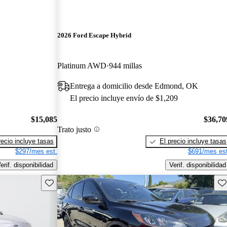
2026 Ford Escape Hybrid
Platinum AWD
944 millas
Entrega a domicilio desde Edmond, OK
El precio incluye envío de $1,209
$15,085
$36,70
Trato justo
recio incluye tasas
El precio incluye tasas
$297/mes est.
$691/mes est
erif. disponibilidad
Verif. disponibilidad
Guarda este Aviso
Gu