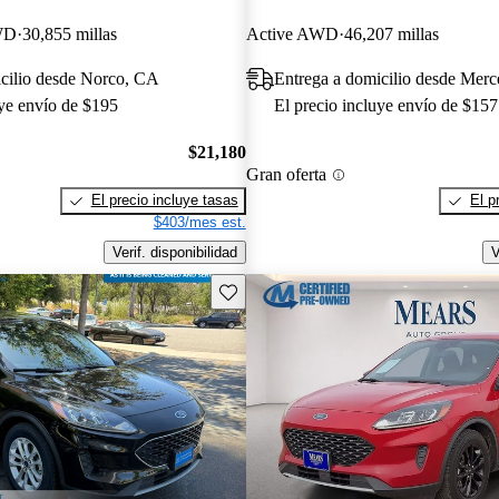
WD
30,855 millas
Active AWD
46,207 millas
icilio desde Norco, CA
Entrega a domicilio desde Mer
uye envío de $195
El precio incluye envío de $157
$21,180
Gran oferta
El precio incluye tasas
El p
$403/mes est.
Verif. disponibilidad
V
Guarda este Aviso