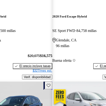
ybrid
2020 Ford Escape Hybrid
,500 millas
SE Sport FWD
84,758 millas
A
Glendale, CA
96 millas
$20,075
$16,575
Buena oferta
El precio incluye tasas
El p
$327/mes est.
Verif. disponibilidad
V
Guarda este Aviso