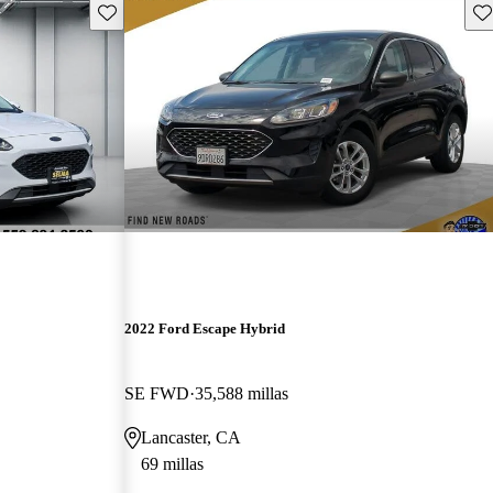
Guarda este Aviso
Gu
2022 Ford Escape Hybrid
SE FWD
35,588 millas
Lancaster, CA
69 millas