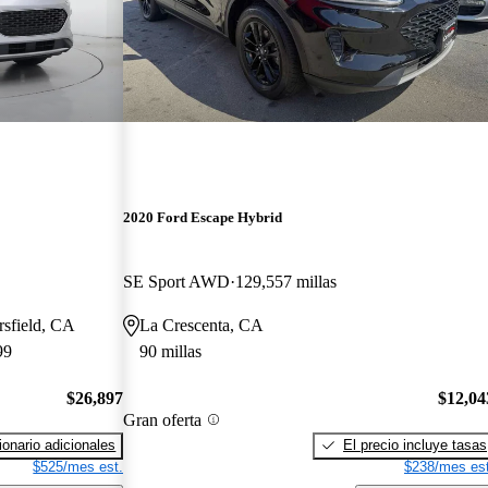
2020 Ford Escape Hybrid
SE Sport AWD
129,557 millas
rsfield, CA
La Crescenta, CA
99
90 millas
$26,897
$12,04
Gran oferta
onario adicionales
El precio incluye tasas
$525/mes est.
$238/mes est