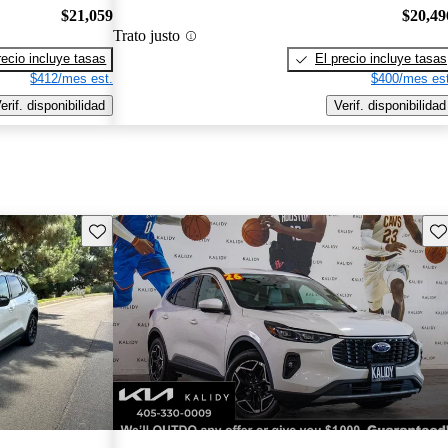
$21,059
$20,49
Trato justo
recio incluye tasas
El precio incluye tasas
$412/mes est.
$400/mes est
erif. disponibilidad
Verif. disponibilidad
Guarda este Aviso
Gu