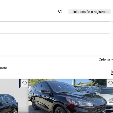
Iniciar sesión o registrarse
Ordenar
nario
Guarda este Aviso
Gu