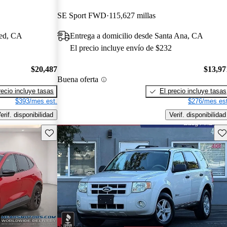
SE Sport FWD
115,627 millas
ced, CA
Entrega a domicilio desde Santa Ana, CA
El precio incluye envío de $232
$20,487
$13,97
Buena oferta
recio incluye tasas
El precio incluye tasas
$393/mes est.
$276/mes est
erif. disponibilidad
Verif. disponibilidad
Guarda este Aviso
Gu