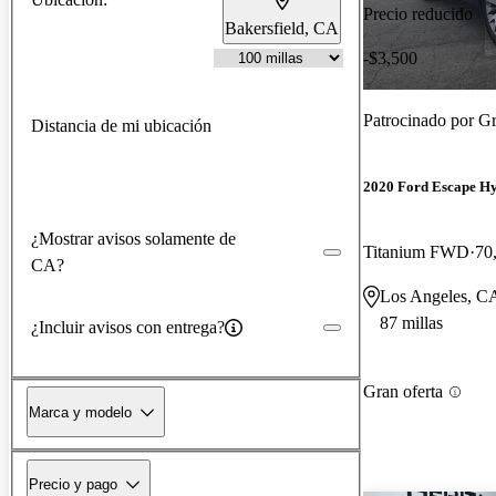
Precio reducido
Bakersfield, CA
-$3,500
Patrocinado por
Gr
Distancia de mi ubicación
2020 Ford Escape H
¿Mostrar avisos solamente de
Titanium FWD
70
CA?
Los Angeles, C
87 millas
¿Incluir avisos con entrega?
Gran oferta
Marca y modelo
Precio y pago