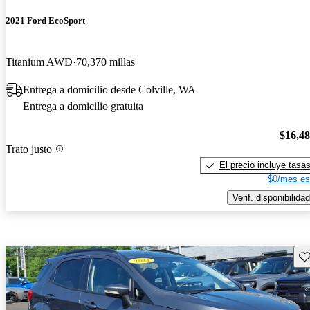
2021 Ford EcoSport
Titanium AWD
70,370 millas
Entrega a domicilio desde Colville, WA
Entrega a domicilio gratuita
$16,4
Trato justo
El precio incluye tasa
$0/mes es
Verif. disponibilidad
Gu