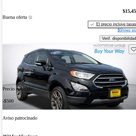
$15,4
Buena oferta
El precio incluye tasa
$0/mes es
Verif. disponibilidad
Gu
Precio reducido
-$500
Aviso patrocinado