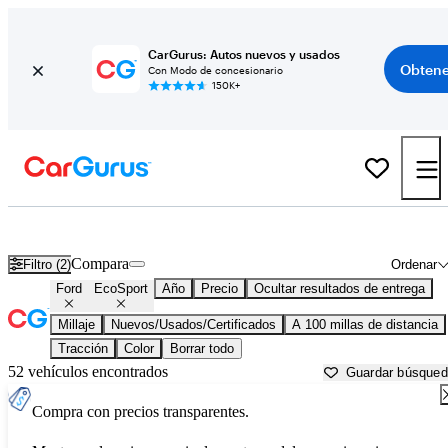
CarGurus: Autos nuevos y usados
Obtene
Con Modo de concesionario
150K+
Ford EcoSport usados en venta cerca de
Bellingham, WA
Compara
Filtro (2)
Ordenar
Ford
EcoSport
Año
Precio
Ocultar resultados de entrega
Millaje
Nuevos/Usados/Certificados
A 100 millas de distancia
Tracción
Color
Borrar todo
52 vehículos encontrados
Guardar búsque
Compra con precios transparentes.