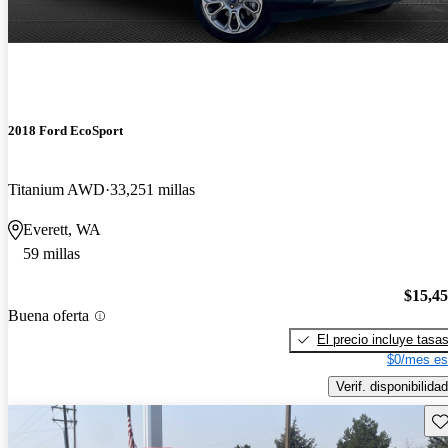
2018 Ford EcoSport
Titanium AWD
33,251 millas
Everett, WA
59 millas
$15,4
Buena oferta
El precio incluye tasa
$0/mes es
Verif. disponibilidad
Gu