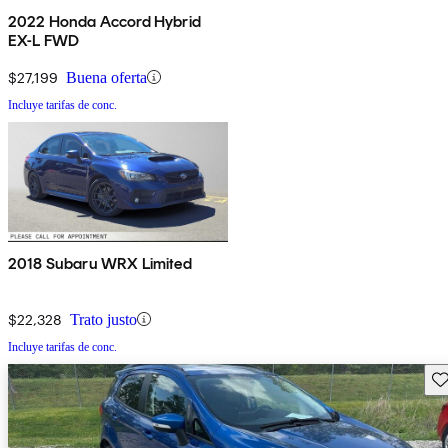
2022 Honda Accord Hybrid
EX-L FWD
$27,199
Buena oferta
Incluye tarifas de conc.
2018 Subaru WRX Limited
$22,328
Trato justo
Incluye tarifas de conc.
Gu