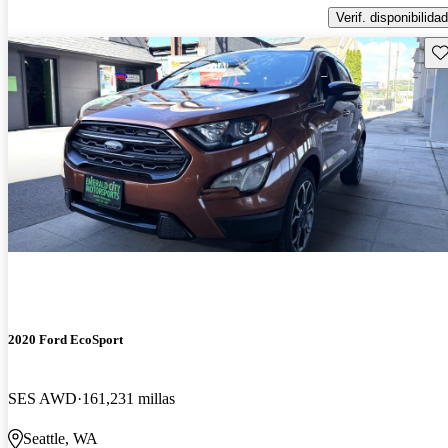
Verif. disponibilidad
Gu
2020 Ford EcoSport
SES AWD
161,231 millas
Seattle, WA