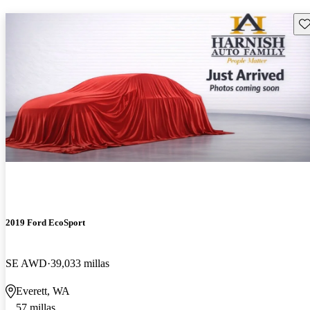
Gu
2019 Ford EcoSport
SE AWD
39,033 millas
Everett, WA
57 millas