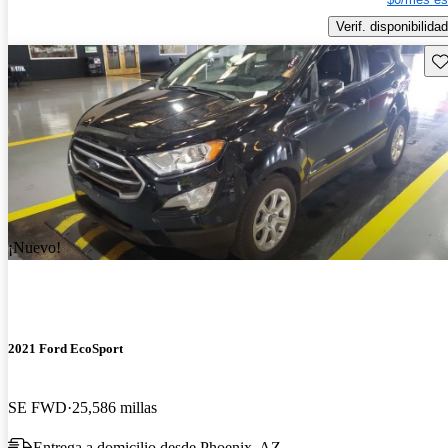
Verif. disponibilidad
Gu
¡Nuevo!
2021 Ford EcoSport
SE FWD
25,586 millas
Entrega a domicilio desde Phoenix, AZ