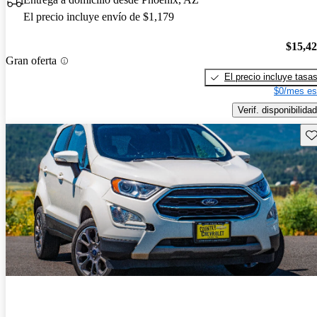
El precio incluye envío de $1,179
$15,4
Gran oferta
El precio incluye tasa
$0/mes es
Verif. disponibilidad
Gu