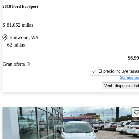
2018 Ford EcoSport
S
81,852 millas
Lynnwood, WA
62 millas
$6,9
Gran oferta
El precio incluye tasa
$0/mes es
Verif. disponibilidad
Gu