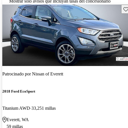
Mostrar solo avisos que incluyan tasas del concesionario
Gu
Patrocinado por
Nissan of Everett
2018 Ford EcoSport
Titanium AWD
33,251 millas
Everett, WA
59 millas