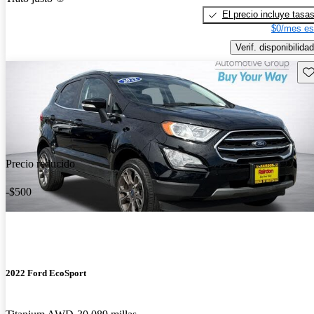
El precio incluye tasa
$0/mes es
Verif. disponibilidad
Gu
Precio reducido
-$500
2022 Ford EcoSport