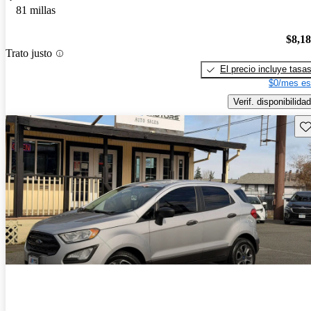
81 millas
$8,1
Trato justo
El precio incluye tasa
$0/mes es
Verif. disponibilidad
Gu