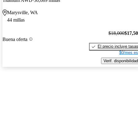
Titanium AWD
30,089 millas
Marysville, WA
44 millas
$18,000
$17,5
Buena oferta
El precio incluye tasa
$0/mes es
Verif. disponibilidad