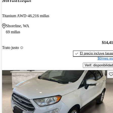
2018 Ford EcoSport
Titanium AWD
46,216 millas
Shoreline, WA
69 millas
$14,4
Trato justo
El precio incluye tasa
$0/mes es
Verif. disponibilidad
Gu