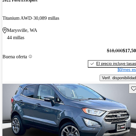
2022 Ford EcoSport
Titanium AWD
30,089 millas
Marysville, WA
44 millas
$18,000
$17,5
Buena oferta
El precio incluye tasa
$0/mes es
Verif. disponibilidad
Gu