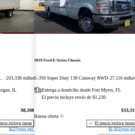
2019 Ford E-Series Chassis
ty 138 Cutaway DRW RWD
203,338 millas
E-350 Super Duty 138 Cutaway RWD
27,116 milla
kegan, IL
Entrega a domicilio desde Fort Myers, FL
El precio incluye envío de $1,230
$8,108
$33,31
Buena oferta
recio incluye tasas
El precio incluye tasas
$227/mes est.
$1,021/mes est