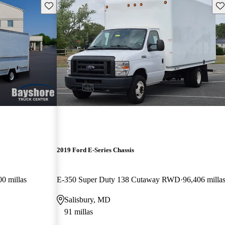
Guarda este Aviso
Gu
2019 Ford E-Series Chassis
00 millas
E-350 Super Duty 138 Cutaway RWD
96,406 milla
Salisbury, MD
91 millas