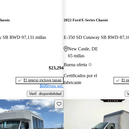
hassis
2022 Ford E-Series Chassis
ay SB RWD
97,131 millas
E-350 SD Cutaway SB RWD
87,1
New Castle, DE
65 millas
Buena oferta
$23,294
Certificados por el
El precio incluye tasas
El p
fabricante
$690/mes est.
Verif. disponibilidad
V
Guarda este Aviso