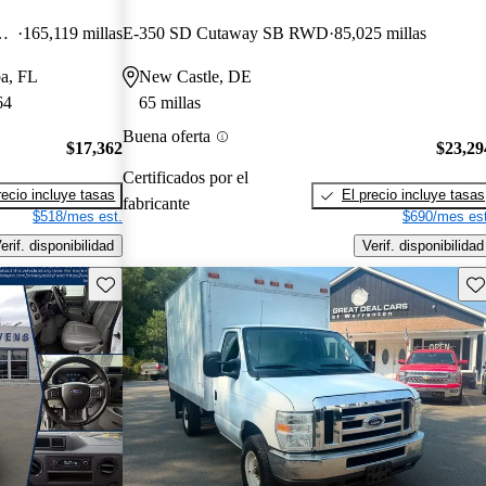
 138 Cutaway RWD
165,119 millas
E-350 SD Cutaway SB RWD
85,025 millas
pa, FL
New Castle, DE
64
65 millas
Buena oferta
$17,362
$23,29
Certificados por el
recio incluye tasas
El precio incluye tasas
fabricante
$518/mes est.
$690/mes est
erif. disponibilidad
Verif. disponibilidad
Guarda este Aviso
Gu