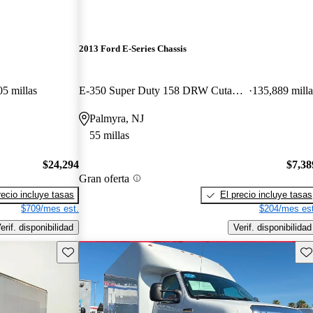
2013 Ford E-Series Chassis
05 millas
E-350 Super Duty 158 DRW Cutaway RWD
135,889 milla
Palmyra, NJ
55 millas
$24,294
$7,38
Gran oferta
recio incluye tasas
El precio incluye tasas
$709/mes est.
$204/mes est
erif. disponibilidad
Verif. disponibilidad
Guarda este Aviso
Gu