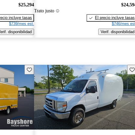
$25,294
$24,59
Trato justo
recio incluye tasas
El precio incluye tasas
$739/mes est.
$746/mes est
erif. disponibilidad
Verif. disponibilidad
Guarda este Aviso
Gu