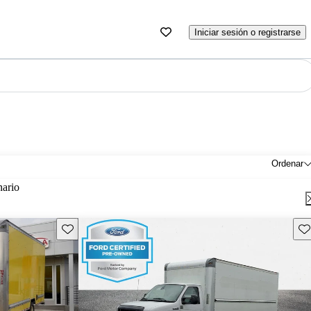
Iniciar sesión o registrarse
Ordenar
nario
Guarda este Aviso
Gu