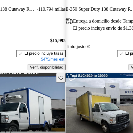
E-350 Super Duty 138 Cutaway RWD
110,794 millas
E-350 Super Duty
Entrega a domicilio desde Tam
El precio incluye envío de $1,3
$15,995
Trato justo
El precio incluye tasas
El p
$475/mes est.
Verif. disponibilidad
V
Guarda este Aviso