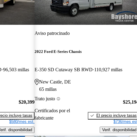
Aviso patrocinado
2022 Ford E-Series Chassis
D
96,503 millas
E-350 SD Cutaway SB RWD
110,927 millas
New Castle, DE
65 millas
Trato justo
$20,399
$25,19
Certificados por el
recio incluye tasas
El precio incluye tasas
fabricante
$580/mes est.
$736/mes est
erif. disponibilidad
Verif. disponibilidad