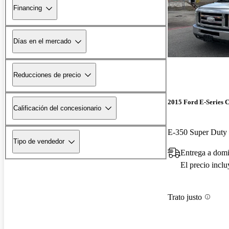
Financing
Días en el mercado
Reducciones de precio
2015 Ford E-Series C
Calificación del concesionario
Tipo de vendedor
Entrega a domi
El precio incl
Trato justo