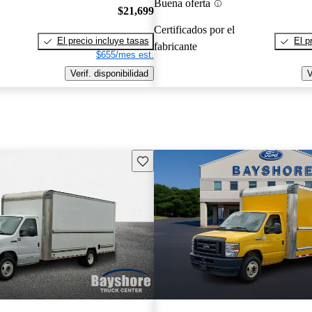
Buena oferta
$21,699
Certificados por el
El precio incluye tasas
El p
fabricante
$655/mes est.
Verif. disponibilidad
V
Guarda este Aviso