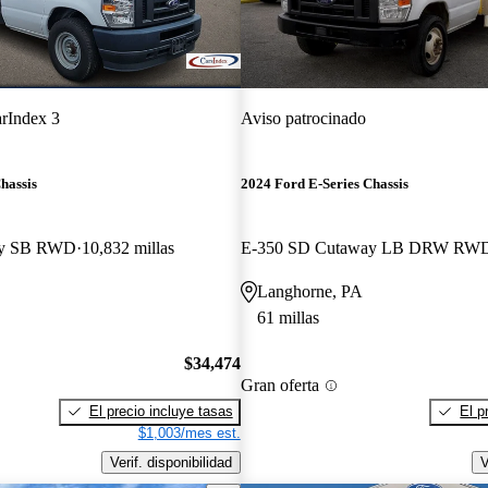
rIndex 3
Aviso patrocinado
hassis
2024 Ford E-Series Chassis
ay SB RWD
10,832 millas
E-350 SD Cutaway LB DRW RW
Langhorne, PA
61 millas
$34,474
Gran oferta
El precio incluye tasas
El p
$1,003/mes est.
Verif. disponibilidad
V