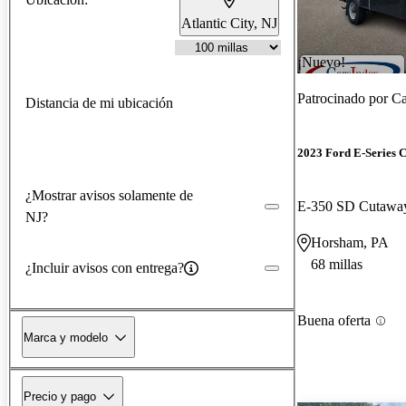
Atlantic City, NJ
¡Nuevo!
Patrocinado por
Ca
Distancia de mi ubicación
2023 Ford E-Series C
¿Mostrar avisos solamente de
E-350 SD Cutaw
NJ?
Horsham, PA
68 millas
¿Incluir avisos con entrega?
Buena oferta
Marca y modelo
Precio y pago