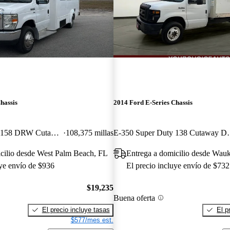
hassis
2014 Ford E-Series Chassis
E-350 Super Duty 158 DRW Cutaway RWD
108,375 millas
E-350 Super Du
cilio desde West Palm Beach, FL
Entrega a domicilio desde Wau
uye envío de $936
El precio incluye envío de $732
$19,235
Buena oferta
El precio incluye tasas
El p
$577/mes est.