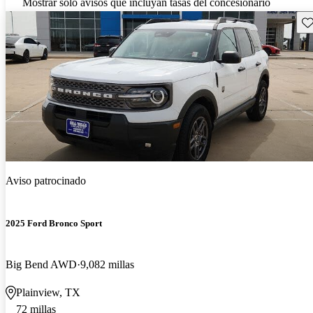
Mostrar solo avisos que incluyan tasas del concesionario
Gu
Aviso patrocinado
2025 Ford Bronco Sport
Big Bend AWD
9,082 millas
Plainview, TX
72 millas