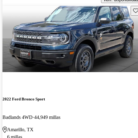
Gu
2022 Ford Bronco Sport
Badlands 4WD
44,949 millas
Amarillo, TX
6 millas