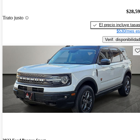
$28,5
Trato justo
El precio incluye tasa
$530/mes es
Verif. disponibilidad
Gu