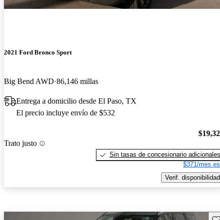
2021 Ford Bronco Sport
Big Bend AWD
86,146 millas
Entrega a domicilio desde El Paso, TX
El precio incluye envío de $532
$19,3
Trato justo
Sin tasas de concesionario adicionale
$371/mes es
Verif. disponibilidad
Gu