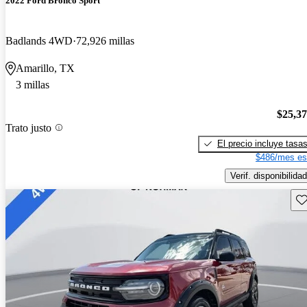
2022 Ford Bronco Sport
Badlands 4WD
72,926 millas
Amarillo, TX
3 millas
$25,3
Trato justo
El precio incluye tasa
$486/mes es
Verif. disponibilidad
Gu