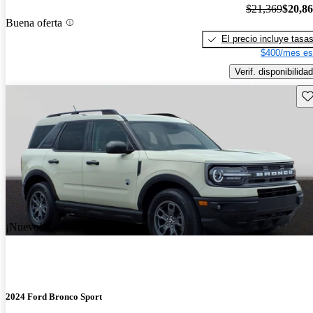
$21,369
$20,8
Buena oferta
El precio incluye tasa
$400/mes es
Verif. disponibilidad
Gu
¡Nuevo!
2024 Ford Bronco Sport