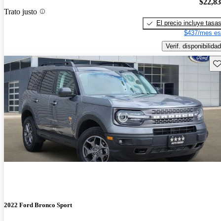
$22,8
Trato justo
El precio incluye tasa
$437/mes es
Verif. disponibilidad
Gu
2022 Ford Bronco Sport