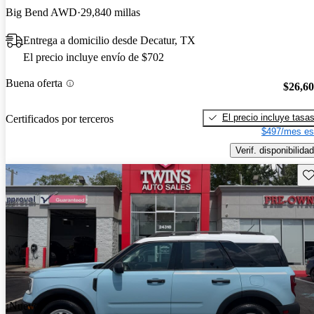
Big Bend AWD
29,840 millas
Entrega a domicilio desde Decatur, TX
El precio incluye envío de $702
Buena oferta
$26,6
El precio incluye tasa
Certificados por terceros
$497/mes es
Verif. disponibilidad
Gu
¡Nuevo!