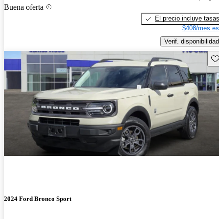
Buena oferta
El precio incluye tasa
$408/mes es
Verif. disponibilidad
Gu
2024 Ford Bronco Sport