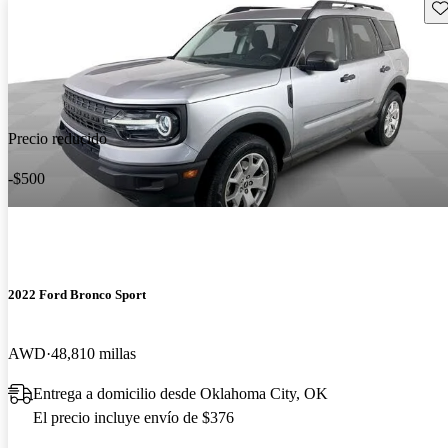
Gu
Precio reducido
-$500
2022 Ford Bronco Sport
AWD
48,810 millas
Entrega a domicilio desde Oklahoma City, OK
El precio incluye envío de $376