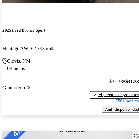
2025 Ford Bronco Sport
Heritage AWD
2,398 millas
Clovis, NM
94 millas
$32,338
$31,3
Gran oferta
El precio incluye tasa
$581/mes es
Verif. disponibilidad
Gu