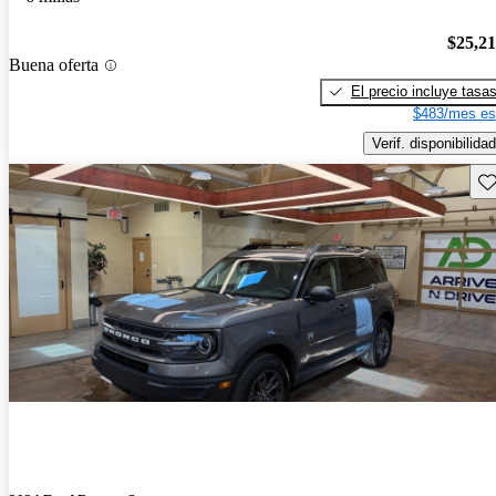
$25,2
Buena oferta
El precio incluye tasa
$483/mes es
Verif. disponibilidad
Gu