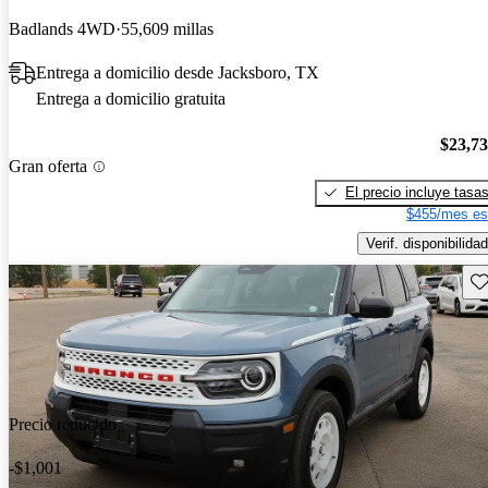
Badlands 4WD
55,609 millas
Entrega a domicilio desde Jacksboro, TX
Entrega a domicilio gratuita
$23,7
Gran oferta
El precio incluye tasa
$455/mes es
Verif. disponibilidad
Gu
Precio reducido
-$1,001