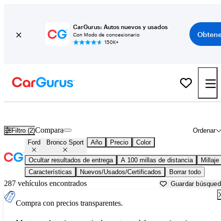
CarGurus: Autos nuevos y usados
Obtene
Con Modo de concesionario
150K+
Ford Bronco Sport usados en venta cerca de
Amarillo, TX
Compara
Filtro (2)
Ordenar
Ford
Bronco Sport
Año
Precio
Color
Ocultar resultados de entrega
A 100 millas de distancia
Millaje
Características
Nuevos/Usados/Certificados
Borrar todo
287 vehículos encontrados
Guardar búsque
Compra con precios transparentes.