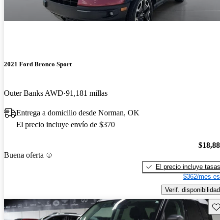
2021 Ford Bronco Sport
Outer Banks AWD
91,181 millas
Entrega a domicilio desde Norman, OK
El precio incluye envío de $370
$18,8
Buena oferta
El precio incluye tasa
$362/mes es
Verif. disponibilidad
Gu