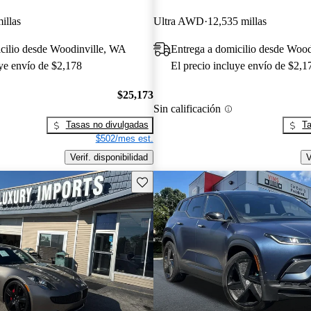
illas
Ultra AWD
12,535 millas
cilio desde Woodinville, WA
Entrega a domicilio desde Woo
uye envío de $2,178
El precio incluye envío de $2,1
$25,173
Sin calificación
Tasas no divulgadas
Ta
$502/mes est.
Verif. disponibilidad
V
Guarda este Aviso