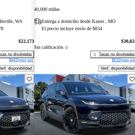
40,000 millas
dinville, WA
Entrega a domicilio desde Kaiser , MO
78
El precio incluye envío de $834
$22,173
$30,82
Sin calificación
sas no divulgadas
Tasas no divulgadas
$442/mes est.
$632/mes est
erif. disponibilidad
Verif. disponibilidad
Guarda este Aviso
Gu