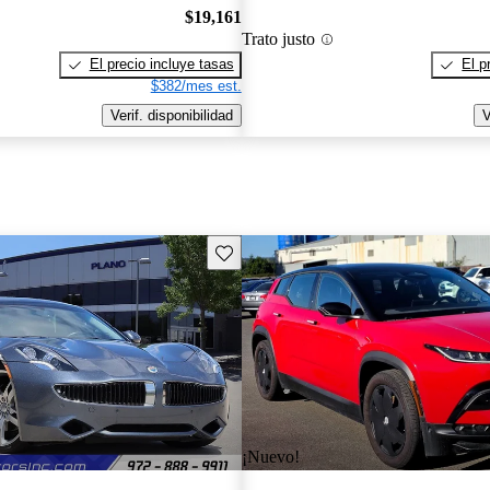
$19,161
Trato justo
El precio incluye tasas
El p
$382/mes est.
Verif. disponibilidad
V
Guarda este Aviso
¡Nuevo!