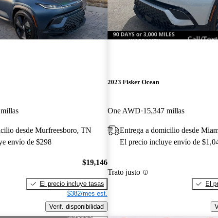
2023 Fisker Ocean
millas
One AWD
15,347 millas
cilio desde Murfreesboro, TN
Entrega a domicilio desde Miam
uye envío de $298
El precio incluye envío de $1,0
$19,146
Trato justo
El precio incluye tasas
El p
$382/mes est.
Verif. disponibilidad
V