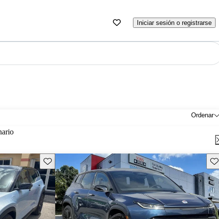
Iniciar sesión o registrarse
Ordenar
nario
Guarda este Aviso
Gu