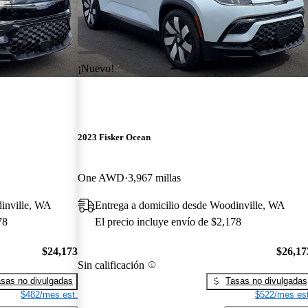
¡Nuevo!
2023 Fisker Ocean
One AWD
3,967 millas
dinville, WA
Entrega a domicilio desde Woodinville, WA
78
El precio incluye envío de $2,178
$24,173
$26,17
Sin calificación
sas no divulgadas
Tasas no divulgadas
$482/mes est.
$522/mes est