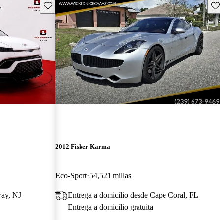
Guarda este Aviso
Gu
2012 Fisker Karma
Eco-Sport
54,521 millas
way, NJ
Entrega a domicilio desde Cape Coral, FL
Entrega a domicilio gratuita