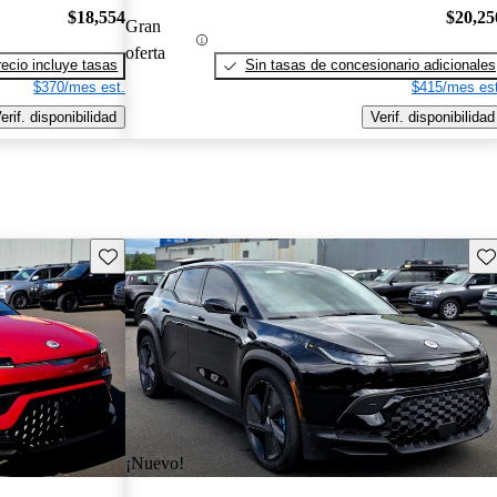
$18,554
$20,25
Gran
oferta
recio incluye tasas
Sin tasas de concesionario adicionales
$370/mes est.
$415/mes est
erif. disponibilidad
Verif. disponibilidad
Guarda este Aviso
Gu
¡Nuevo!