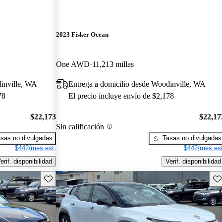
2023 Fisker Ocean
One AWD
11,213 millas
dinville, WA
Entrega a domicilio desde Woodinville, WA
78
El precio incluye envío de $2,178
$22,173
$22,17
Sin calificación
sas no divulgadas
Tasas no divulgadas
$442/mes est.
$442/mes est
erif. disponibilidad
Verif. disponibilidad
Guarda este Aviso
Gu