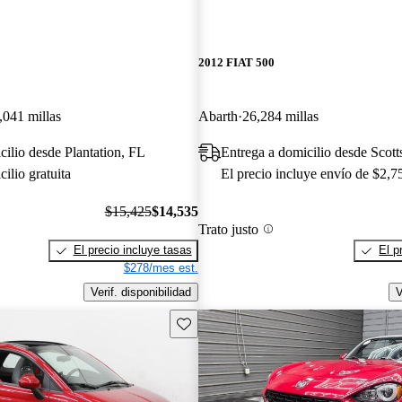
2012 FIAT 500
,041 millas
Abarth
26,284 millas
cilio desde Plantation, FL
Entrega a domicilio desde Scott
ilio gratuita
El precio incluye envío de $2,7
$15,425
$14,535
Trato justo
El precio incluye tasas
El p
$278/mes est.
Verif. disponibilidad
V
Guarda este Aviso