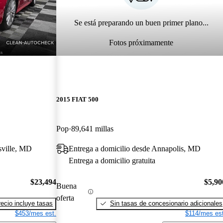
Se está preparando un buen primer plano...
Fotos próximamente
2015 FIAT 500
Pop
89,641 millas
sville, MD
Entrega a domicilio desde Annapolis, MD
Entrega a domicilio gratuita
$23,494
$5,90
Buena
oferta
recio incluye tasas
Sin tasas de concesionario adicionales
$453/mes est.
$114/mes est