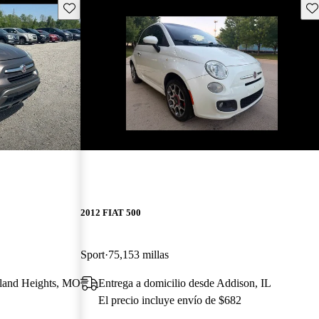
Guarda este Aviso
Gu
¡Nuevo!
2012 FIAT 500
Sport
75,153 millas
yland Heights, MO
Entrega a domicilio desde Addison, IL
El precio incluye envío de $682