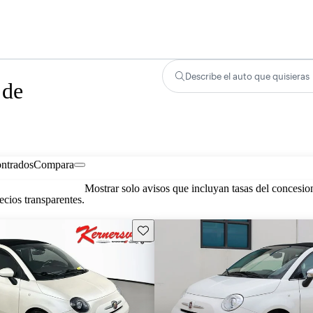
Describe el auto que quisieras
 de
ontrados
Compara
Mostrar solo avisos que incluyan tasas del concesio
cios transparentes.
Guarda este Aviso