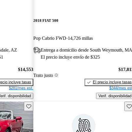
2018 FIAT 500
Pop Cabrio FWD
14,726 millas
sdale, AZ
Entrega a domicilio desde South Weymouth, M
51
El precio incluye envío de $325
$14,553
$17,81
Trato justo
recio incluye tasas
El precio incluye tasas
$281/mes est.
$344/mes est
erif. disponibilidad
Verif. disponibilidad
Guarda este Aviso
Gu