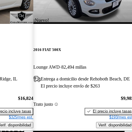
¡Nuevo!
2016 FIAT 500X
Lounge AWD
82,494 millas
Ridge, IL
Entrega a domicilio desde Rehoboth Beach, DE
El precio incluye envío de $263
$16,824
$9,98
Trato justo
recio incluye tasas
El precio incluye tasas
$325/mes est.
$193/mes est
erif. disponibilidad
Verif. disponibilidad