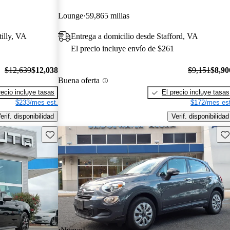
Lounge
59,865 millas
illy, VA
Entrega a domicilio desde Stafford, VA
El precio incluye envío de $261
$12,639
$12,038
$9,151
$8,90
Buena oferta
recio incluye tasas
El precio incluye tasas
$233/mes est.
$172/mes est
erif. disponibilidad
Verif. disponibilidad
Guarda este Aviso
Gu