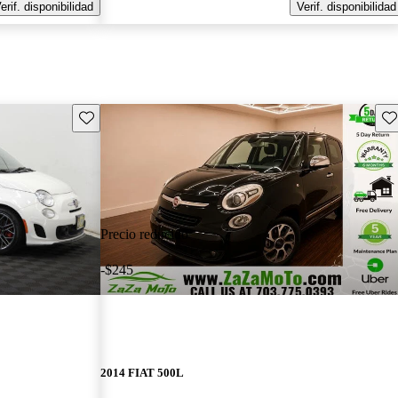
erif. disponibilidad
Verif. disponibilidad
Guarda este Aviso
Gu
Precio reducido
-$245
2014 FIAT 500L