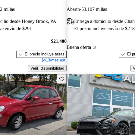
2 millas
Abarth
53,107 millas
icilio desde Honey Brook, PA
Entrega a domicilio desde Chant
uye envío de $291
El precio incluye envío de $218
$21,400
Buena oferta
El precio incluye tasas
El p
$413/mes est.
Verif. disponibilidad
V
Guarda este Aviso