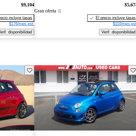
$9,104
$5,67
Gran oferta
recio incluye tasas
El precio incluye tasas
$176/mes est.
$110/mes est
erif. disponibilidad
Verif. disponibilidad
Guarda este Aviso
Gu