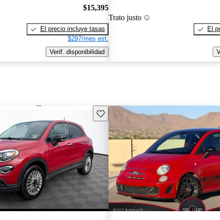
$15,395
Trato justo
El precio incluye tasas
El p
$297/mes est.
Verif. disponibilidad
V
Guarda este Aviso