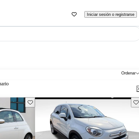
Iniciar sesión o registrarse
Ordenar
nario
Guarda este Aviso
Gu