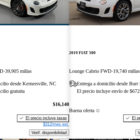
2019 FIAT 500
WD
39,905 millas
Lounge Cabrio FWD
19,740 millas
cilio desde Kernersville, NC
Entrega a domicilio desde Burr 
ilio gratuita
El precio incluye envío de $672
$16,140
Buena oferta
El precio incluye tasas
El p
$312/mes est.
Verif. disponibilidad
V