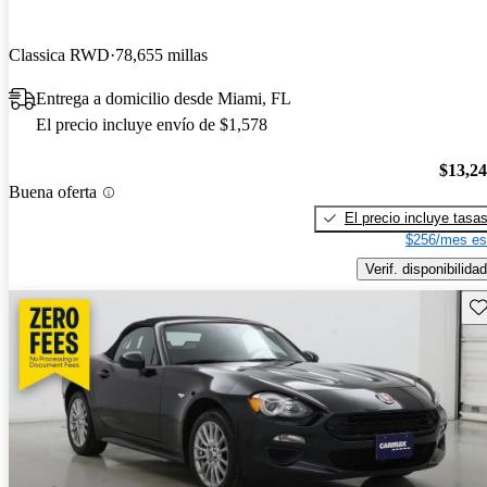
Classica RWD
78,655 millas
Entrega a domicilio desde Miami, FL
El precio incluye envío de $1,578
$13,2
Buena oferta
El precio incluye tasa
$256/mes es
Verif. disponibilidad
Gu