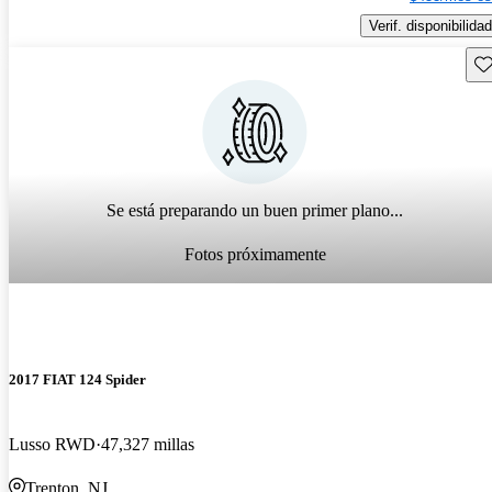
Verif. disponibilidad
Gu
Se está preparando un buen primer plano...
Fotos próximamente
2017 FIAT 124 Spider
Lusso RWD
47,327 millas
Trenton, NJ