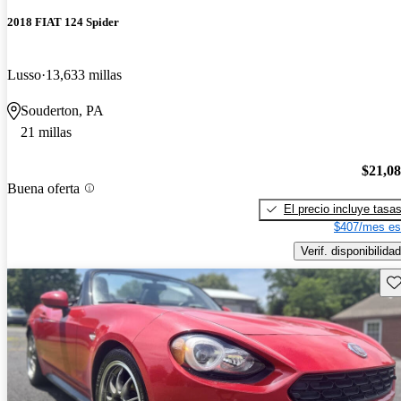
2018 FIAT 124 Spider
Lusso
13,633 millas
Souderton, PA
21 millas
$21,0
Buena oferta
El precio incluye tasa
$407/mes es
Verif. disponibilidad
Gu