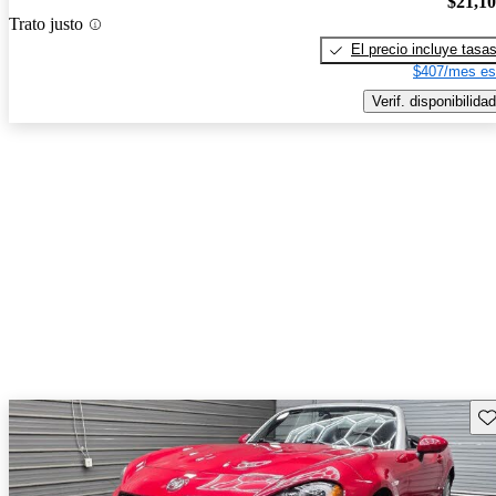
$21,1
Trato justo
El precio incluye tasa
$407/mes es
Verif. disponibilidad
Gu