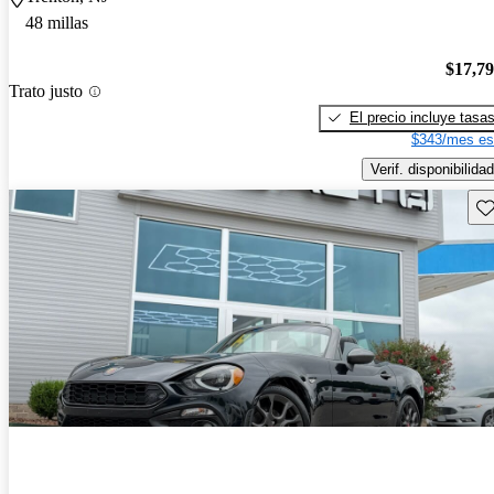
48 millas
$17,7
Trato justo
El precio incluye tasa
$343/mes es
Verif. disponibilidad
Gu