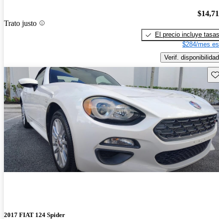
$14,7
Trato justo
El precio incluye tasa
$284/mes es
Verif. disponibilidad
Gu
2017 FIAT 124 Spider