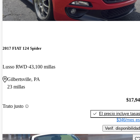
2017 FIAT 124 Spider
Lusso RWD
43,100 millas
Gilbertsville, PA
23 millas
$17,9
Trato justo
El precio incluye tasa
$346/mes es
Verif. disponibilidad
Gu