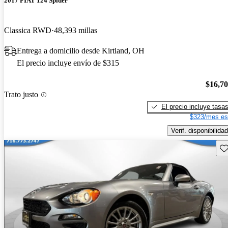
2017 FIAT 124 Spider
Classica RWD
48,393 millas
Entrega a domicilio desde Kirtland, OH
El precio incluye envío de $315
$16,7
Trato justo
El precio incluye tasa
$323/mes es
Verif. disponibilidad
Gu