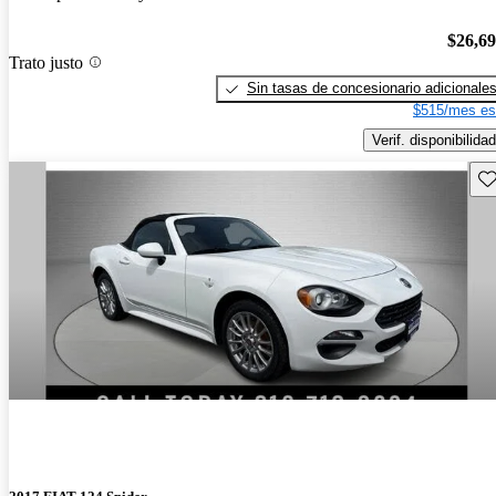
$26,6
Trato justo
Sin tasas de concesionario adicionale
$515/mes es
Verif. disponibilidad
Gu