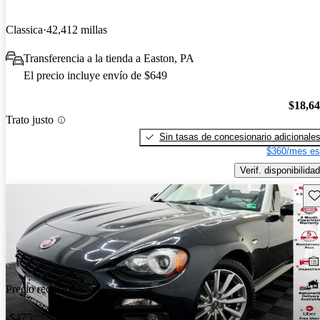
Classica
42,412 millas
Transferencia a la tienda a Easton, PA
El precio incluye envío de $649
$18,6
Trato justo
Sin tasas de concesionario adicionale
$360/mes es
Verif. disponibilidad
Gu
Precio reducido
-$475