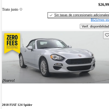
$26,9
Trato justo
Sin tasas de concesionario adicionale
$521/mes es
Verif. disponibilidad
Gu
¡Nuevo!
2018 FIAT 124 Spider