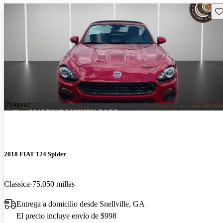
Gu
¡Nuevo!
2018 FIAT 124 Spider
Classica
75,050 millas
Entrega a domicilio desde Snellville, GA
El precio incluye envío de $998