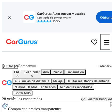
CarGurus: Autos nuevos y usados
Obtene
Con Modo de concesionario
150K+
FIAT 124 Spider usados en venta cerca de
Allentown, PA
Compara
Filtro (2)
Ordenar
FIAT
124 Spider
Año
Precio
Transmisión
A 50 millas de distancia
Millaje
Ocultar resultados de entrega
Nuevos/Usados/Certificados
Accidentes reportados
Borrar todo
28 vehículos encontrados
Guardar búsque
Compra con precios transparentes.