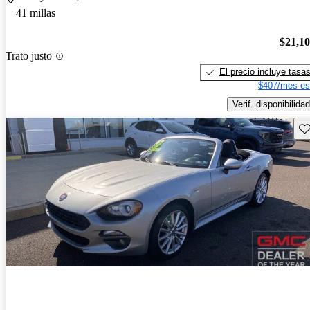
41 millas
$21,1
Trato justo
El precio incluye tasa
$407/mes es
Verif. disponibilidad
Gu