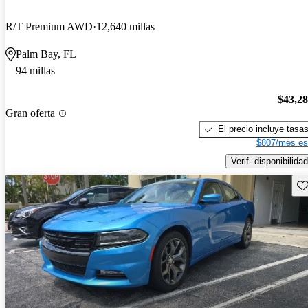
R/T Premium AWD
12,640 millas
Palm Bay, FL
94 millas
$43,2
Gran oferta
El precio incluye tasa
$807/mes es
Verif. disponibilidad
Gu