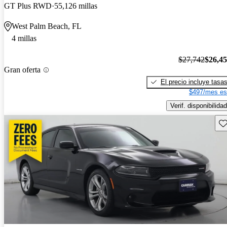
GT Plus RWD
55,126 millas
West Palm Beach, FL
4 millas
$27,742
$26,4
Gran oferta
El precio incluye tasa
$497/mes es
Verif. disponibilidad
Gu