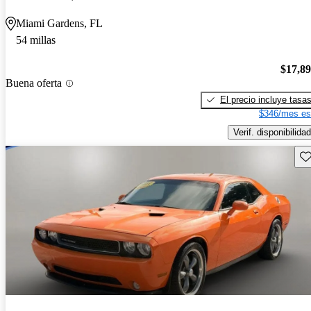
Miami Gardens, FL
54 millas
$17,8
Buena oferta
El precio incluye tasa
$346/mes es
Verif. disponibilidad
Gu