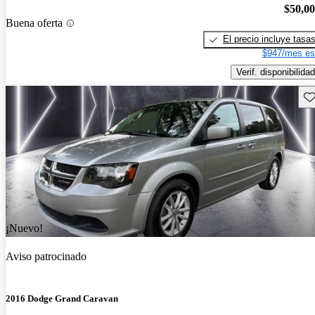
$50,0
Buena oferta
El precio incluye tasa
$947/mes es
Verif. disponibilidad
Gu
¡Nuevo!
Aviso patrocinado
2016 Dodge Grand Caravan