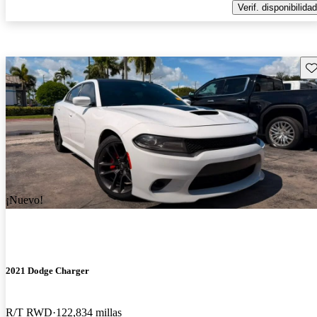
Verif. disponibilidad
Gu
¡Nuevo!
2021 Dodge Charger
R/T RWD
122,834 millas