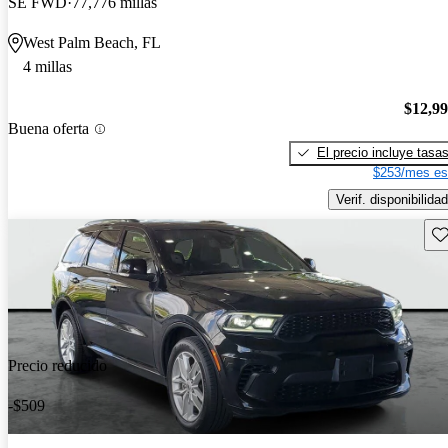
SE FWD
77,776 millas
West Palm Beach, FL
4 millas
$12,9
Buena oferta
El precio incluye tasa
$253/mes es
Verif. disponibilidad
Gu
Precio reducido
-$509