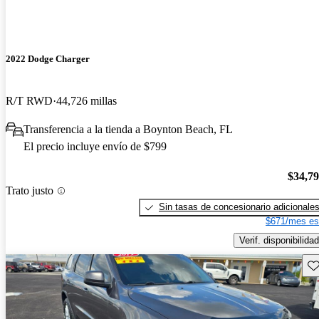
2022 Dodge Charger
R/T RWD
44,726 millas
Transferencia a la tienda a Boynton Beach, FL
El precio incluye envío de $799
$34,7
Trato justo
Sin tasas de concesionario adicionale
$671/mes es
Verif. disponibilidad
Gu