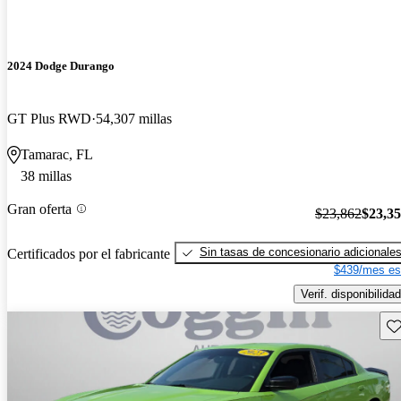
2024 Dodge Durango
GT Plus RWD
54,307 millas
Tamarac, FL
38 millas
Gran oferta
$23,862
$23,3
Sin tasas de concesionario adicionale
Certificados por el fabricante
$439/mes es
Verif. disponibilidad
Gu