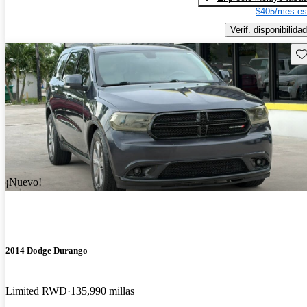
$405/mes es
Verif. disponibilidad
Gu
¡Nuevo!
2014 Dodge Durango
Limited RWD
135,990 millas