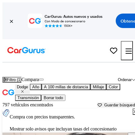
CarGurus: Autos nuevos y usados
Obtene
Con Modo de concesionario
150K+
Autos Dodge usados en venta cerca de
West Palm Beach, FL
Compara
Filtro (1)
Ordenar
Dodge
Año
A 100 millas de distancia
Millaje
Color
Transmisión
Borrar todo
797 vehículos encontrados
Guardar búsque
Compra con precios transparentes.
Mostrar solo avisos que incluyan tasas del concesionario