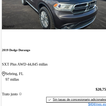
¡Nuevo!
2019 Dodge Durango
SXT Plus AWD
44,845 millas
Sebring, FL
97 millas
$20,7
Trato justo
Sin tasas de concesionario adicionale
$404/mes es