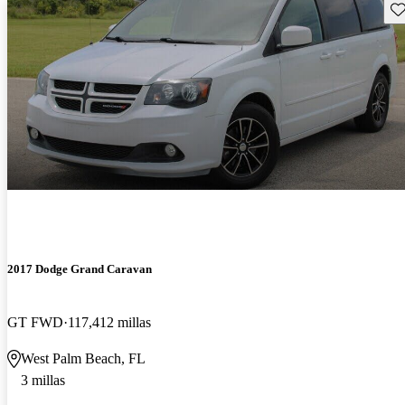
Gu
2017 Dodge Grand Caravan
GT FWD
117,412 millas
West Palm Beach, FL
3 millas