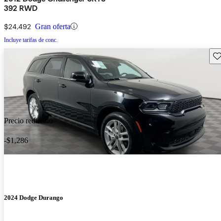
392 RWD
$24,492
Gran oferta
Incluye tarifas de conc.
Gu
Precio reducido
-$1,286
2024 Dodge Durango