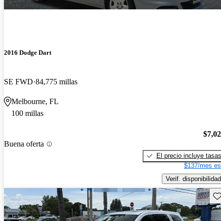
2016 Dodge Dart
SE FWD
84,775 millas
Melbourne, FL
100 millas
$7,0
Buena oferta
El precio incluye tasa
$137/mes es
Verif. disponibilidad
Gu