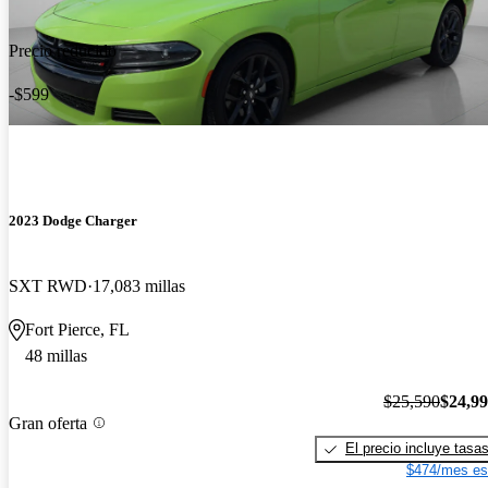
Precio reducido
-$599
2023 Dodge Charger
SXT RWD
17,083 millas
Fort Pierce, FL
48 millas
$25,590
$24,9
Gran oferta
El precio incluye tasa
$474/mes es