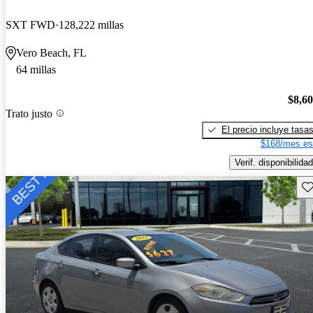
SXT FWD
128,222 millas
Vero Beach, FL
64 millas
$8,6
Trato justo
El precio incluye tasa
$168/mes es
Verif. disponibilidad
Gu