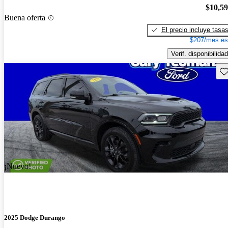
$10,5
Buena oferta
El precio incluye tasa
$207/mes es
Verif. disponibilidad
Gu
¡Nuevo!
2025 Dodge Durango