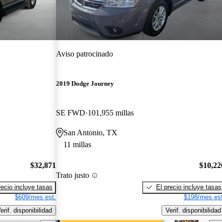
Aviso patrocinado
2019 Dodge Journey
SE FWD
101,955 millas
San Antonio, TX
11 millas
$32,871
$10,22
Trato justo
recio incluye tasas
El precio incluye tasas
$609/mes est.
$198/mes est
erif. disponibilidad
Verif. disponibilidad