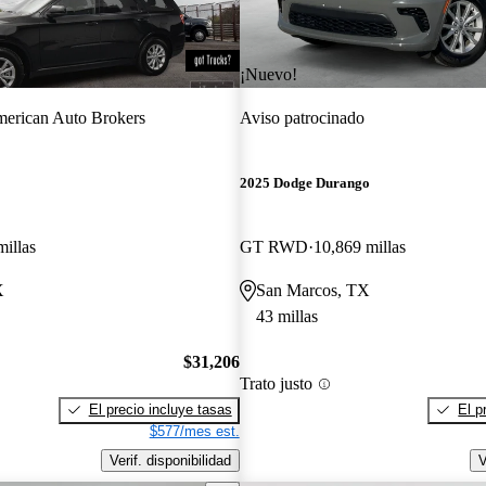
¡Nuevo!
erican Auto Brokers
Aviso patrocinado
2025 Dodge Durango
millas
GT RWD
10,869 millas
X
San Marcos, TX
43 millas
$31,206
Trato justo
El precio incluye tasas
El p
$577/mes est.
Verif. disponibilidad
V