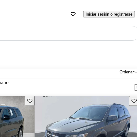
Iniciar sesión o registrarse
Ordenar
nario
Guarda este Aviso
Gu