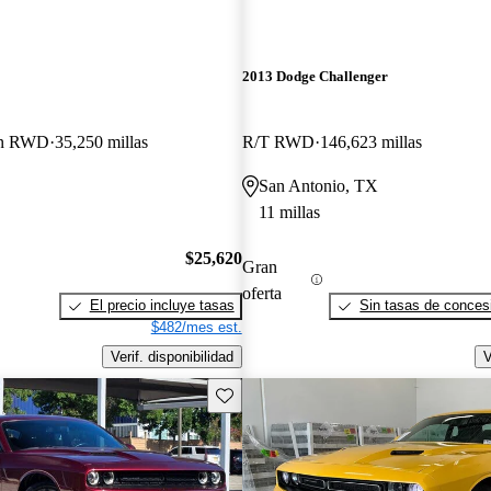
2013 Dodge Challenger
on RWD
35,250 millas
R/T RWD
146,623 millas
San Antonio, TX
11 millas
$25,620
Gran
oferta
El precio incluye tasas
Sin tasas de concesi
$482/mes est.
Verif. disponibilidad
V
Guarda este Aviso