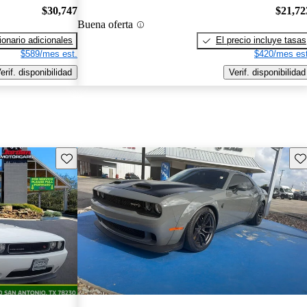
$30,747
$21,72
Buena oferta
onario adicionales
El precio incluye tasas
$589/mes est.
$420/mes est
erif. disponibilidad
Verif. disponibilidad
Guarda este Aviso
Gu