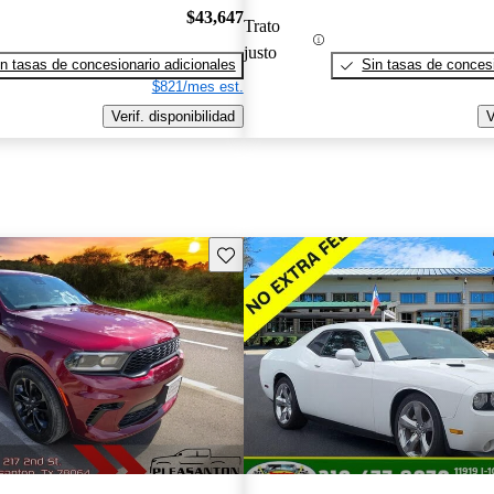
$43,647
Trato
justo
n tasas de concesionario adicionales
Sin tasas de concesi
$821/mes est.
Verif. disponibilidad
V
Guarda este Aviso