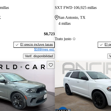
millas
SXT FWD
106,925 millas
X
San Antonio, TX
4 millas
$8,723
Trato justo
El precio incluye tasas
El p
$169/mes est.
Verif. disponibilidad
V
Guarda este Aviso