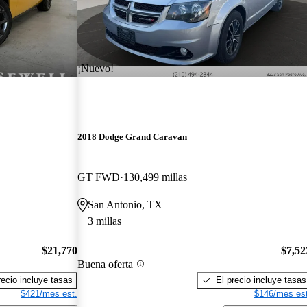
¡Nuevo!
2018 Dodge Grand Caravan
GT FWD
130,499 millas
San Antonio, TX
3 millas
$21,770
$7,52
Buena oferta
recio incluye tasas
El precio incluye tasas
$421/mes est.
$146/mes est