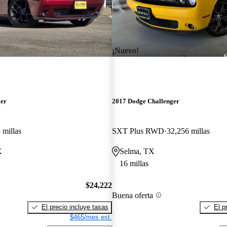
¡Nuevo!
ger
2017 Dodge Challenger
 millas
SXT Plus RWD
32,256 millas
X
Selma, TX
16 millas
$24,222
Buena oferta
El precio incluye tasas
El p
$465/mes est.