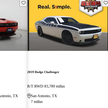
Guarda este Aviso
Gu
2019 Dodge Challenger
R/T RWD
83,789 millas
 Antonio, TX
San Antonio, TX
7 millas