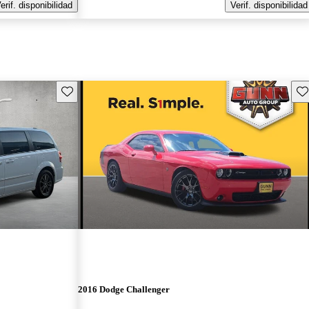
erif. disponibilidad
Verif. disponibilidad
Guarda este Aviso
Gu
2016 Dodge Challenger