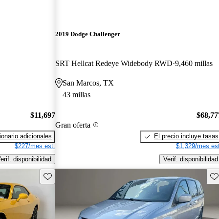
2019 Dodge Challenger
SRT Hellcat Redeye Widebody RWD
9,460 millas
San Marcos, TX
43 millas
$11,697
$68,77
Gran oferta
onario adicionales
El precio incluye tasas
$227/mes est.
$1,329/mes est
erif. disponibilidad
Verif. disponibilidad
Guarda este Aviso
Gu