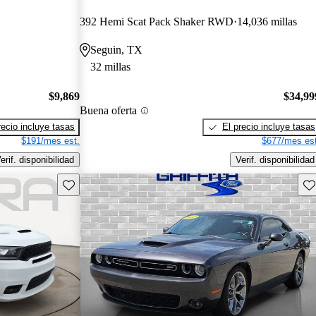
392 Hemi Scat Pack Shaker RWD
14,036 millas
Seguin, TX
32 millas
$9,869
$34,99
Buena oferta
recio incluye tasas
El precio incluye tasas
$191/mes est.
$677/mes est
erif. disponibilidad
Verif. disponibilidad
Guarda este Aviso
Gu