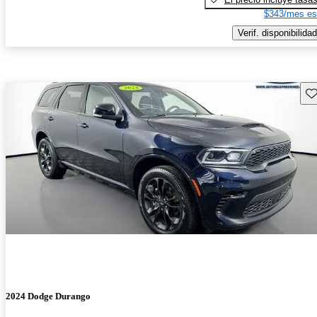
$343/mes es
Verif. disponibilidad
Gu
2024 Dodge Durango