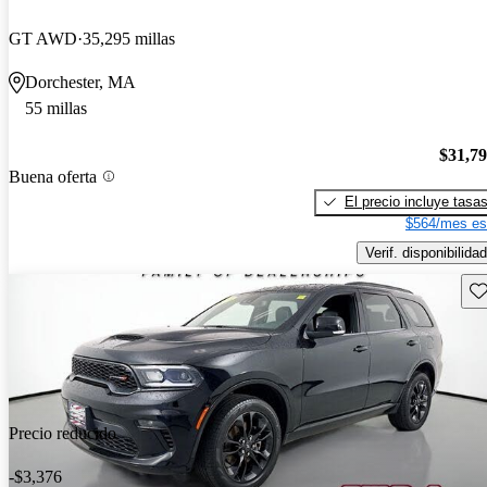
GT AWD
35,295 millas
Dorchester, MA
55 millas
$31,7
Buena oferta
El precio incluye tasa
$564/mes es
Verif. disponibilidad
Gu
Precio reducido
-$3,376