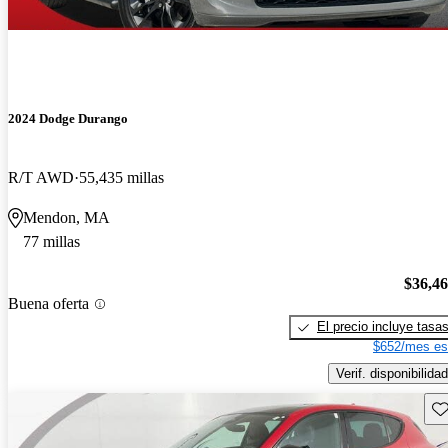
2024 Dodge Durango
R/T AWD
55,435 millas
Mendon, MA
77 millas
$36,4
Buena oferta
El precio incluye tasa
$652/mes es
Verif. disponibilidad
Gu