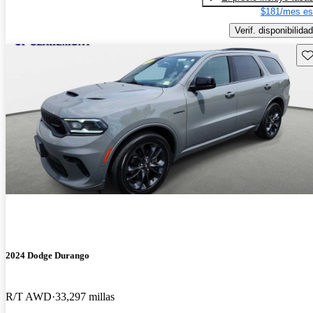
$181/mes es
Verif. disponibilidad
Gu
2024 Dodge Durango
R/T AWD
33,297 millas