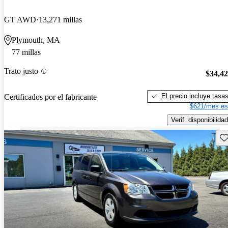
GT AWD
13,271 millas
Plymouth, MA
77 millas
Trato justo
$34,4
El precio incluye tasa
Certificados por el fabricante
$621/mes es
Verif. disponibilidad
Gu