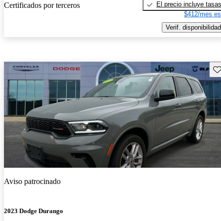
El precio incluye tasa
Certificados por terceros
$412/mes es
Verif. disponibilidad
Gu
Aviso patrocinado
2023 Dodge Durango