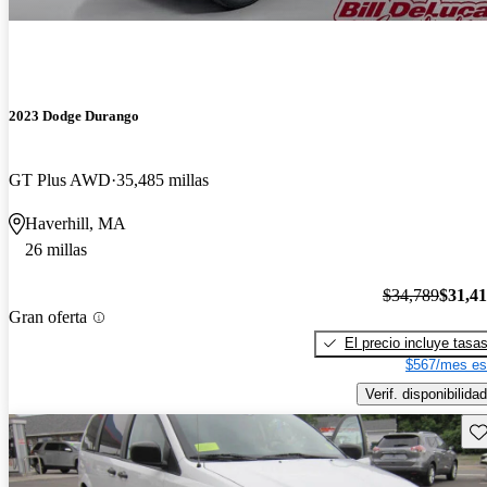
2023 Dodge Durango
GT Plus AWD
35,485 millas
Haverhill, MA
26 millas
$34,789
$31,4
Gran oferta
El precio incluye tasa
$567/mes es
Verif. disponibilidad
Gu