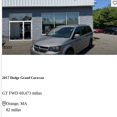
Gu
Precio reducido
-$500
2017 Dodge Grand Caravan
GT FWD
69,473 millas
Orange, MA
82 millas