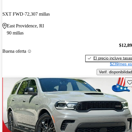
SXT FWD
72,307 millas
East Providence, RI
90 millas
$12,8
Buena oferta
El precio incluye tasa
$239/mes es
Verif. disponibilidad
Gu