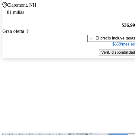
Claremont, NH
81 millas
$36,9
Gran oferta
El precio incluye tasa
$658/mes es
Verif. disponibilidad