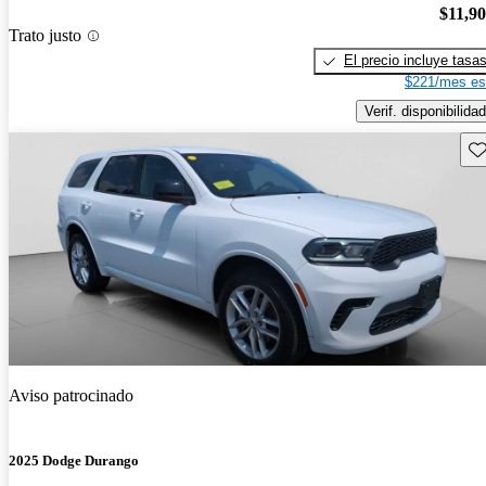
$11,9
Trato justo
El precio incluye tasa
$221/mes es
Verif. disponibilidad
Gu
Aviso patrocinado
2025 Dodge Durango