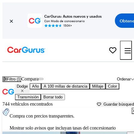
CarGurus: Autos nuevos y usados
Obtene
Con Modo de concesionario
150K+
Autos Dodge usados en venta cerca de
Portsmouth, NH
Compara
Filtro (1)
Ordenar
Dodge
Año
A 100 millas de distancia
Millaje
Color
Transmisión
Borrar todo
744 vehículos encontrados
Guardar búsque
Compra con precios transparentes.
Mostrar solo avisos que incluyan tasas del concesionario