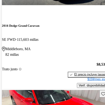
2016 Dodge Grand Caravan
SE FWD
115,603 millas
Middleboro, MA
82 millas
$8,5
Trato justo
El precio incluye tasa
$159/mes es
Verif. disponibilidad
Gu