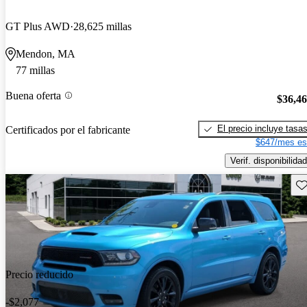
GT Plus AWD
28,625 millas
Mendon, MA
77 millas
Buena oferta
$36,4
El precio incluye tasa
Certificados por el fabricante
$647/mes es
Verif. disponibilidad
Gu
Precio reducido
-$2,077