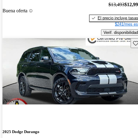
$13,493
$12,9
Buena oferta
El precio incluye tasa
$241/mes es
Verif. disponibilidad
Gu
¡Nuevo!
2025 Dodge Durango