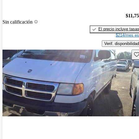
$11,7
Sin calificación
El precio incluye tasa
$214/mes es
Verif. disponibilidad
Gu