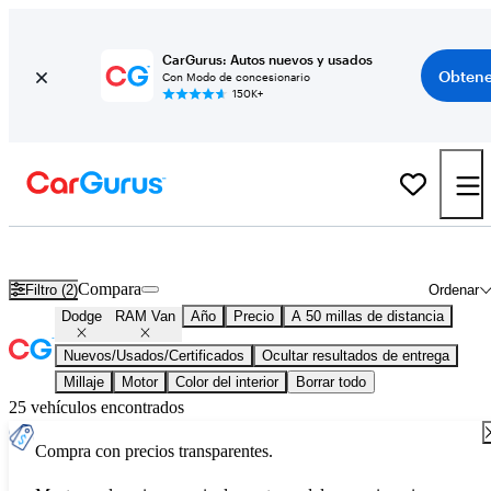
CarGurus: Autos nuevos y usados
Obtene
Con Modo de concesionario
150K+
Dodge RAM Van usados en venta en todo el país
Compara
Filtro (2)
Ordenar
Dodge
RAM Van
Año
Precio
A 50 millas de distancia
Nuevos/Usados/Certificados
Ocultar resultados de entrega
Millaje
Motor
Color del interior
Borrar todo
25 vehículos encontrados
Compra con precios transparentes.