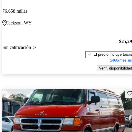
76,658 millas
Jackson, WY
$25,2
Sin calificación
El precio incluye tasa
$460/mes es
Verif. disponibilidad
Gu