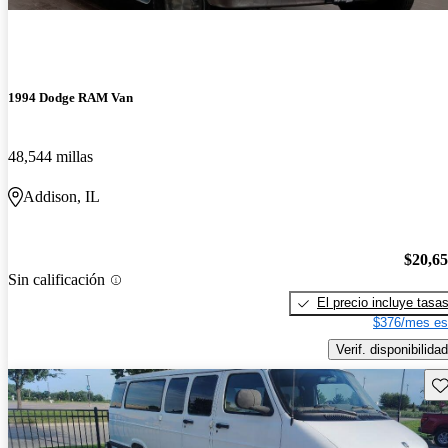
1994 Dodge RAM Van
48,544 millas
Addison, IL
$20,6
Sin calificación
El precio incluye tasa
$376/mes es
Verif. disponibilidad
Gu