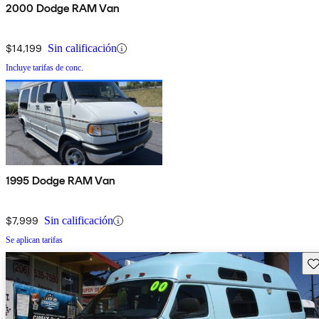
2000 Dodge RAM Van
$14,199
Sin calificación
Incluye tarifas de conc.
1995 Dodge RAM Van
$7,999
Sin calificación
Se aplican tarifas
Gu