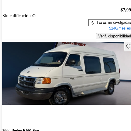
$7,9
Sin calificación
Tasas no divulgada
$146/mes es
Verif. disponibilidad
Gu
2000 Dodge RAM Van