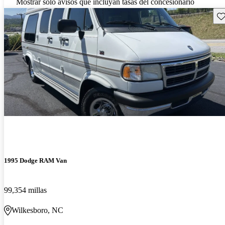
Mostrar solo avisos que incluyan tasas del concesionario
Gu
1995 Dodge RAM Van
99,354 millas
Wilkesboro, NC