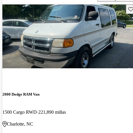
Gu
2000 Dodge RAM Van
1500 Cargo RWD
221,890 millas
Charlotte, NC