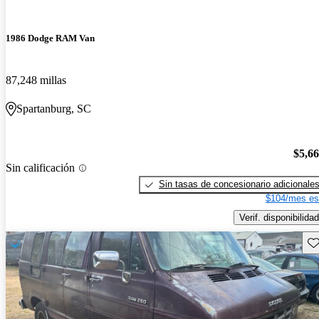
1986 Dodge RAM Van
87,248 millas
Spartanburg, SC
$5,6
Sin calificación
Sin tasas de concesionario adicionale
$104/mes es
Verif. disponibilidad
Gu