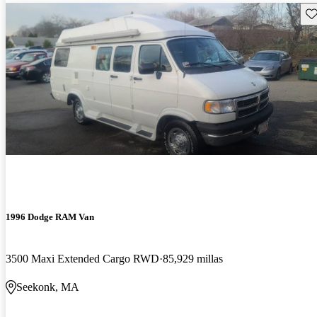
Gu
1996 Dodge RAM Van
3500 Maxi Extended Cargo RWD
85,929 millas
Seekonk, MA