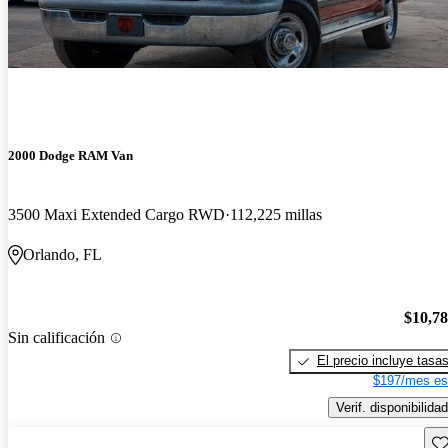
2000 Dodge RAM Van
3500 Maxi Extended Cargo RWD
112,225 millas
Orlando, FL
$10,7
Sin calificación
El precio incluye tasa
$197/mes es
Verif. disponibilidad
Gu