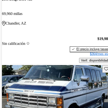
69,960 millas
Chandler, AZ
$19,9
Sin calificación
El precio incluye tasa
$364/mes es
Verif. disponibilidad
Gu