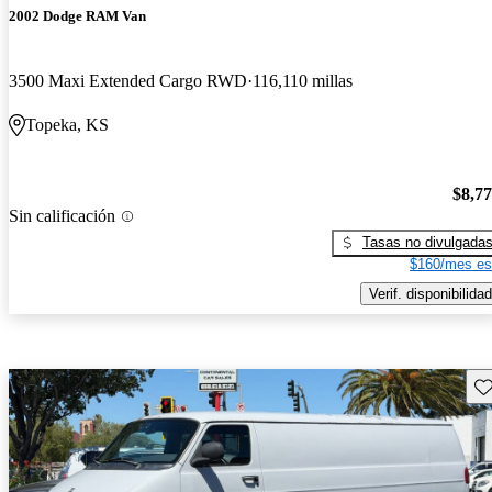
2002 Dodge RAM Van
3500 Maxi Extended Cargo RWD
116,110 millas
Topeka, KS
$8,7
Sin calificación
Tasas no divulgada
$160/mes es
Verif. disponibilidad
Gu