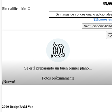
$5,9
Sin calificación
Sin tasas de concesionario adicionale
$110/mes es
Verif. disponibilidad
Gu
Se está preparando un buen primer plano...
Fotos próximamente
¡Nuevo!
2000 Dodge RAM Van