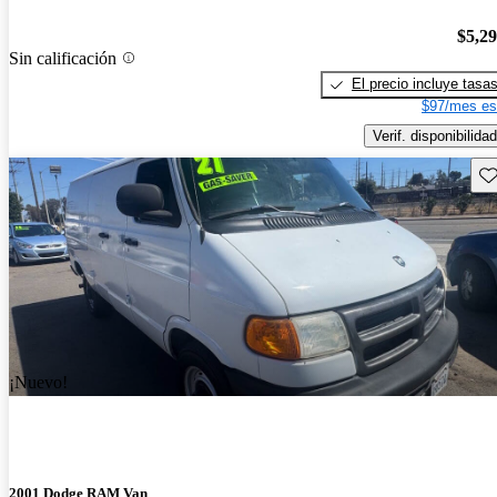
$5,2
Sin calificación
El precio incluye tasa
$97/mes es
Verif. disponibilidad
Gu
¡Nuevo!
2001 Dodge RAM Van