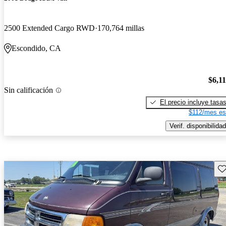
2500 Extended Cargo RWD
170,764 millas
Escondido, CA
$6,1
Sin calificación
El precio incluye tasa
$112/mes es
Verif. disponibilidad
Gu