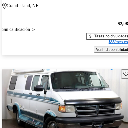
Grand Island, NE
$2,9
Sin calificación
Tasas no divulgada
$55/mes es
Verif. disponibilidad
Gu