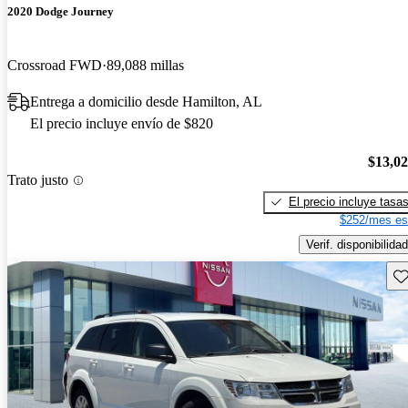
2020 Dodge Journey
Crossroad FWD
89,088 millas
Entrega a domicilio desde Hamilton, AL
El precio incluye envío de $820
$13,0
Trato justo
El precio incluye tasa
$252/mes es
Verif. disponibilidad
Gu