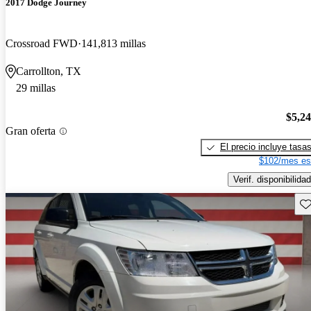
2017 Dodge Journey
Crossroad FWD
141,813 millas
Carrollton, TX
29 millas
$5,2
Gran oferta
El precio incluye tasa
$102/mes es
Verif. disponibilidad
Gu