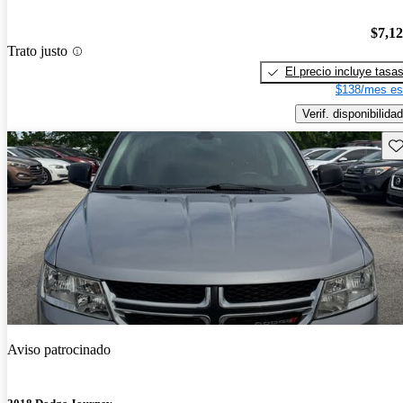
$7,1
Trato justo
El precio incluye tasa
$138/mes es
Verif. disponibilidad
Gu
Aviso patrocinado