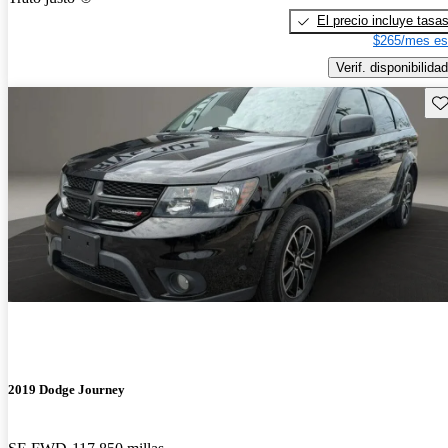
El precio incluye tasa
$265/mes es
Verif. disponibilidad
Gu
2019 Dodge Journey