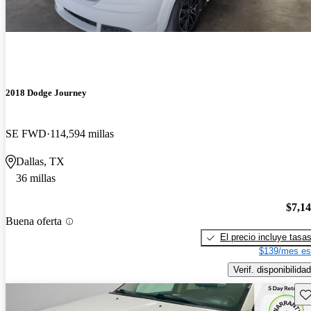
2018 Dodge Journey
SE FWD
114,594 millas
Dallas, TX
36 millas
$7,1
Buena oferta
El precio incluye tasa
$139/mes es
Verif. disponibilidad
Gu