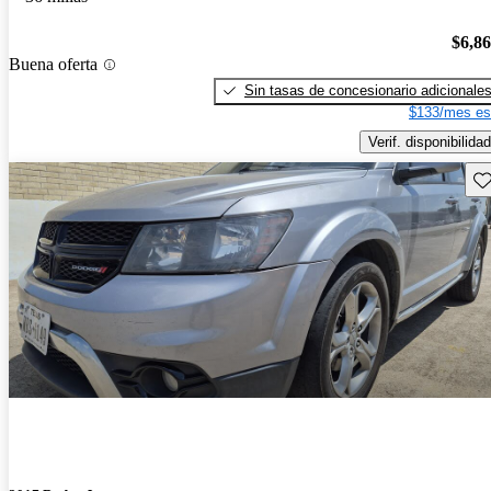
$6,8
Buena oferta
Sin tasas de concesionario adicionale
$133/mes es
Verif. disponibilidad
Gu