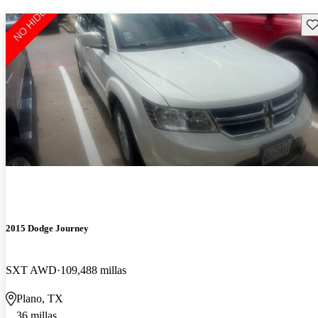
Gu
2015 Dodge Journey
SXT AWD
109,488 millas
Plano, TX
36 millas