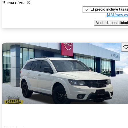
Buena oferta
El precio incluye tasa
$181/mes es
Verif. disponibilidad
Gu