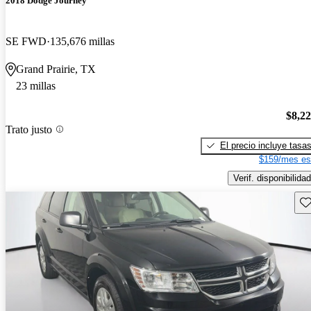
2018 Dodge Journey
SE FWD
135,676 millas
Grand Prairie, TX
23 millas
$8,2
Trato justo
El precio incluye tasa
$159/mes es
Verif. disponibilidad
Gu