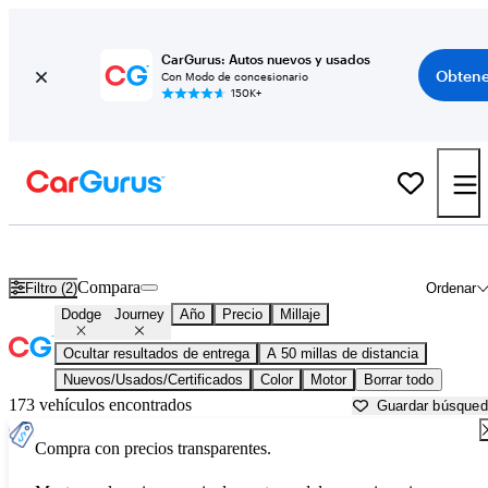
CarGurus: Autos nuevos y usados
Obtene
Con Modo de concesionario
150K+
Dodge Journey usados en venta cerca de
Fort Worth, TX
Compara
Filtro (2)
Ordenar
Dodge
Journey
Año
Precio
Millaje
Ocultar resultados de entrega
A 50 millas de distancia
Nuevos/Usados/Certificados
Color
Motor
Borrar todo
173 vehículos encontrados
Guardar búsque
Compra con precios transparentes.