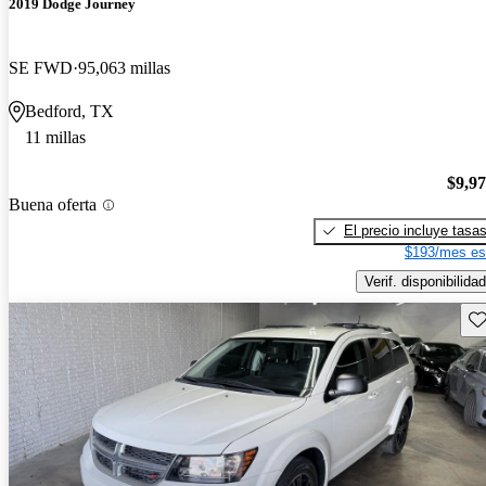
2019 Dodge Journey
SE FWD
95,063 millas
Bedford, TX
11 millas
$9,9
Buena oferta
El precio incluye tasa
$193/mes es
Verif. disponibilidad
Gu