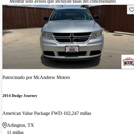
Mostrar solo avisos que incluyan tasas del concesionario
Gu
Patrocinado por
McAndrew Motors
2014 Dodge Journey
American Value Package FWD
102,247 millas
Arlington, TX
11 millas