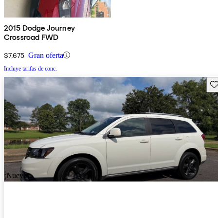
2015 Dodge Journey
Crossroad FWD
$7,675
Gran oferta
Incluye tarifas de conc.
Gu
¡Nuevo!