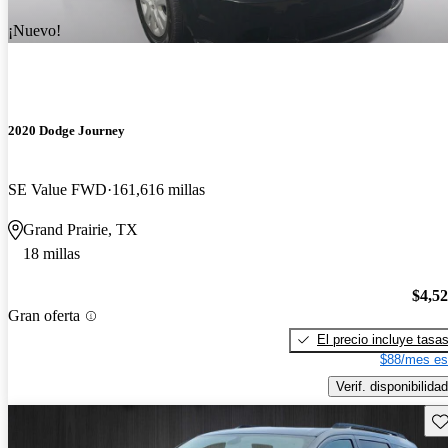
¡Nuevo!
2020 Dodge Journey
SE Value FWD
161,616 millas
Grand Prairie, TX
18 millas
$4,5
Gran oferta
El precio incluye tasa
$88/mes es
Verif. disponibilidad
Gu