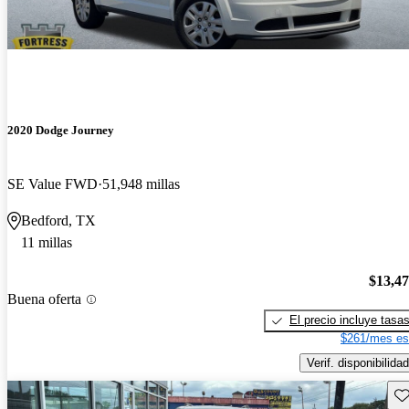
2020 Dodge Journey
SE Value FWD
51,948 millas
Bedford, TX
11 millas
$13,4
Buena oferta
El precio incluye tasa
$261/mes es
Verif. disponibilidad
Gu