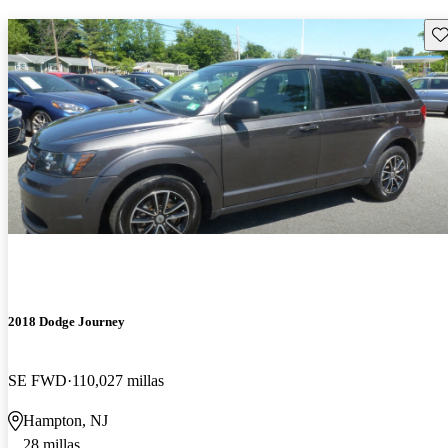
Gu
2018 Dodge Journey
SE FWD
110,027 millas
Hampton, NJ
28 millas