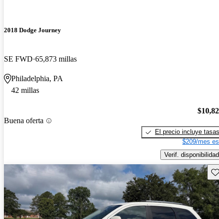
2018 Dodge Journey
SE FWD
65,873 millas
Philadelphia, PA
42 millas
$10,8
Buena oferta
El precio incluye tasa
$209/mes es
Verif. disponibilidad
Gu