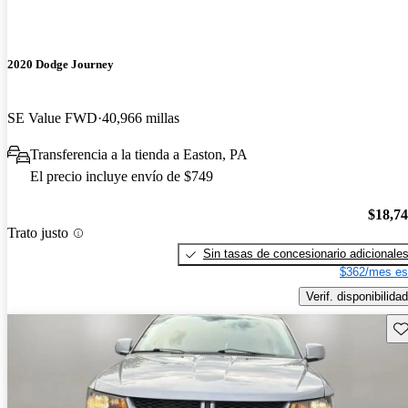
2020 Dodge Journey
SE Value FWD
40,966 millas
Transferencia a la tienda a Easton, PA
El precio incluye envío de $749
$18,7
Trato justo
Sin tasas de concesionario adicionale
$362/mes es
Verif. disponibilidad
Gu