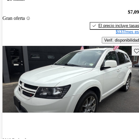
$7,0
Gran oferta
El precio incluye tasa
$137/mes es
Verif. disponibilidad
Gu