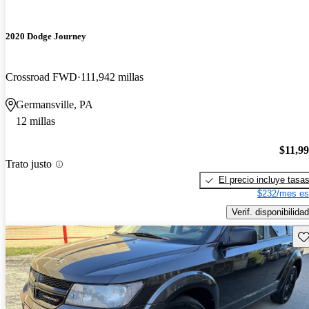
2020 Dodge Journey
Crossroad FWD
111,942 millas
Germansville, PA
12 millas
$11,9
Trato justo
El precio incluye tasa
$232/mes es
Verif. disponibilidad
Gu