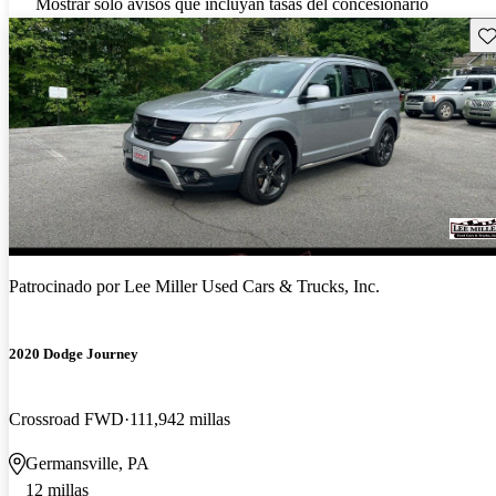
Mostrar solo avisos que incluyan tasas del concesionario
Gu
Patrocinado por
Lee Miller Used Cars & Trucks, Inc.
2020 Dodge Journey
Crossroad FWD
111,942 millas
Germansville, PA
12 millas