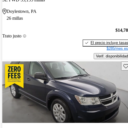
Doylestown, PA
26 millas
$14,7
Trato justo
El precio incluye tasa
$285/mes es
Verif. disponibilidad
Gu