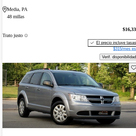
Media, PA
48 millas
$16,3
Trato justo
El precio incluye tasa
$315/mes es
Verif. disponibilidad
Gu