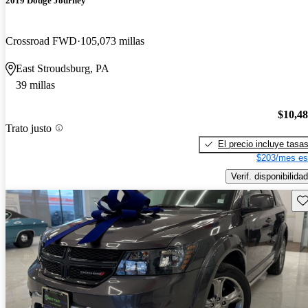
2019 Dodge Journey
Crossroad FWD
105,073 millas
East Stroudsburg, PA
39 millas
$10,4
Trato justo
El precio incluye tasa
$203/mes es
Verif. disponibilidad
Gu