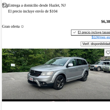
Entrega a domicilio desde Hazlet, NJ
El precio incluye envío de $104
$6,3
Gran oferta
El precio incluye tasa
$124/mes es
Verif. disponibilidad
Gu