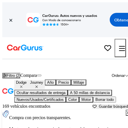
CarGurus: Autos nuevos y usados
Obtene
Con Modo de concesionario
150K+
Dodge Journey usados en venta cerca de
Allentown, PA
Compara
Filtro (2)
Ordenar
Dodge
Journey
Año
Precio
Millaje
Ocultar resultados de entrega
A 50 millas de distancia
Nuevos/Usados/Certificados
Color
Motor
Borrar todo
169 vehículos encontrados
Guardar búsque
Compra con precios transparentes.