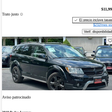
$11,9
Trato justo
El precio incluye tasa
$232/mes es
Verif. disponibilidad
Gu
Aviso patrocinado