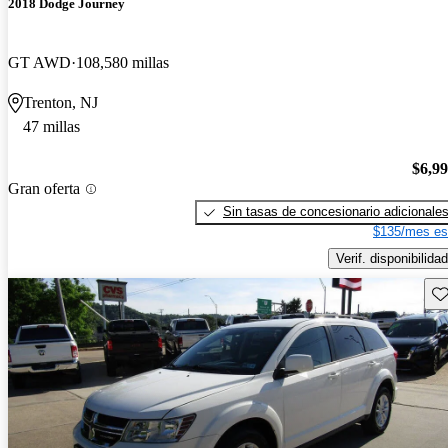
2018 Dodge Journey
GT AWD
108,580 millas
Trenton, NJ
47 millas
$6,9
Gran oferta
Sin tasas de concesionario adicionale
$135/mes es
Verif. disponibilidad
Gu