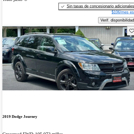
Sin tasas de concesionario adicionale
$106/mes es
Verif. disponibilidad
Gu
2019 Dodge Journey