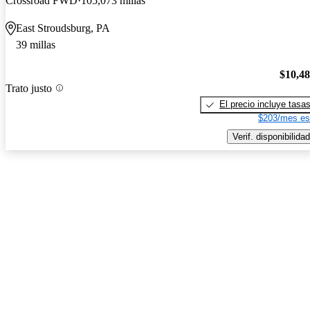
Crossroad FWD
105,073 millas
East Stroudsburg, PA
39 millas
$10,4
Trato justo
El precio incluye tasa
$203/mes es
Verif. disponibilidad