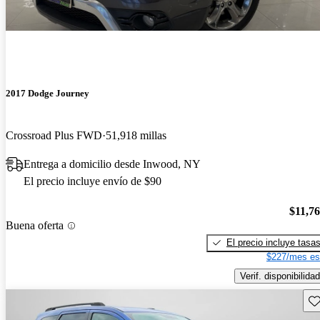
2017 Dodge Journey
Crossroad Plus FWD
51,918 millas
Entrega a domicilio desde Inwood, NY
El precio incluye envío de $90
$11,7
Buena oferta
El precio incluye tasa
$227/mes es
Verif. disponibilidad
Gu