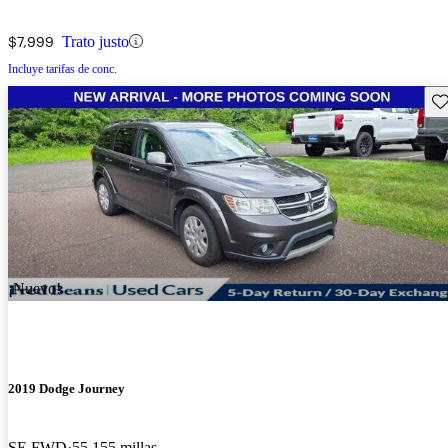
$7,999
Trato justo
Incluye tarifas de conc.
Gu
¡Nuevo!
2019 Dodge Journey
SE FWD
55,155 millas