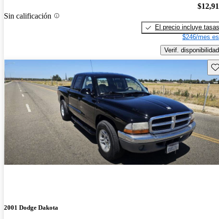
$12,9
Sin calificación
El precio incluye tasa
$246/mes es
Verif. disponibilidad
Gu
2001 Dodge Dakota