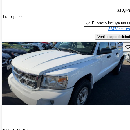
$12,9
Trato justo
El precio incluye tasa
$247/mes es
Verif. disponibilidad
Gu