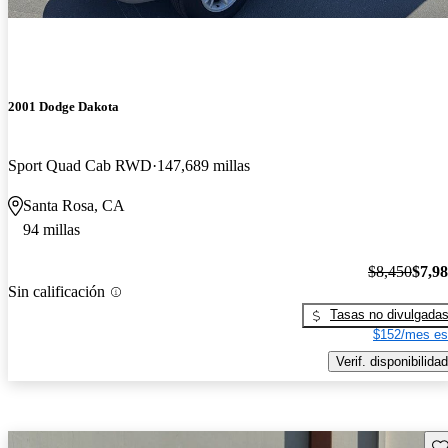
2001 Dodge Dakota
Sport Quad Cab RWD
147,689 millas
Santa Rosa, CA
94 millas
$8,450
$7,9
Sin calificación
Tasas no divulgada
$152/mes es
Verif. disponibilidad
Gu