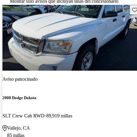
Mostrar solo avisos que incluyan tasas del concesionario
Gu
Aviso patrocinado
2008 Dodge Dakota
SLT Crew Cab RWD
89,919 millas
Vallejo, CA
85 millas