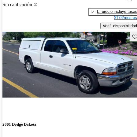
Sin calificación
El precio incluye tasa
$173/mes es
Verif. disponibilidad
Gu
2001 Dodge Dakota