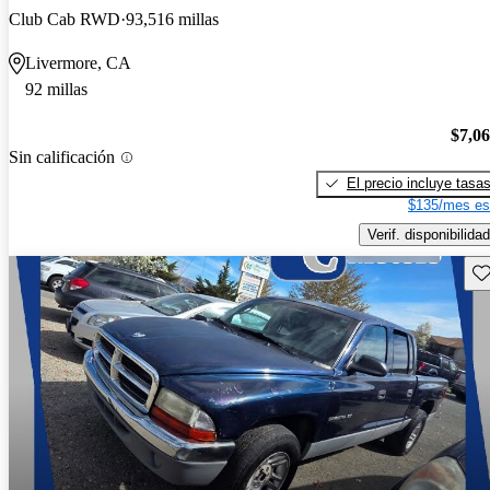
Club Cab RWD
93,516 millas
Livermore, CA
92 millas
$7,0
Sin calificación
El precio incluye tasa
$135/mes es
Verif. disponibilidad
Gu