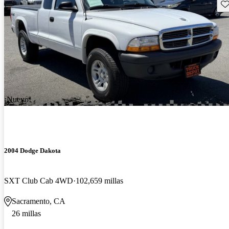
Gu
¡Nuevo!
2004 Dodge Dakota
SXT Club Cab 4WD
102,659 millas
Sacramento, CA
26 millas