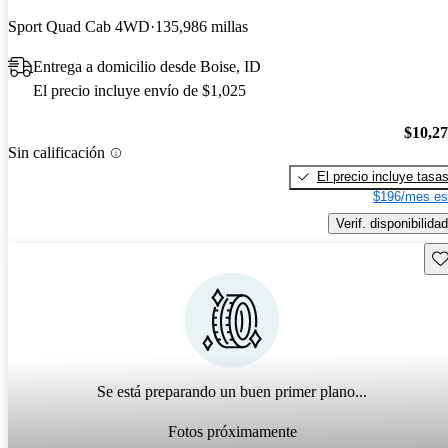
Sport Quad Cab 4WD
135,986 millas
Entrega a domicilio desde Boise, ID
El precio incluye envío de $1,025
$10,2
Sin calificación
El precio incluye tasa
$196/mes es
Verif. disponibilidad
Gu
Se está preparando un buen primer plano...
Fotos próximamente