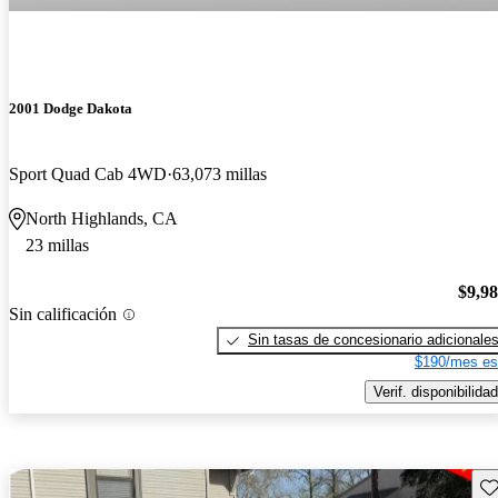
2001 Dodge Dakota
Sport Quad Cab 4WD
63,073 millas
North Highlands, CA
23 millas
$9,9
Sin calificación
Sin tasas de concesionario adicionale
$190/mes es
Verif. disponibilidad
Gu