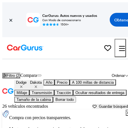
CarGurus: Autos nuevos y usados
Obtene
Con Modo de concesionario
150K+
Dodge Dakota usados en venta cerca de
Auburn, CA
Compara
Filtro (2)
Ordenar
Dodge
Dakota
Año
Precio
A 100 millas de distancia
Millaje
Transmisión
Tracción
Ocultar resultados de entrega
Tamaño de la cabina
Borrar todo
26 vehículos encontrados
Guardar búsque
Compra con precios transparentes.