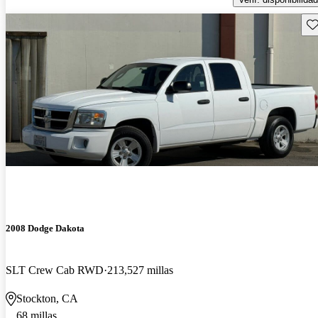
Gu
2008 Dodge Dakota
SLT Crew Cab RWD
213,527 millas
Stockton, CA
68 millas