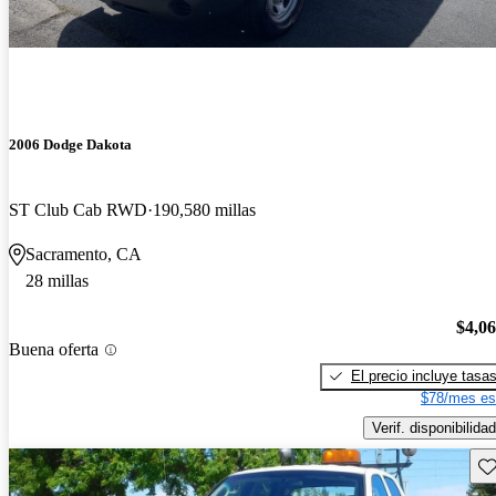
2006 Dodge Dakota
ST Club Cab RWD
190,580 millas
Sacramento, CA
28 millas
$4,0
Buena oferta
El precio incluye tasa
$78/mes es
Verif. disponibilidad
Gu