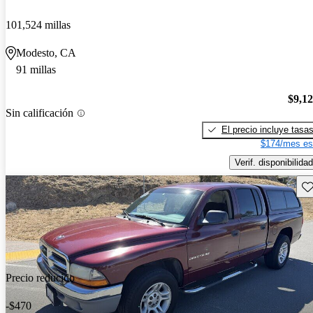
101,524 millas
Modesto, CA
91 millas
$9,1
Sin calificación
El precio incluye tasa
$174/mes es
Verif. disponibilidad
Gu
Precio reducido
-$470