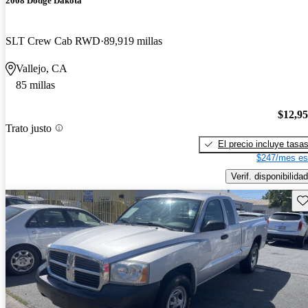
2008 Dodge Dakota
SLT Crew Cab RWD
89,919 millas
Vallejo, CA
85 millas
$12,9
Trato justo
El precio incluye tasa
$247/mes es
Verif. disponibilidad
Gu