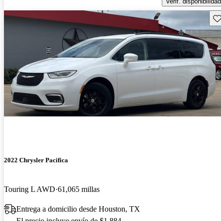
Verif. disponibilidad
Gu
2022 Chrysler Pacifica
Touring L AWD
61,065 millas
Entrega a domicilio desde Houston, TX
El precio incluye envío de $1,884