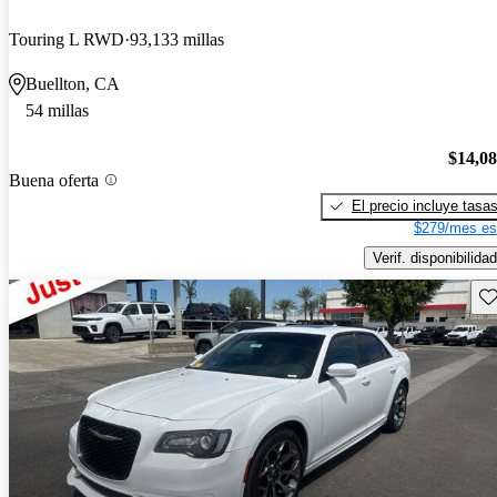
Touring L RWD
93,133 millas
Buellton, CA
54 millas
$14,0
Buena oferta
El precio incluye tasa
$279/mes es
Verif. disponibilidad
Gu