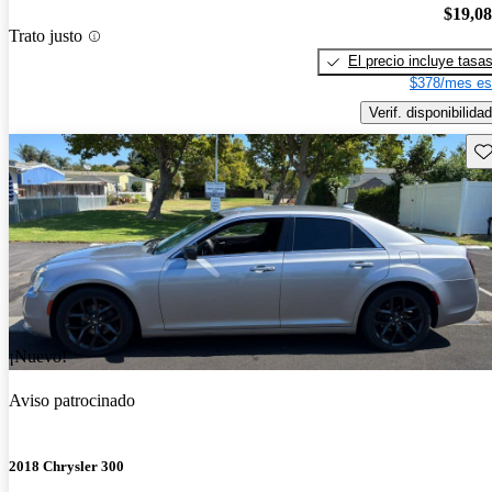
$19,0
Trato justo
El precio incluye tasa
$378/mes es
Verif. disponibilidad
Gu
¡Nuevo!
Aviso patrocinado
2018 Chrysler 300