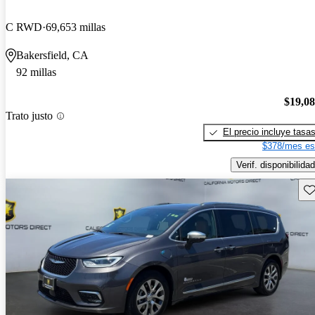
C RWD
69,653 millas
Bakersfield, CA
92 millas
$19,0
Trato justo
El precio incluye tasa
$378/mes es
Verif. disponibilidad
Gu