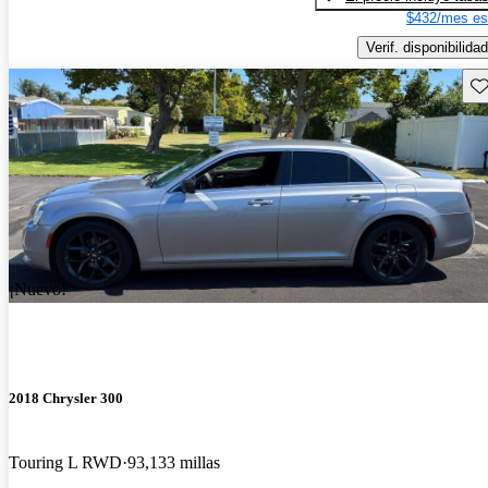
$432/mes es
Verif. disponibilidad
Gu
¡Nuevo!
2018 Chrysler 300
Touring L RWD
93,133 millas