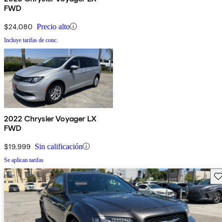
FWD
$24,080
Precio alto
Incluye tarifas de conc.
2022 Chrysler Voyager LX
FWD
$19,999
Sin calificación
Se aplican tarifas
Gu