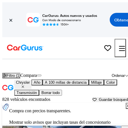
CarGurus: Autos nuevos y usados
Obtene
Con Modo de concesionario
150K+
Autos Chrysler usados en venta cerca de
San Luis Obispo, CA
Compara
Filtro (1)
Ordenar
Chrysler
Año
A 100 millas de distancia
Millaje
Color
Transmisión
Borrar todo
828 vehículos encontrados
Guardar búsque
Compra con precios transparentes.
Mostrar solo avisos que incluyan tasas del concesionario