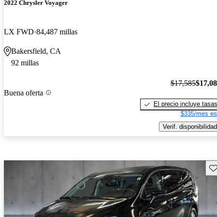
2022 Chrysler Voyager
LX FWD
84,487 millas
Bakersfield, CA
92 millas
$17,585
$17,0
Buena oferta
El precio incluye tasa
$335/mes es
Verif. disponibilidad
Gu