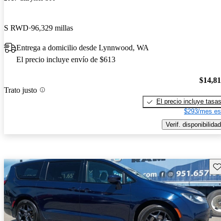
S RWD
96,329 millas
Entrega a domicilio desde Lynnwood, WA
El precio incluye envío de $613
$14,8
Trato justo
El precio incluye tasa
$293/mes es
Verif. disponibilidad
Gu