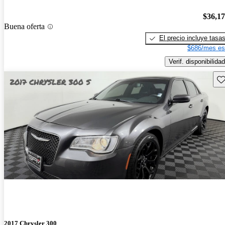
$36,1
Buena oferta
El precio incluye tasa
$686/mes es
Verif. disponibilidad
Gu
2017 Chrysler 300