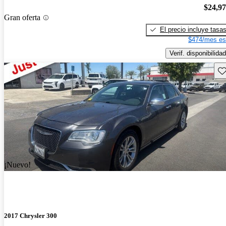
$24,9
Gran oferta
El precio incluye tasa
$474/mes es
Verif. disponibilidad
Gu
¡Nuevo!
2017 Chrysler 300