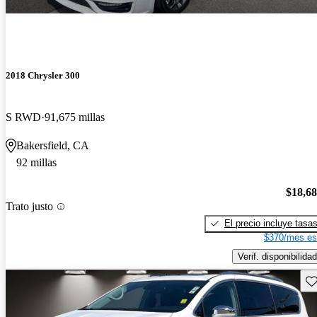
2018 Chrysler 300
S RWD
91,675 millas
Bakersfield, CA
92 millas
$18,6
Trato justo
El precio incluye tasa
$370/mes es
Verif. disponibilidad
Gu