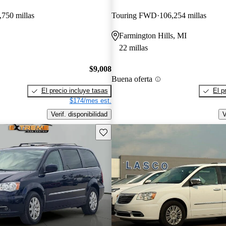
,750 millas
Touring FWD
106,254 millas
Farmington Hills, MI
22 millas
$9,008
Buena oferta
El precio incluye tasas
El p
$174/mes est.
Verif. disponibilidad
V
Guarda este Aviso