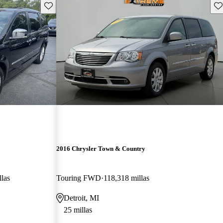
Guarda este Aviso
Gu
2016 Chrysler Town & Country
las
Touring FWD
118,318 millas
Detroit, MI
25 millas