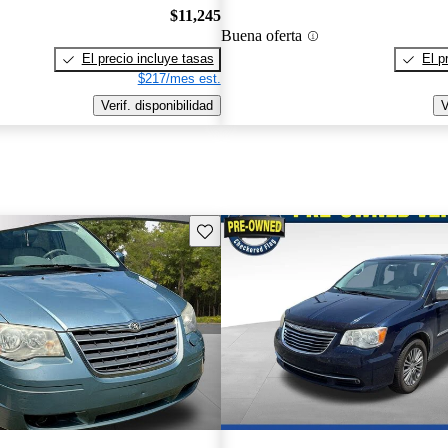
$11,245
Buena oferta
El precio incluye tasas
El p
$217/mes est.
Verif. disponibilidad
V
Guarda este Aviso