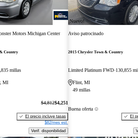
¡Nuevo!
nster Motors Michigan Center
Aviso patrocinado
 & Country
2015 Chrysler Town & Country
,835 millas
Limited Platinum FWD
130,855 mil
, MI
Flint, MI
49 millas
$4,812
$4,251
Buena oferta
El precio incluye tasas
El p
$82/mes est.
Verif. disponibilidad
V