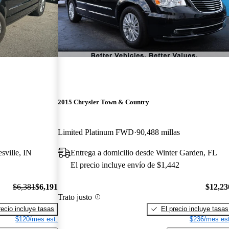
2015 Chrysler Town & Country
Limited Platinum FWD
90,488 millas
sville, IN
Entrega a domicilio desde Winter Garden, FL
El precio incluye envío de $1,442
$6,381
$6,191
$12,23
Trato justo
recio incluye tasas
El precio incluye tasas
$120/mes est.
$236/mes est