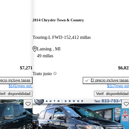
2014 Chrysler Town & Country
Touring-L FWD
152,412 millas
Lansing , MI
49 millas
$7,271
$6,02
Trato justo
recio incluye tasas
El precio incluye tasas
$141/mes est.
$117/mes est
erif. disponibilidad
Verif. disponibilidad
Guarda este Aviso
Gu