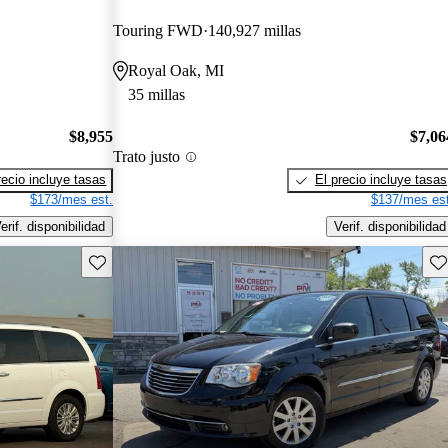
Touring FWD
140,927 millas
Royal Oak, MI
35 millas
$8,955
$7,06
Trato justo
recio incluye tasas
El precio incluye tasas
$173/mes est.
$137/mes est
erif. disponibilidad
Verif. disponibilidad
Guarda este Aviso
Gu