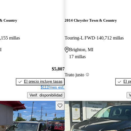
 & Country
2014 Chrysler Town & Country
,155 millas
Touring-L FWD
140,712 millas
I
Brighton, MI
17 millas
$5,807
Trato justo
El precio incluye tasas
El p
$112/mes est.
Verif. disponibilidad
V
Guarda este Aviso