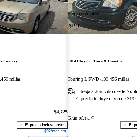
Precio reducido
-$190
 & Country
2014 Chrysler Town & Country
,450 millas
Touring-L FWD
130,456 millas
Entrega a domicilio desde Noble
El precio incluye envío de $192
$4,725
Gran oferta
El precio incluye tasas
El p
$92/mes est.