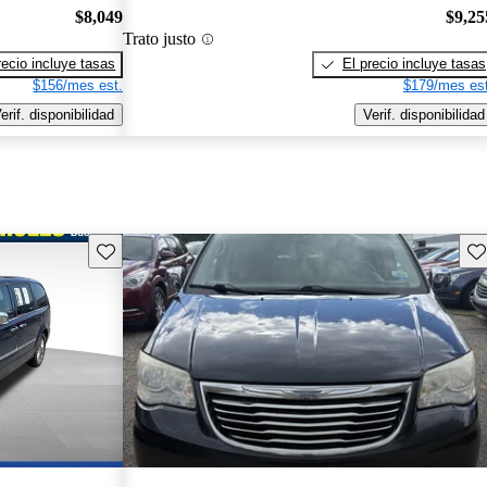
$8,049
$9,25
Trato justo
recio incluye tasas
El precio incluye tasas
$156/mes est.
$179/mes est
erif. disponibilidad
Verif. disponibilidad
Guarda este Aviso
Gu