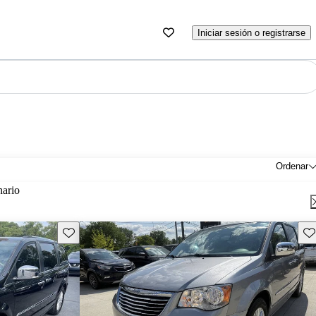
Iniciar sesión o registrarse
Ordenar
nario
Guarda este Aviso
Gu