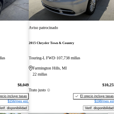
Aviso patrocinado
2015 Chrysler Town & Country
las
Touring-L FWD
107,738 millas
Farmington Hills, MI
22 millas
$8,049
$10,25
Trato justo
recio incluye tasas
El precio incluye tasas
$156/mes est.
$198/mes est
erif. disponibilidad
Verif. disponibilidad