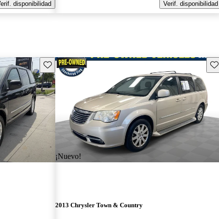
erif. disponibilidad
Verif. disponibilidad
Guarda este Aviso
Gu
¡Nuevo!
2013 Chrysler Town & Country