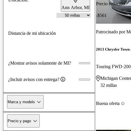
Precio reducido
Ann Arbor, MI
-$561
Patrocinado por
Mo
Distancia de mi ubicación
2013 Chrysler Town
¿Mostrar avisos solamente de MI?
Touring FWD
200
Michigan Center
¿Incluir avisos con entrega?
32 millas
Marca y modelo
Buena oferta
Precio y pago