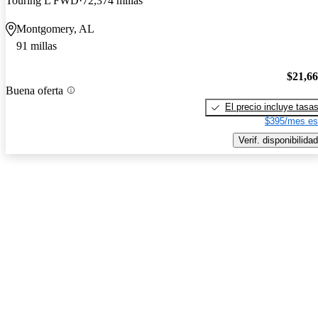
Touring L FWD
72,374 millas
Montgomery, AL
91 millas
$21,6
Buena oferta
El precio incluye tasa
$395/mes es
Verif. disponibilidad