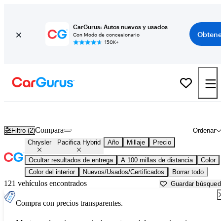
CarGurus: Autos nuevos y usados
Obtene
Con Modo de concesionario
150K+
Chrysler Pacifica Hybrid usados en venta cerca de
Anniston, AL
Compara
Filtro (2)
Ordenar
Chrysler
Pacifica Hybrid
Año
Millaje
Precio
Ocultar resultados de entrega
A 100 millas de distancia
Color
Color del interior
Nuevos/Usados/Certificados
Borrar todo
121 vehículos encontrados
Guardar búsque
Compra con precios transparentes.