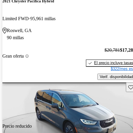
2021 Chrysler Pacifica Hybrid
Limited FWD
95,961 millas
Roswell, GA
90 millas
$20,781
$17,2
Gran oferta
El precio incluye tasa
$322/mes es
Verif. disponibilidad
Gu
Precio reducido