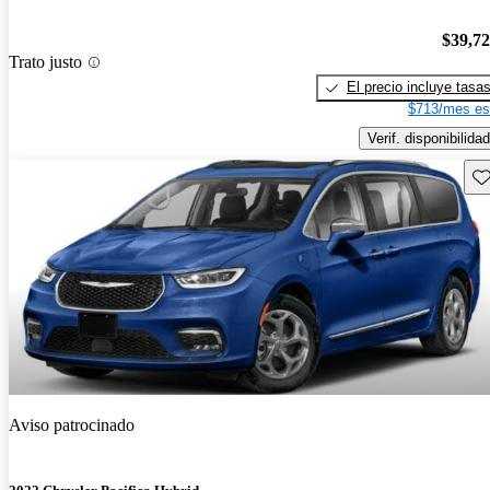
$39,7
Trato justo
El precio incluye tasa
$713/mes es
Verif. disponibilidad
Gu
Aviso patrocinado