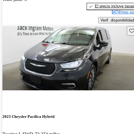
El precio incluye tasa
$474/mes es
Verif. disponibilidad
Gu
2023 Chrysler Pacifica Hybrid