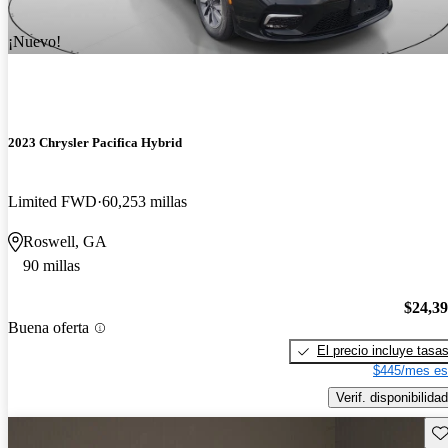
¡Nuevo!
2023 Chrysler Pacifica Hybrid
Limited FWD
60,253 millas
Roswell, GA
90 millas
$24,3
Buena oferta
El precio incluye tasa
$445/mes es
Verif. disponibilidad
Gu