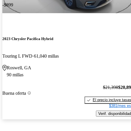
-$899
2023 Chrysler Pacifica Hybrid
Touring L FWD
61,040 millas
Roswell, GA
90 millas
$21,398
$20,8
Buena oferta
El precio incluye tasa
$381/mes es
Verif. disponibilidad