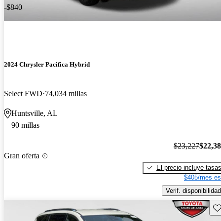
-$840
2024 Chrysler Pacifica Hybrid
Select FWD
74,034 millas
Huntsville, AL
90 millas
$23,227
$22,3
Gran oferta
El precio incluye tasa
$405/mes es
Verif. disponibilidad
Gu