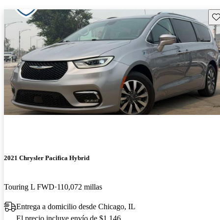
Gu
2021 Chrysler Pacifica Hybrid
Touring L FWD
110,072 millas
Entrega a domicilio desde Chicago, IL
El precio incluye envío de $1,146