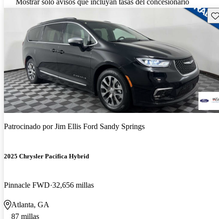
Mostrar solo avisos que incluyan tasas del concesionario
Gu
Patrocinado por
Jim Ellis Ford Sandy Springs
2025 Chrysler Pacifica Hybrid
Pinnacle FWD
32,656 millas
Atlanta, GA
87 millas