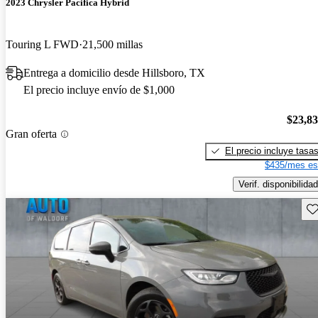
2023 Chrysler Pacifica Hybrid
Touring L FWD
21,500 millas
Entrega a domicilio desde Hillsboro, TX
El precio incluye envío de $1,000
$23,8
Gran oferta
El precio incluye tasa
$435/mes es
Verif. disponibilidad
Gu