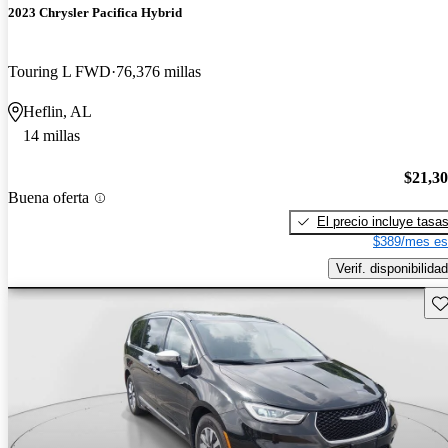
2023 Chrysler Pacifica Hybrid
Touring L FWD
76,376 millas
Heflin, AL
14 millas
$21,3
Buena oferta
El precio incluye tasa
$389/mes es
Verif. disponibilidad
Gu