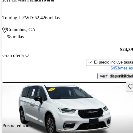
2022 Chrysler Pacifica Hybrid
Touring L FWD
52,426 millas
Columbus, GA
98 millas
$24,3
Gran oferta
El precio incluye tasa
$453/mes es
Verif. disponibilidad
Gu
Precio reducido