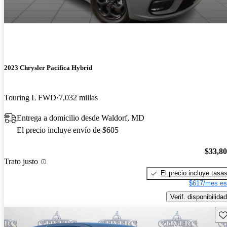
2023 Chrysler Pacifica Hybrid
Touring L FWD
7,032 millas
Entrega a domicilio desde Waldorf, MD
El precio incluye envío de $605
$33,8
Trato justo
El precio incluye tasa
$617/mes es
Verif. disponibilidad
Gu