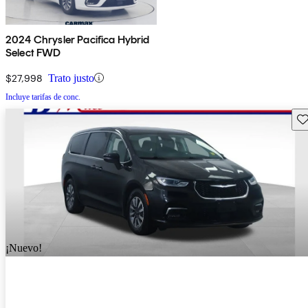
2024 Chrysler Pacifica Hybrid
Select FWD
$27,998
Trato justo
Incluye tarifas de conc.
Gu
¡Nuevo!