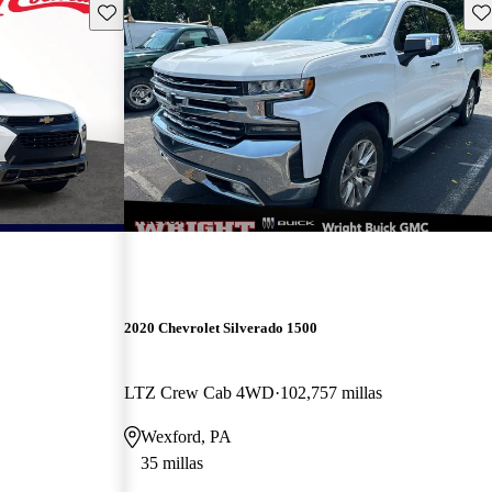
Guarda este Aviso
Gu
¡Nuevo!
2020 Chevrolet Silverado 1500
LTZ Crew Cab 4WD
102,757 millas
Wexford, PA
35 millas