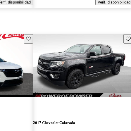
erif. disponibilidad
Verif. disponibilidad
Guarda este Aviso
Gu
¡Nuevo!
2017 Chevrolet Colorado