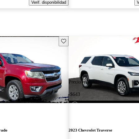
Verif. disponibilidad
V
Guarda este Aviso
Precio reducido
-$643
rado
2023 Chevrolet Traverse