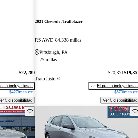
2021 Chevrolet Trailblazer
RS AWD
84,338 millas
Pittsburgh, PA
25 millas
$22,289
$20,351
$19,35
Trato justo
recio incluye tasas
El precio incluye tasas
$427/mes est.
$370/mes est
erif. disponibilidad
Verif. disponibilidad
Guarda este Aviso
Gu