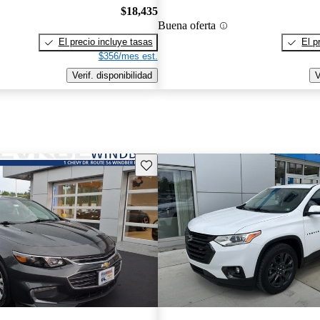
$18,435
Buena oferta
El precio incluye tasas
El p
$356/mes est.
Verif. disponibilidad
V
Guarda este Aviso