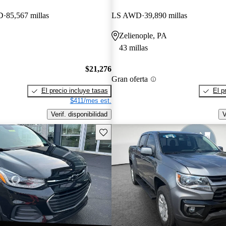
D
85,567 millas
LS AWD
39,890 millas
Zelienople, PA
43 millas
$21,276
Gran oferta
El precio incluye tasas
El p
$411/mes est.
Verif. disponibilidad
V
Guarda este Aviso