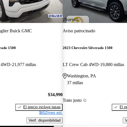
¡Nuevo!
glier Buick GMC
Aviso patrocinado
erado 1500
2023 Chevrolet Silverado 1500
b 4WD
21,977 millas
LT Crew Cab 4WD
19,880 millas
Washington, PA
37 millas
$34,990
Trato justo
El precio incluye tasas
El p
$652/mes est.
Verif. disponibilidad
V