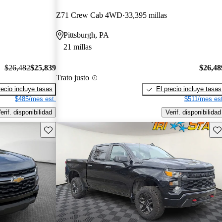
Z71 Crew Cab 4WD
33,395 millas
Pittsburgh, PA
21 millas
$26,482
$25,839
$26,48
Trato justo
recio incluye tasas
El precio incluye tasas
$485/mes est.
$511/mes est
erif. disponibilidad
Verif. disponibilidad
Guarda este Aviso
Gu