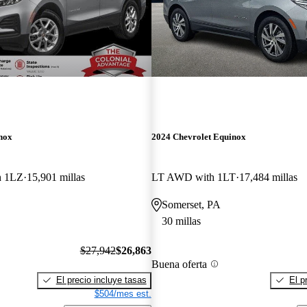
nox
2024 Chevrolet Equinox
h 1LZ
15,901 millas
LT AWD with 1LT
17,484 millas
Somerset, PA
30 millas
$27,942
$26,863
Buena oferta
El precio incluye tasas
El p
$504/mes est.