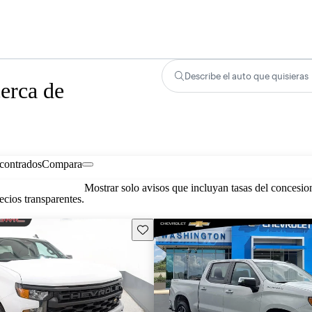
Describe el auto que quisieras
erca de
contrados
Compara
Mostrar solo avisos que incluyan tasas del concesio
cios transparentes.
Guarda este Aviso