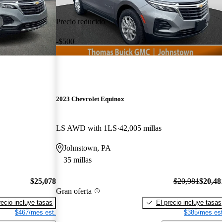
Precio reducido
-$500
2023 Chevrolet Equinox
LS AWD with 1LS
42,005 millas
Johnstown, PA
35 millas
$25,078
$20,981
$20,48
Gran oferta
recio incluye tasas
El precio incluye tasas
$467/mes est.
$385/mes est