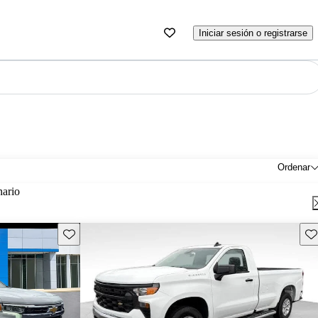
Iniciar sesión o registrarse
Ordenar
nario
Guarda este Aviso
Gu