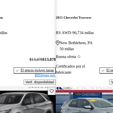
bu
2021 Chevrolet Traverse
illas
RS AWD
96,734 millas
New Bethlehem, PA
50 millas
Buena oferta
$13,478
$13,078
Certificados por el
El precio incluye tasas
El p
fabricante
$253/mes est.
Verif. disponibilidad
V
Guarda este Aviso