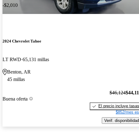
-$2,010
2024 Chevrolet Tahoe
LT RWD
65,131 millas
Benton, AR
45 millas
$46,124
$44,1
Buena oferta
El precio incluye tasa
$852/mes es
Verif. disponibilidad