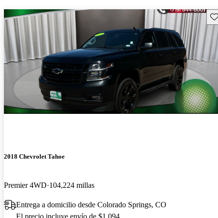
Gu
2018 Chevrolet Tahoe
Premier 4WD
104,224 millas
Entrega a domicilio desde Colorado Springs, CO
El precio incluye envío de $1,094