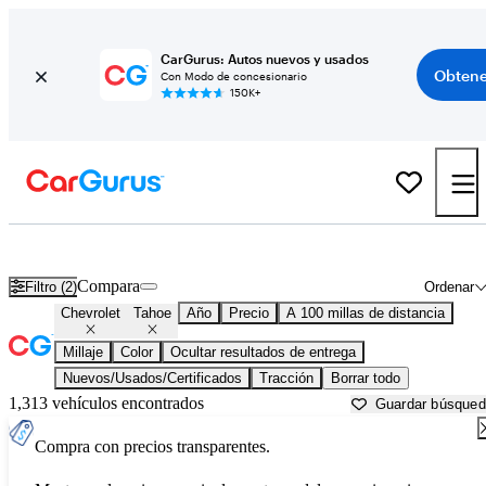
CarGurus: Autos nuevos y usados
Obtene
Con Modo de concesionario
150K+
Chevrolet Tahoe usados en venta cerca de
Arkadelphia, AR
Compara
Filtro (2)
Ordenar
Chevrolet
Tahoe
Año
Precio
A 100 millas de distancia
Millaje
Color
Ocultar resultados de entrega
Nuevos/Usados/Certificados
Tracción
Borrar todo
1,313 vehículos encontrados
Guardar búsque
Compra con precios transparentes.