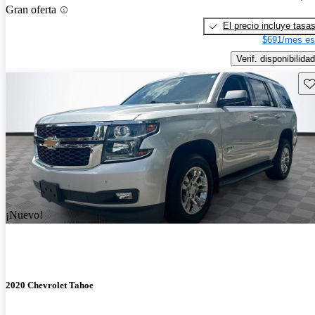
Gran oferta
El precio incluye tasa
$691/mes es
Verif. disponibilidad
Gu
¡Nuevo!
2020 Chevrolet Tahoe