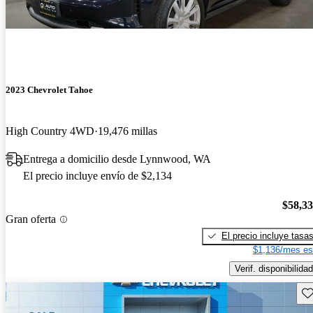
2023 Chevrolet Tahoe
High Country 4WD
19,476 millas
Entrega a domicilio desde Lynnwood, WA
El precio incluye envío de $2,134
$58,3
Gran oferta
El precio incluye tasa
$1,136/mes es
Verif. disponibilidad
Gu