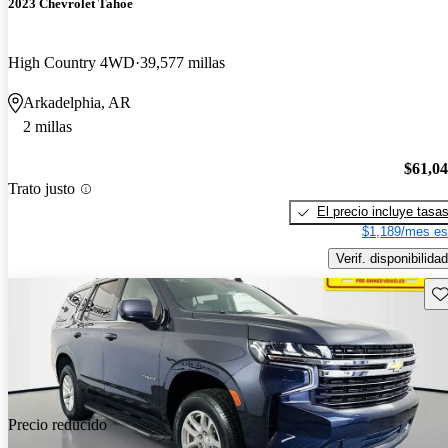
2023 Chevrolet Tahoe
High Country 4WD
39,577 millas
Arkadelphia, AR
2 millas
$61,0
Trato justo
El precio incluye tasa
$1,189/mes es
Verif. disponibilidad
Gu
Precio reducido