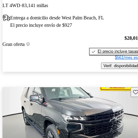
LT 4WD
83,141 millas
Entrega a domicilio desde West Palm Beach, FL
El precio incluye envío de $927
$28,0
Gran oferta
El precio incluye tasa
$561/mes es
Verif. disponibilidad
Gu