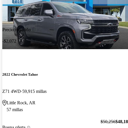
Precio reducido
-$2,072
2022 Chevrolet Tahoe
Z71 4WD
59,915 millas
Little Rock, AR
57 millas
$50,256
$48,1
Buena oferta