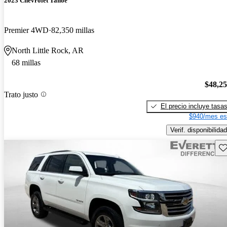
2023 Chevrolet Tahoe
Premier 4WD
82,350 millas
North Little Rock, AR
68 millas
$48,2
Trato justo
El precio incluye tasa
$940/mes es
Verif. disponibilidad
Gu