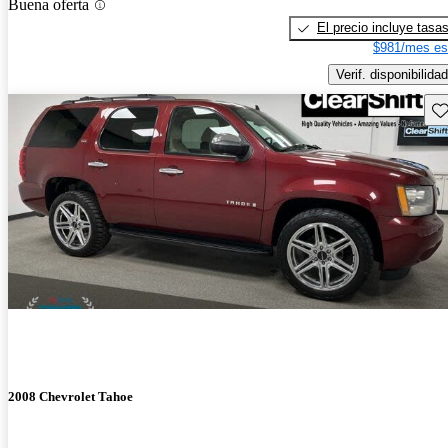
Buena oferta
El precio incluye tasa
$981/mes es
Verif. disponibilidad
Gu
2008 Chevrolet Tahoe