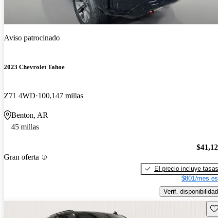
Aviso patrocinado
2023 Chevrolet Tahoe
Z71 4WD
100,147 millas
Benton, AR
45 millas
$41,1
Gran oferta
El precio incluye tasa
$801/mes es
Verif. disponibilidad
Gu