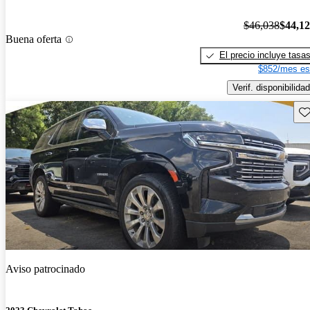
$46,038
$44,1
Buena oferta
El precio incluye tasa
$852/mes es
Verif. disponibilidad
Gu
Aviso patrocinado