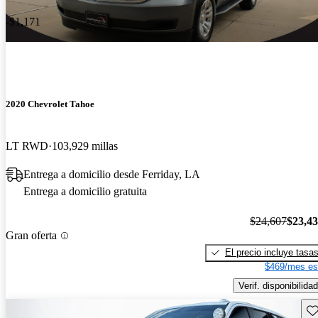
-$1,171
2020 Chevrolet Tahoe
LT RWD
103,929 millas
Entrega a domicilio desde Ferriday, LA
Entrega a domicilio gratuita
$24,607
$23,4
Gran oferta
El precio incluye tasa
$469/mes es
Verif. disponibilidad
Gu