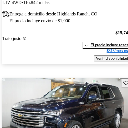
LTZ 4WD
116,842 millas
Entrega a domicilio desde Highlands Ranch, CO
El precio incluye envío de $1,000
$15,7
Trato justo
El precio incluye tasa
$315/mes es
Verif. disponibilidad
Gu