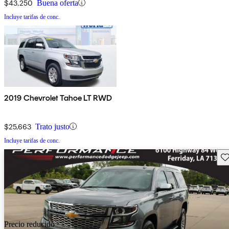
$43,250
Buena oferta
Incluye tarifas de conc.
2019 Chevrolet Tahoe LT RWD
$25,663
Trato justo
Incluye tarifas de conc.
Gu
Precio reducido