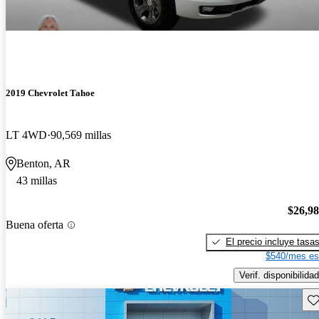
2019 Chevrolet Tahoe
LT 4WD
90,569 millas
Benton, AR
43 millas
$26,9
Buena oferta
El precio incluye tasa
$540/mes es
Verif. disponibilidad
Gu