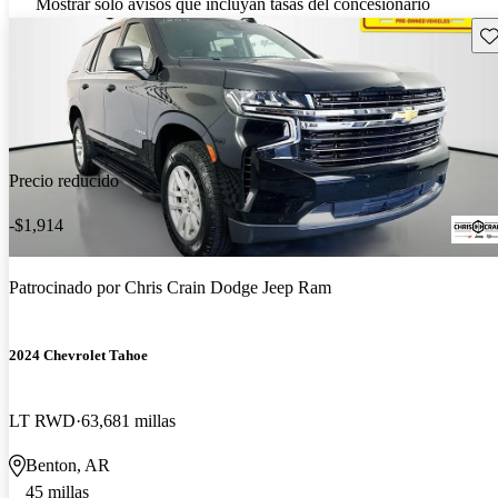
Mostrar solo avisos que incluyan tasas del concesionario
Gu
Precio reducido
-$1,914
Patrocinado por
Chris Crain Dodge Jeep Ram
2024 Chevrolet Tahoe
LT RWD
63,681 millas
Benton, AR
45 millas