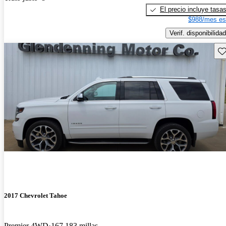
El precio incluye tasa
$988/mes es
Verif. disponibilidad
Gu
2017 Chevrolet Tahoe
Premier 4WD
167,183 millas