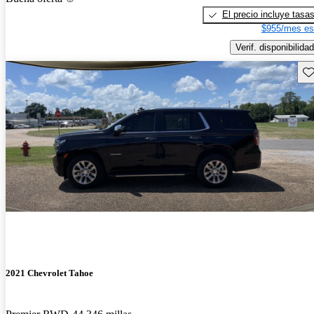
El precio incluye tasa
$955/mes es
Verif. disponibilidad
Gu
2021 Chevrolet Tahoe