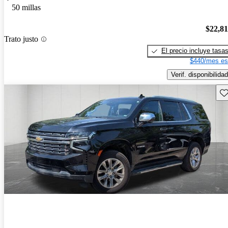
50 millas
$22,8
Trato justo
El precio incluye tasa
$440/mes es
Verif. disponibilidad
Gu