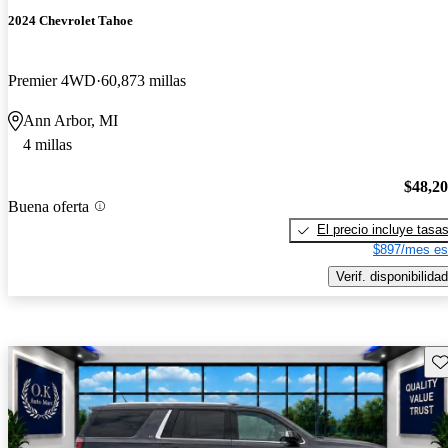
2024 Chevrolet Tahoe
Premier 4WD
60,873 millas
Ann Arbor, MI
4 millas
$48,2
Buena oferta
El precio incluye tasa
$897/mes es
Verif. disponibilidad
Gu