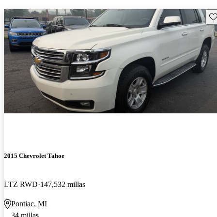
Gu
2015 Chevrolet Tahoe
LTZ RWD
147,532 millas
Pontiac, MI
34 millas