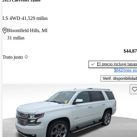
2023 Chevrolet Tahoe
LS 4WD
41,529 millas
Bloomfield Hills, MI
31 millas
$44,8
Trato justo
El precio incluye tasa
$842/mes es
Verif. disponibilidad
Gu