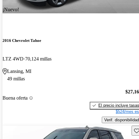
¡Nuevo!
2016 Chevrolet Tahoe
LTZ 4WD
70,124 millas
Lansing, MI
49 millas
$27,1
Buena oferta
El precio incluye tasa
$524/mes es
Verif. disponibilidad
Gu