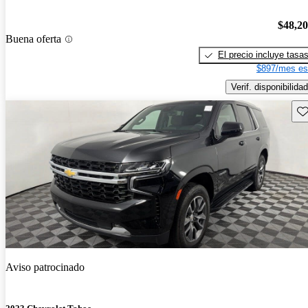
$48,2
Buena oferta
El precio incluye tasa
$897/mes es
Verif. disponibilidad
Gu
Aviso patrocinado