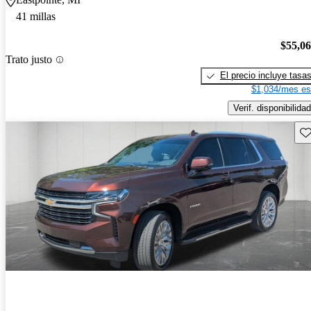
41 millas
$55,0
Trato justo
El precio incluye tasa
$1,034/mes es
Verif. disponibilidad
Gu