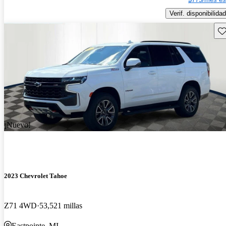
Verif. disponibilidad
Gu
¡Nuevo!
2023 Chevrolet Tahoe
Z71 4WD
53,521 millas
Eastpointe, MI