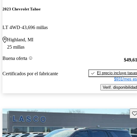
2023 Chevrolet Tahoe
LT 4WD
43,696 millas
Highland, MI
25 millas
Buena oferta
$49,6
El precio incluye tasa
Certificados por el fabricante
$931/mes es
Verif. disponibilidad
Gu