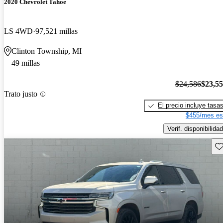
2020 Chevrolet Tahoe
LS 4WD
97,521 millas
Clinton Township, MI
49 millas
$24,586
$23,5
Trato justo
El precio incluye tasa
$455/mes es
Verif. disponibilidad
Gu