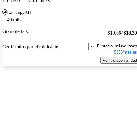
LS 4WD
115,116 millas
Lansing, MI
49 millas
Gran oferta
$19,064
$18,3
El precio incluye tasa
Certificados por el fabricante
$353/mes es
Verif. disponibilidad