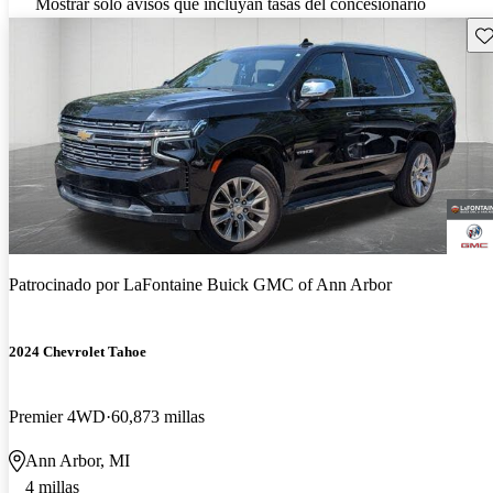
Mostrar solo avisos que incluyan tasas del concesionario
Gu
Patrocinado por
LaFontaine Buick GMC of Ann Arbor
2024 Chevrolet Tahoe
Premier 4WD
60,873 millas
Ann Arbor, MI
4 millas