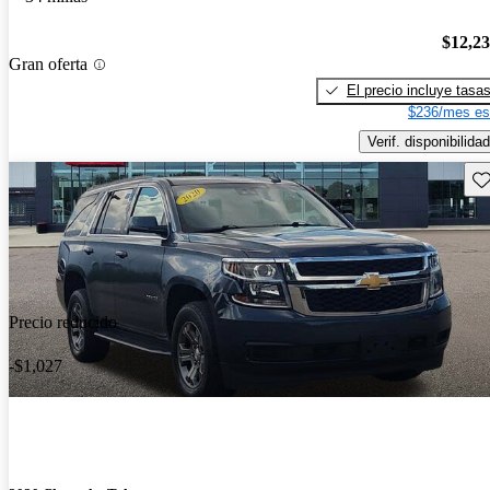
$12,2
Gran oferta
El precio incluye tasa
$236/mes es
Verif. disponibilidad
Gu
Precio reducido
-$1,027