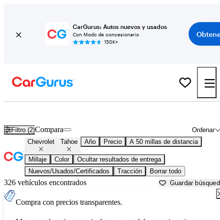
CarGurus: Autos nuevos y usados
Obtene
Con Modo de concesionario
150K+
Chevrolet Tahoe usados en venta cerca de
Ann Arbor, MI
Compara
Filtro (2)
Ordenar
Chevrolet
Tahoe
Año
Precio
A 50 millas de distancia
Millaje
Color
Ocultar resultados de entrega
Nuevos/Usados/Certificados
Tracción
Borrar todo
326 vehículos encontrados
Guardar búsque
Compra con precios transparentes.