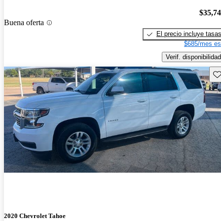
$35,7
Buena oferta
El precio incluye tasa
$685/mes es
Verif. disponibilidad
Gu
2020 Chevrolet Tahoe