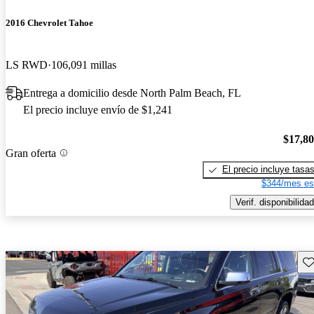
2016 Chevrolet Tahoe
LS RWD
106,091 millas
Entrega a domicilio desde North Palm Beach, FL
El precio incluye envío de $1,241
$17,8
Gran oferta
El precio incluye tasa
$344/mes es
Verif. disponibilidad
Gu