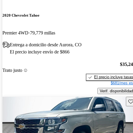
2020 Chevrolet Tahoe
Premier 4WD
79,779 millas
Entrega a domicilio desde Aurora, CO
El precio incluye envío de $866
$35,2
Trato justo
El precio incluye tasa
$681/mes es
Verif. disponibilidad
Gu