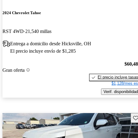
2024 Chevrolet Tahoe
RST 4WD
21,540 millas
Entrega a domicilio desde Hicksville, OH
El precio incluye envío de $1,285
$60,4
Gran oferta
El precio incluye tasa
$1,128/mes es
Verif. disponibilidad
Gu