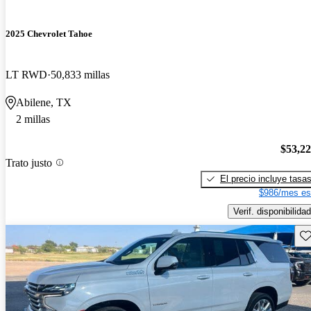
2025 Chevrolet Tahoe
LT RWD
50,833 millas
Abilene, TX
2 millas
$53,2
Trato justo
El precio incluye tasa
$986/mes es
Verif. disponibilidad
Gu