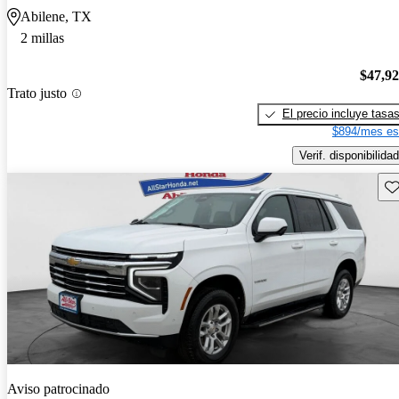
Abilene, TX
2 millas
$47,9
Trato justo
El precio incluye tasa
$894/mes es
Verif. disponibilidad
Gu
Aviso patrocinado