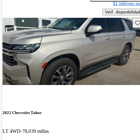
$1,166/mes es
Verif. disponibilidad
Gu
¡Nuevo!
2022 Chevrolet Tahoe
LT 4WD
78,039 millas