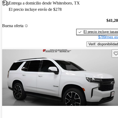
Entrega a domicilio desde Whitesboro, TX
El precio incluye envío de $278
$41,2
Buena oferta
El precio incluye tasa
$789/mes es
Verif. disponibilidad
Gu