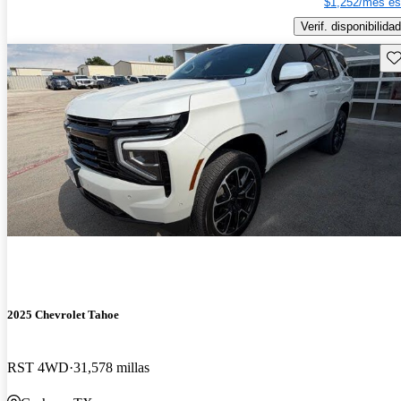
$1,252/mes es
Verif. disponibilidad
Gu
2025 Chevrolet Tahoe
RST 4WD
31,578 millas